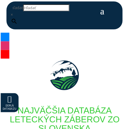
Hľadať
×

DOPLŇ
NAJVÄČŠIA DATABÁZA
DATABÁZU
LETECKÝCH ZÁBEROV ZO
SLOVENSKA