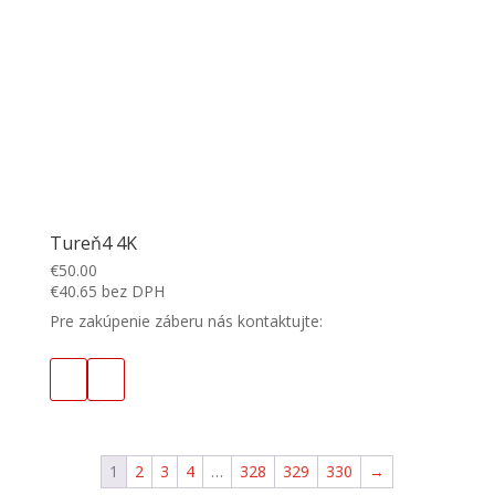
Tureň4 4K
€
50.00
€
40.65
bez DPH
Pre zakúpenie záberu nás kontaktujte:
1
2
3
4
…
328
329
330
→