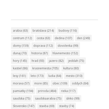
arabia
(63)
bratislava
(214)
budovy
(116)
centrum
(112)
cesta
(63)
dedina
(107)
den
(249)
domy
(159)
doprava
(112)
dovolenka
(99)
dunaj
(70)
historia
(87)
hlavnemesto
(152)
hory
(145)
hrad
(93)
jazero
(82)
jeddah
(75)
kastiel
(86)
krasnemiesta
(705)
kultura
(80)
lesy
(161)
leto
(173)
ludia
(84)
mesto
(310)
morava
(57)
more
(85)
obec
(109)
oddych
(84)
pamiatky
(194)
priroda
(484)
rieka
(117)
saudska
(75)
saudskaarabia
(75)
slnko
(99)
Slovensko
(747)
stavba
(69)
stavby
(74)