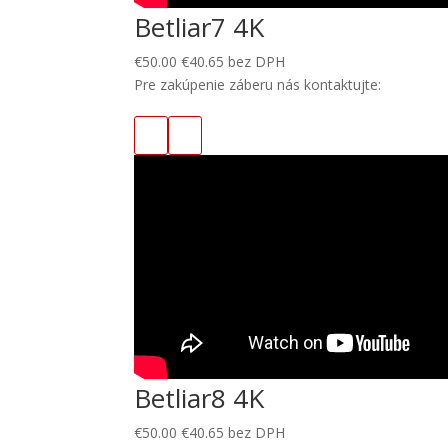
Betliar7 4K
€
50.00
€
40.65
bez DPH
Pre zakúpenie záberu nás kontaktujte:
Betliar8 4K
€
50.00
€
40.65
bez DPH