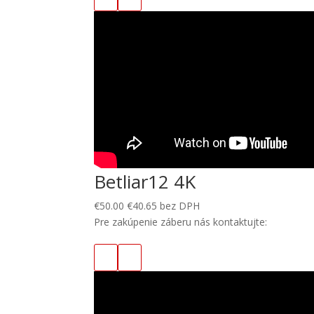
Betliar12 4K
€
50.00
€
40.65
bez DPH
Pre zakúpenie záberu nás kontaktujte: