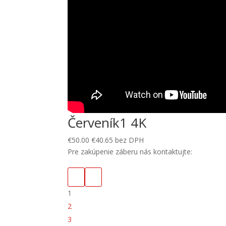
Červeník1 4K
€
50.00
€
40.65
bez DPH
Pre zakúpenie záberu nás kontaktujte:
1
2
3