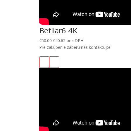
Betliar6 4K
€
50.00
€
40.65
bez DPH
Pre zakúpenie záberu nás kontaktujte: