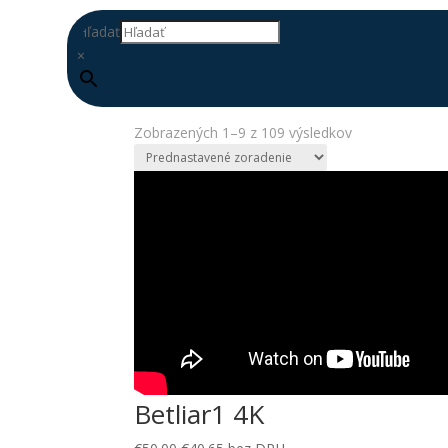
Hľadať
×
Domov
/ Produkty so značkou “obec”
obec
Zobrazených 1–9 z 109 výsledkov
DOPLŇ
DATABÁZU
Betliar1 4K