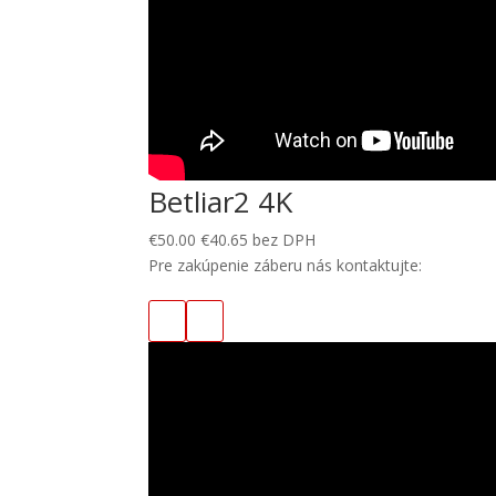
Betliar2 4K
€
50.00
€
40.65
bez DPH
Pre zakúpenie záberu nás kontaktujte: