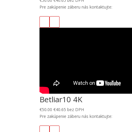
€
50.00
€
40.65
bez DPH
Pre zakúpenie záberu nás kontaktujte:
Betliar10 4K
€
50.00
€
40.65
bez DPH
Pre zakúpenie záberu nás kontaktujte: