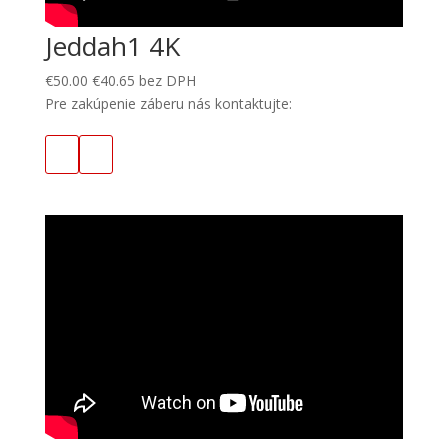
Jeddah1 4K
€
50.00
€
40.65
bez DPH
Pre zakúpenie záberu nás kontaktujte: