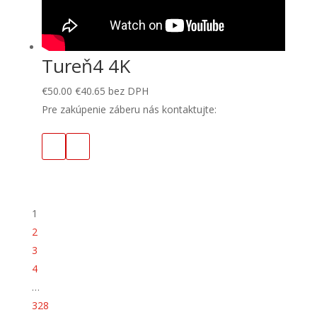
Tureň4 4K
€
50.00
€
40.65
bez DPH
Pre zakúpenie záberu nás kontaktujte:
1
2
3
4
…
328