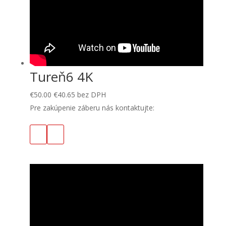
Tureň6 4K
€
50.00
€
40.65
bez DPH
Pre zakúpenie záberu nás kontaktujte: