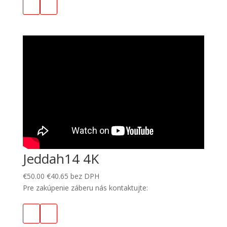
Jeddah14 4K
€
50.00
€
40.65
bez DPH
Pre zakúpenie záberu nás kontaktujte: