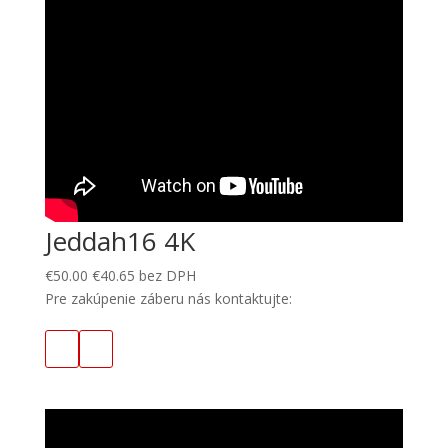
Jeddah16 4K
€
50.00
€
40.65
bez DPH
Pre zakúpenie záberu nás kontaktujte: