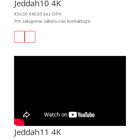
Jeddah10 4K
€
50.00
€
40.65
bez DPH
Pre zakúpenie záberu nás kontaktujte:
Jeddah11 4K