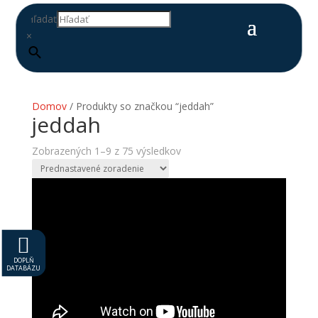
Hľadať
×
Domov
/ Produkty so značkou “jeddah”
jeddah
Zobrazených 1–9 z 75 výsledkov

DOPLŇ
DATABÁZU