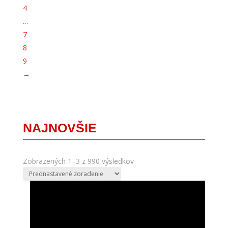
4
…
7
8
9
→
NAJNOVŠIE
Zobrazených 1–3 z 990 výsledkov