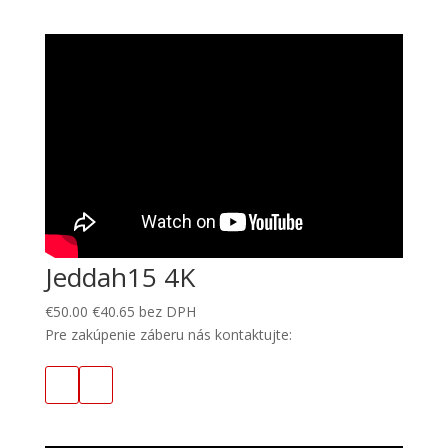
Jeddah15 4K
€
50.00
€
40.65
bez DPH
Pre zakúpenie záberu nás kontaktujte: