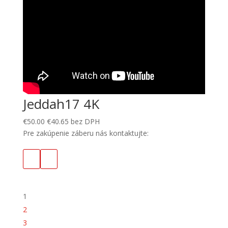
Jeddah17 4K
€
50.00
€
40.65
bez DPH
Pre zakúpenie záberu nás kontaktujte:
1
2
3