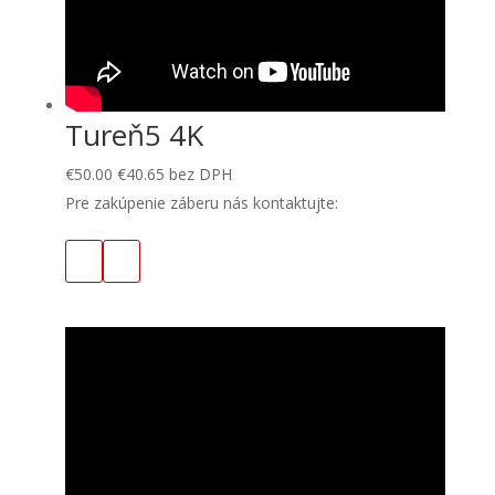
Tureň5 4K
€
50.00
€
40.65
bez DPH
Pre zakúpenie záberu nás kontaktujte: