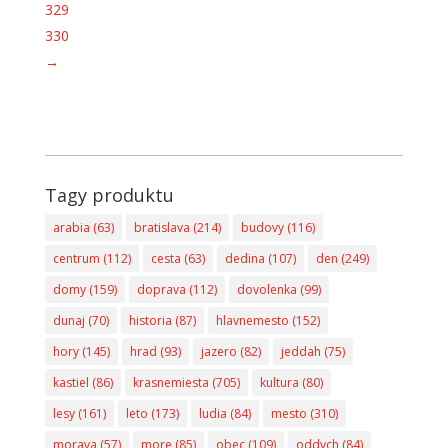
329
330
→
Tagy produktu
arabia
(63)
bratislava
(214)
budovy
(116)
centrum
(112)
cesta
(63)
dedina
(107)
den
(249)
domy
(159)
doprava
(112)
dovolenka
(99)
dunaj
(70)
historia
(87)
hlavnemesto
(152)
hory
(145)
hrad
(93)
jazero
(82)
jeddah
(75)
kastiel
(86)
krasnemiesta
(705)
kultura
(80)
lesy
(161)
leto
(173)
ludia
(84)
mesto
(310)
morava
(57)
more
(85)
obec
(109)
oddych
(84)