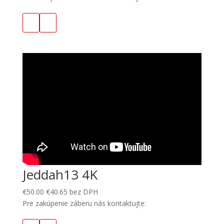
Jeddah13 4K
€
50.00
€
40.65
bez DPH
Pre zakúpenie záberu nás kontaktujte: