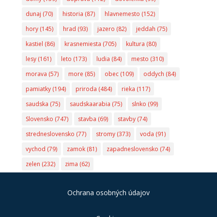
dunaj
(70)
historia
(87)
hlavnemesto
(152)
hory
(145)
hrad
(93)
jazero
(82)
jeddah
(75)
kastiel
(86)
krasnemiesta
(705)
kultura
(80)
lesy
(161)
leto
(173)
ludia
(84)
mesto
(310)
morava
(57)
more
(85)
obec
(109)
oddych
(84)
pamiatky
(194)
priroda
(484)
rieka
(117)
saudska
(75)
saudskaarabia
(75)
slnko
(99)
Slovensko
(747)
stavba
(69)
stavby
(74)
stredneslovensko
(77)
stromy
(373)
voda
(91)
vychod
(79)
zamok
(81)
zapadneslovensko
(74)
zelen
(232)
zima
(62)
Ochrana osobných údajov