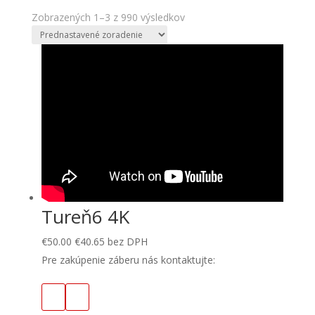
Zobrazených 1–3 z 990 výsledkov
Tureň6 4K
€
50.00
€
40.65
bez DPH
Pre zakúpenie záberu nás kontaktujte: