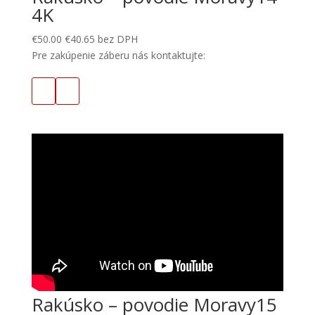
4K
€
50.00
€
40.65
bez DPH
Pre zakúpenie záberu nás kontaktujte:
Rakúsko – povodie Moravy15