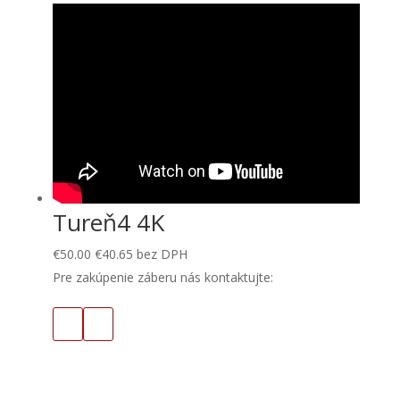
Tureň4 4K
€
50.00
€
40.65
bez DPH
Pre zakúpenie záberu nás kontaktujte: