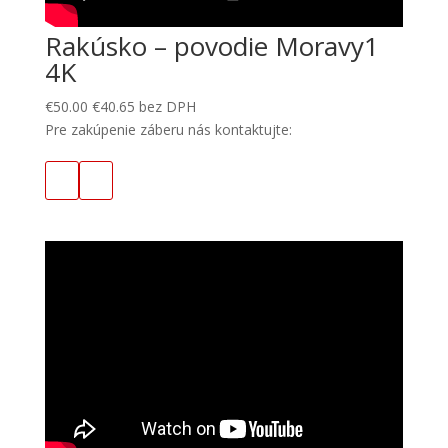
Rakúsko – povodie Moravy1
4K
€
50.00
€
40.65
bez DPH
Pre zakúpenie záberu nás kontaktujte: