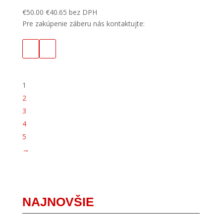
€
50.00
€
40.65
bez DPH
Pre zakúpenie záberu nás kontaktujte:
1
2
3
4
5
→
NAJNOVŠIE