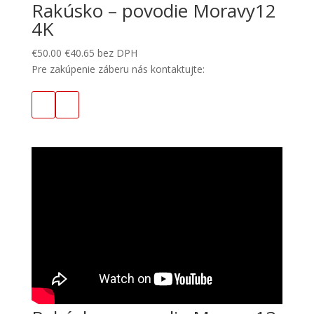
Rakúsko – povodie Moravy12
4K
€
50.00
€
40.65
bez DPH
Pre zakúpenie záberu nás kontaktujte: