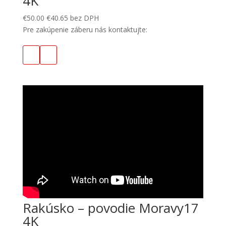
4K
€
50.00
€
40.65
bez DPH
Pre zakúpenie záberu nás kontaktujte:
Rakúsko – povodie Moravy17
4K