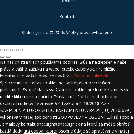
Cookies
Kontakt
Shdesign s.r.o
© 2026. Všetky práva vyhradené
Na našich stránkach používame cookies. Slúžia na zlepšenie našej
práce a vášho zážitku na webe letecke-zabery.sk. Pre bližšie
informácie o vašich právach navštívte
Ochrana súkromia
.
Spracovanie a správu cookies nastavíte priamo vo vašom
prehliadači. Svoj súhlas s využívaním cookies pre letecke-zabery.sk
udelíte kliknutím na tlačidlo "Súhlasím". Dohľad nad ochranou
osobných údajov ( v zmysle § 44 zákona č. 18/2018 Z.z a
NARIADENIA EURÓPSKEHO PARLAMENTU A RADY (EÚ) 2016/679 )
vykonáva v našej spoločnosti ZODPOVEDNÁ OSOBA : Lukáš Tobola
, emailový kontakt shdesign@shdesign.sk na ktorú sa môže obrátiť
každá dotknutá osoba, ktorej osobné údaje sú spracúvané v našej