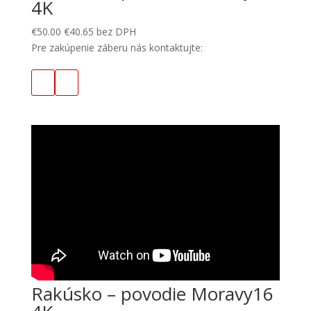
4K
€
50.00
€
40.65
bez DPH
Pre zakúpenie záberu nás kontaktujte:
Rakúsko – povodie Moravy16