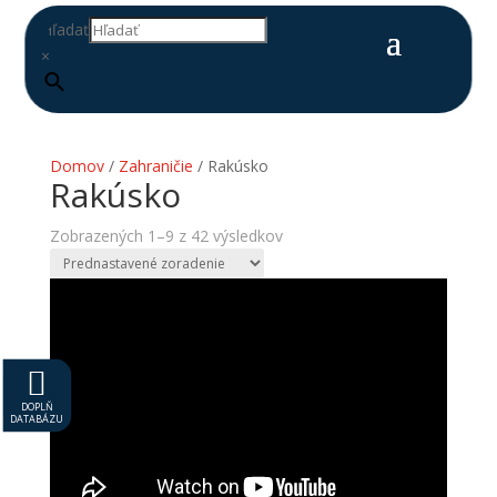
Hľadať
×
Domov
/
Zahraničie
/ Rakúsko
Rakúsko
Zobrazených 1–9 z 42 výsledkov

DOPLŇ
DATABÁZU