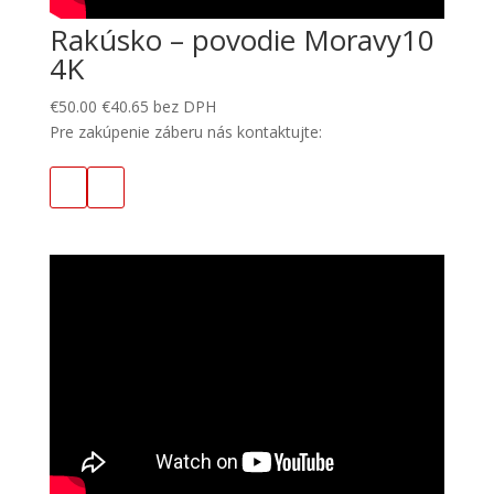
Rakúsko – povodie Moravy10
4K
€
50.00
€
40.65
bez DPH
Pre zakúpenie záberu nás kontaktujte: