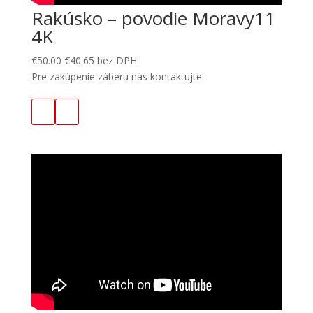
Rakúsko – povodie Moravy11
4K
€
50.00
€
40.65
bez DPH
Pre zakúpenie záberu nás kontaktujte: