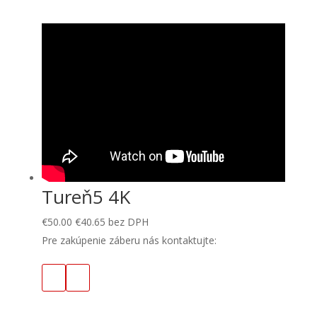
Tureň5 4K
€
50.00
€
40.65
bez DPH
Pre zakúpenie záberu nás kontaktujte: