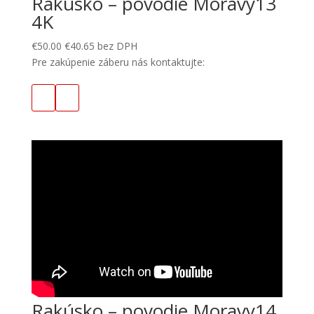
Rakúsko – povodie Moravy13
4K
€
50.00
€
40.65
bez DPH
Pre zakúpenie záberu nás kontaktujte:
Rakúsko – povodie Moravy14