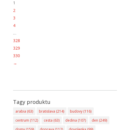
1
2
3
4
…
328
329
330
→
Tagy produktu
arabia
(63)
bratislava
(214)
budovy
(116)
centrum
(112)
cesta
(63)
dedina
(107)
den
(249)
domy
(159)
doprava
(112)
dovolenka
(99)