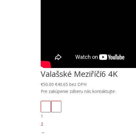
Valašské Meziříčí6 4K
€
50.00
€
40.65
bez DPH
Pre zakúpenie záberu nás kontaktujte:
1
2
→