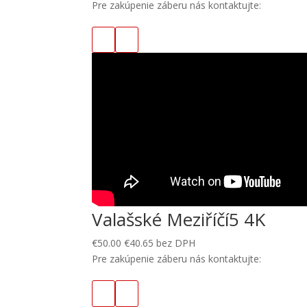
Pre zakúpenie záberu nás kontaktujte:
Valašské Meziříčí5 4K
€
50.00
€
40.65
bez DPH
Pre zakúpenie záberu nás kontaktujte: