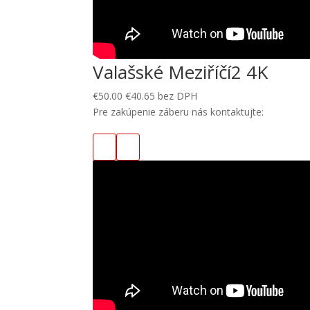
Valašské Meziříčí2 4K
€
50.00
€
40.65
bez DPH
Pre zakúpenie záberu nás kontaktujte: