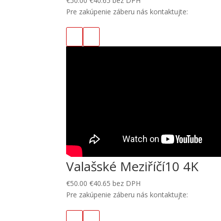
€
50.00
€
40.65
bez DPH
Pre zakúpenie záberu nás kontaktujte:
Valašské Meziříčí10 4K
€
50.00
€
40.65
bez DPH
Pre zakúpenie záberu nás kontaktujte: