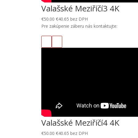
Valašské Meziříčí3 4K
€
50.00
€
40.65
bez DPH
Pre zakúpenie záberu nás kontaktujte:
Valašské Meziříčí4 4K
€
50.00
€
40.65
bez DPH