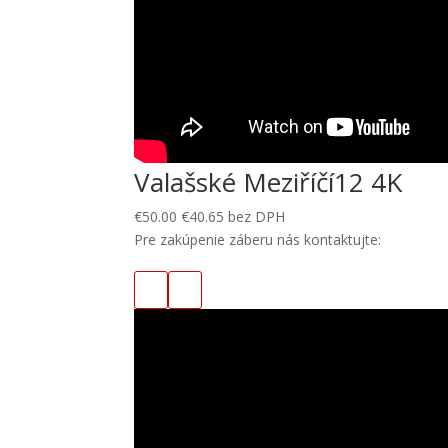
Valašské Meziříčí12 4K
€
50.00
€
40.65
bez DPH
Pre zakúpenie záberu nás kontaktujte: