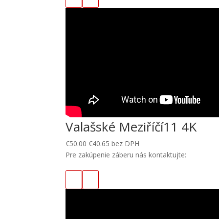
Valašské Meziříčí11 4K
€
50.00
€
40.65
bez DPH
Pre zakúpenie záberu nás kontaktujte: