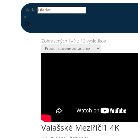
Hľadať
×
Domov
/
Česko
/ Valašské Meziříčí
Valašské Meziříčí
Zobrazených 1–9 z 12 výsledkov
DOPLŇ
DATABÁZU
Valašské Meziříčí1 4K