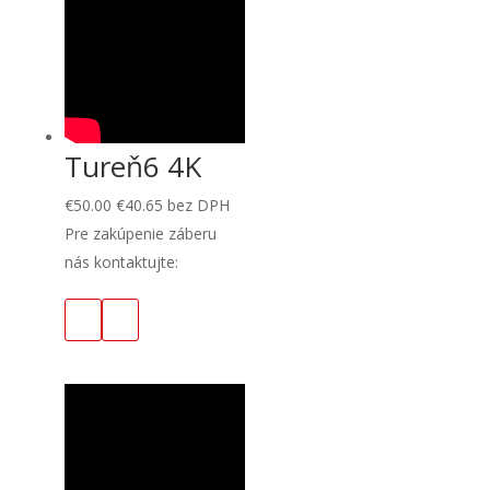
Tureň6 4K
€
50.00
€
40.65
bez DPH
Pre zakúpenie záberu
nás kontaktujte: