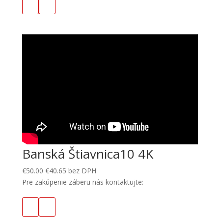
Banská Štiavnica10 4K
€
50.00
€
40.65
bez DPH
Pre zakúpenie záberu nás kontaktujte: