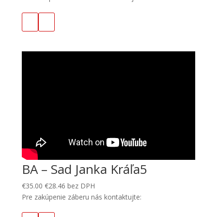
BA – Sad Janka Kráľa5
€
35.00
€
28.46
bez DPH
Pre zakúpenie záberu nás kontaktujte: