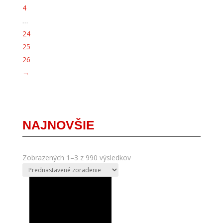
4
…
24
25
26
→
NAJNOVŠIE
Zobrazených 1–3 z 990 výsledkov