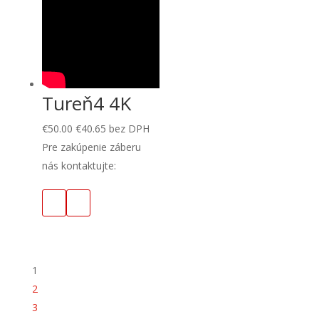
Tureň4 4K
€
50.00
€
40.65
bez DPH
Pre zakúpenie záberu
nás kontaktujte:
1
2
3