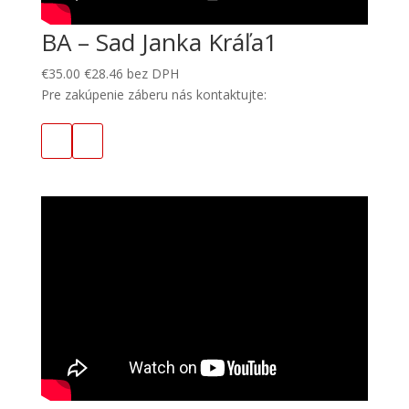
BA – Sad Janka Kráľa1
€
35.00
€
28.46
bez DPH
Pre zakúpenie záberu nás kontaktujte: