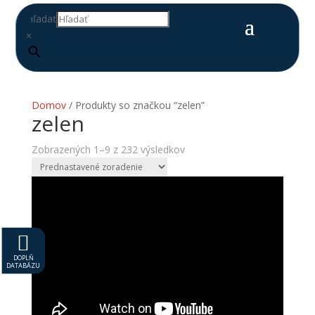
Hľadať
×
Domov
/ Produkty so značkou “zelen”
zelen
Zobrazených 1–9 z 232 výsledkov

DOPLŇ
DATABÁZU