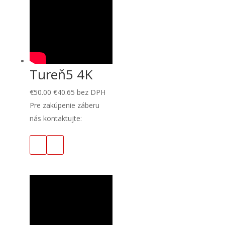
Tureň5 4K
€
50.00
€
40.65
bez DPH
Pre zakúpenie záberu
nás kontaktujte: