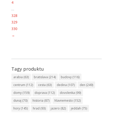
4
…
328
329
330
→
Tagy produktu
arabia
(63)
bratislava
(214)
budovy
(116)
centrum
(112)
cesta
(63)
dedina
(107)
den
(249)
domy
(159)
doprava
(112)
dovolenka
(99)
dunaj
(70)
historia
(87)
hlavnemesto
(152)
hory
(145)
hrad
(93)
jazero
(82)
jeddah
(75)