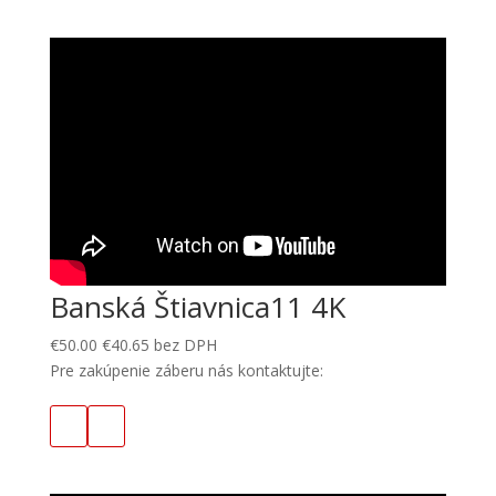
Banská Štiavnica11 4K
€
50.00
€
40.65
bez DPH
Pre zakúpenie záberu nás kontaktujte: