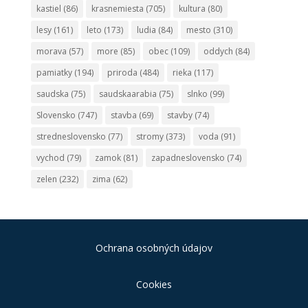
kastiel
(86)
krasnemiesta
(705)
kultura
(80)
lesy
(161)
leto
(173)
ludia
(84)
mesto
(310)
morava
(57)
more
(85)
obec
(109)
oddych
(84)
pamiatky
(194)
priroda
(484)
rieka
(117)
saudska
(75)
saudskaarabia
(75)
slnko
(99)
Slovensko
(747)
stavba
(69)
stavby
(74)
stredneslovensko
(77)
stromy
(373)
voda
(91)
vychod
(79)
zamok
(81)
zapadneslovensko
(74)
zelen
(232)
zima
(62)
Ochrana osobných údajov
Cookies