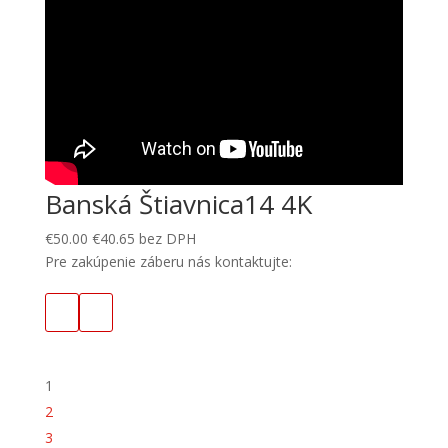
Banská Štiavnica14 4K
€
50.00
€
40.65
bez DPH
Pre zakúpenie záberu nás kontaktujte:
1
2
3