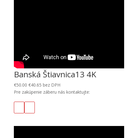
Banská Štiavnica13 4K
€
50.00
€
40.65
bez DPH
Pre zakúpenie záberu nás kontaktujte: