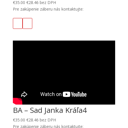
€
35.00
€
28.46
bez DPH
Pre zakúpenie záberu nás kontaktujte:
BA – Sad Janka Kráľa4
€
35.00
€
28.46
bez DPH
Pre zakúpenie záberu nás kontaktujte: