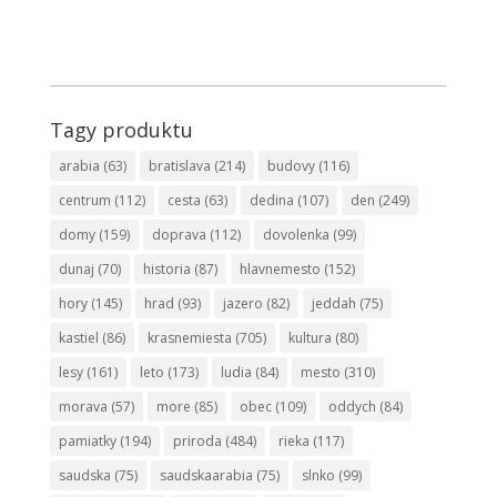
Tagy produktu
arabia
(63)
bratislava
(214)
budovy
(116)
centrum
(112)
cesta
(63)
dedina
(107)
den
(249)
domy
(159)
doprava
(112)
dovolenka
(99)
dunaj
(70)
historia
(87)
hlavnemesto
(152)
hory
(145)
hrad
(93)
jazero
(82)
jeddah
(75)
kastiel
(86)
krasnemiesta
(705)
kultura
(80)
lesy
(161)
leto
(173)
ludia
(84)
mesto
(310)
morava
(57)
more
(85)
obec
(109)
oddych
(84)
pamiatky
(194)
priroda
(484)
rieka
(117)
saudska
(75)
saudskaarabia
(75)
slnko
(99)