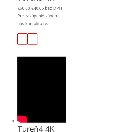
€
50.00
€
40.65
bez DPH
Pre zakúpenie záberu
nás kontaktujte:
Tureň4 4K