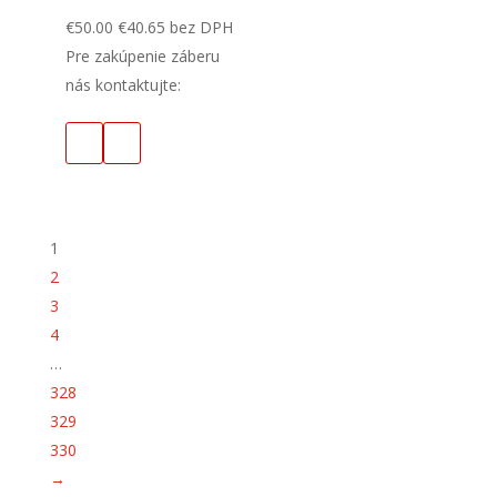
€
50.00
€
40.65
bez DPH
Pre zakúpenie záberu
nás kontaktujte:
1
2
3
4
…
328
329
330
→