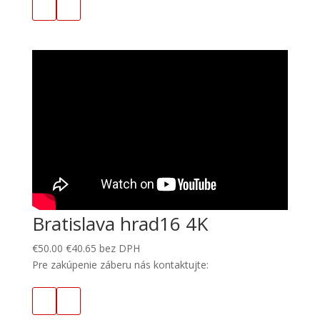
Bratislava hrad16 4K
€
50.00
€
40.65
bez DPH
Pre zakúpenie záberu nás kontaktujte: