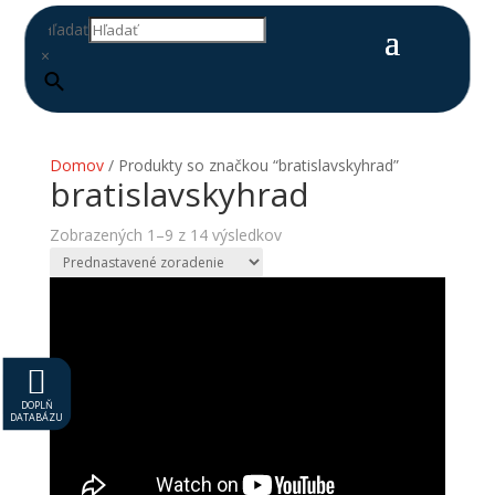
Hľadať
×
Domov
/ Produkty so značkou “bratislavskyhrad”
bratislavskyhrad
Zobrazených 1–9 z 14 výsledkov

DOPLŇ
DATABÁZU