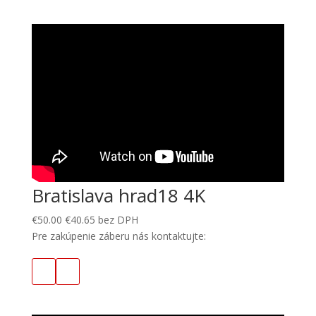
Bratislava hrad18 4K
€
50.00
€
40.65
bez DPH
Pre zakúpenie záberu nás kontaktujte: