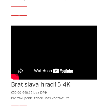
Bratislava hrad15 4K
€
50.00
€
40.65
bez DPH
Pre zakúpenie záberu nás kontaktujte: