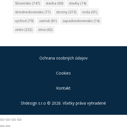
Slovensko
(747)
stavba
(69)
stavby
(74)
stredneslovensko
(77)
stromy
(373)
voda
(91)
vychod
(79)
zamok
(81)
zapadneslovensko
(74)
zelen
(232)
zima
(62)
Ochrana osobných údajov
Cookies
Kontakt
Shdesign s.r.o
© 2026. Všetky práva vyhradené