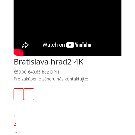
Bratislava hrad2 4K
€
50.00
€
40.65
bez DPH
Pre zakúpenie záberu nás kontaktujte:
1
2
→