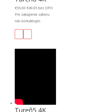
€
50.00
€
40.65
bez DPH
Pre zakúpenie záberu
nás kontaktujte:
Tureň5 4K