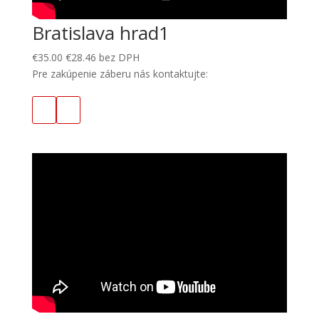
Bratislava hrad1
€
35.00
€
28.46
bez DPH
Pre zakúpenie záberu nás kontaktujte: