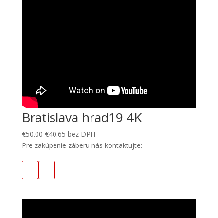
Bratislava hrad19 4K
€
50.00
€
40.65
bez DPH
Pre zakúpenie záberu nás kontaktujte: