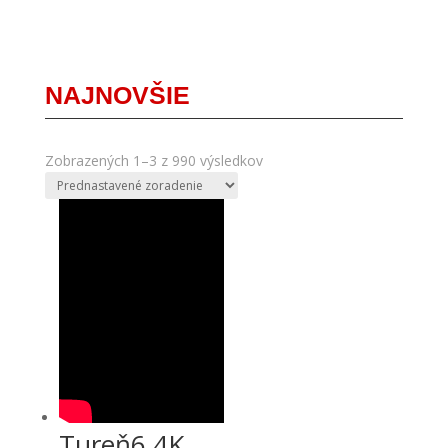
NAJNOVŠIE
Zobrazených 1–3 z 990 výsledkov
Tureň6 4K