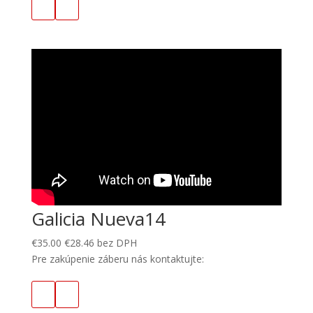
Galicia Nueva14
€
35.00
€
28.46
bez DPH
Pre zakúpenie záberu nás kontaktujte: