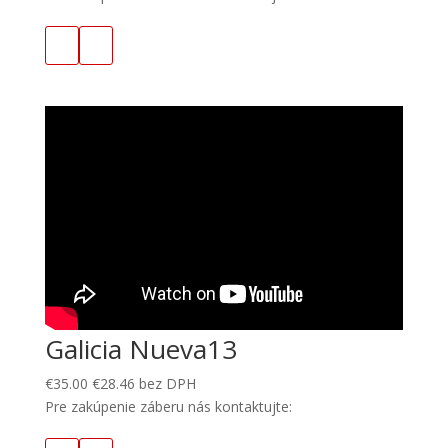
Galicia Nueva13
€
35.00
€
28.46
bez DPH
Pre zakúpenie záberu nás kontaktujte: