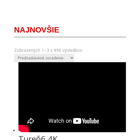
NAJNOVŠIE
Zobrazených 1–3 z 990 výsledkov
Tureň6 4K