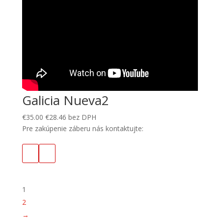
Galicia Nueva2
€
35.00
€
28.46
bez DPH
Pre zakúpenie záberu nás kontaktujte:
1
2
→