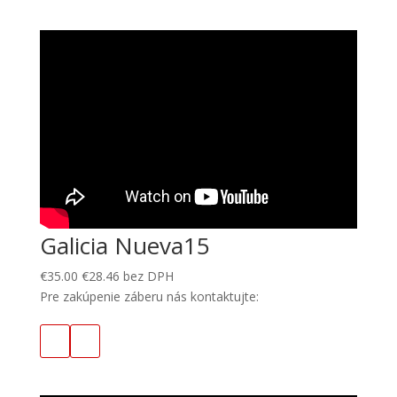
Galicia Nueva15
€
35.00
€
28.46
bez DPH
Pre zakúpenie záberu nás kontaktujte: