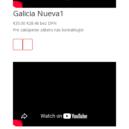
Galicia Nueva1
€
35.00
€
28.46
bez DPH
Pre zakúpenie záberu nás kontaktujte: