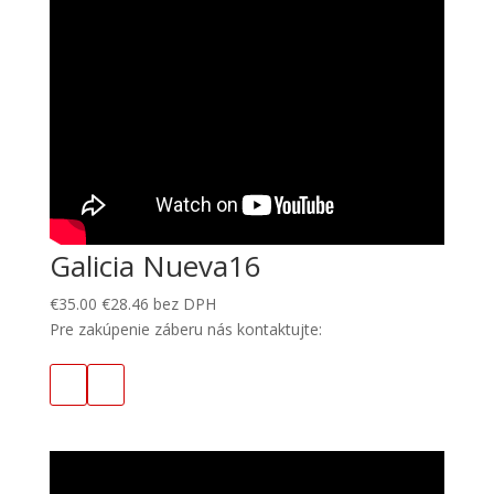
Galicia Nueva16
€
35.00
€
28.46
bez DPH
Pre zakúpenie záberu nás kontaktujte: