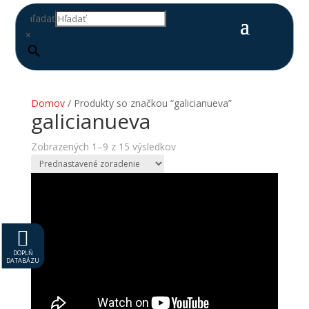
Hľadať
×
Domov
/ Produkty so značkou “galicianueva”
galicianueva
Zobrazených 1–9 z 15 výsledkov

DOPLŇ
DATABÁZU