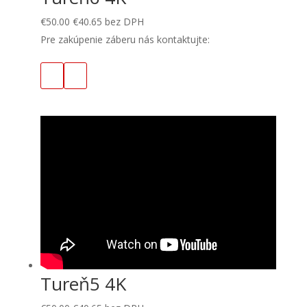
€
50.00
€
40.65
bez DPH
Pre zakúpenie záberu nás kontaktujte:
Tureň5 4K