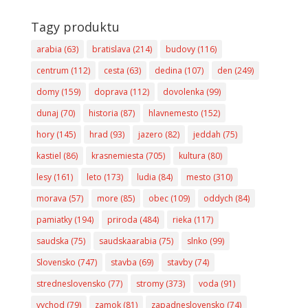
Tagy produktu
arabia
(63)
bratislava
(214)
budovy
(116)
centrum
(112)
cesta
(63)
dedina
(107)
den
(249)
domy
(159)
doprava
(112)
dovolenka
(99)
dunaj
(70)
historia
(87)
hlavnemesto
(152)
hory
(145)
hrad
(93)
jazero
(82)
jeddah
(75)
kastiel
(86)
krasnemiesta
(705)
kultura
(80)
lesy
(161)
leto
(173)
ludia
(84)
mesto
(310)
morava
(57)
more
(85)
obec
(109)
oddych
(84)
pamiatky
(194)
priroda
(484)
rieka
(117)
saudska
(75)
saudskaarabia
(75)
slnko
(99)
Slovensko
(747)
stavba
(69)
stavby
(74)
stredneslovensko
(77)
stromy
(373)
voda
(91)
vychod
(79)
zamok
(81)
zapadneslovensko
(74)