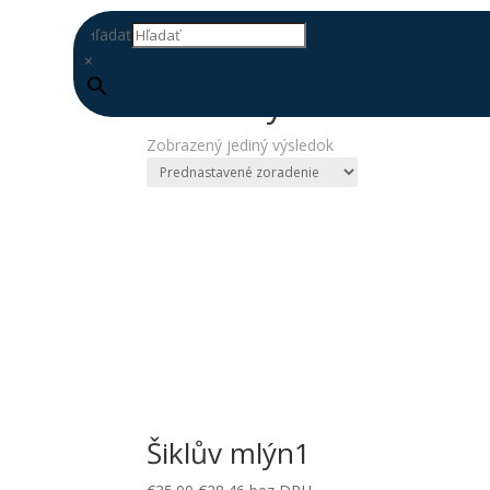
Hľadať
×
Domov
/ Produkty so značkou “koncerty”
koncerty
Zobrazený jediný výsledok
DOPLŇ
DATABÁZU
Šiklův mlýn1