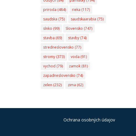
oddych
(84)
pamiatky
(194)
priroda
(484)
rieka
(117)
saudska
(75)
saudskaarabia
(75)
slnko
(99)
Slovensko
(747)
stavba
(69)
stavby
(74)
stredneslovensko
(77)
stromy
(373)
voda
(91)
vychod
(79)
zamok
(81)
zapadneslovensko
(74)
zelen
(232)
zima
(62)
Ochrana osobných údajov