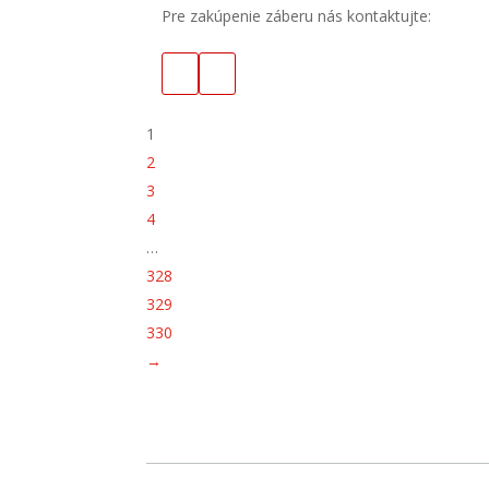
Pre zakúpenie záberu nás kontaktujte:
1
2
3
4
…
328
329
330
→