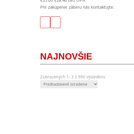
€
35.00
€
28.46
bez DPH
Pre zakúpenie záberu nás kontaktujte:
NAJNOVŠIE
Zobrazených 1–3 z 990 výsledkov