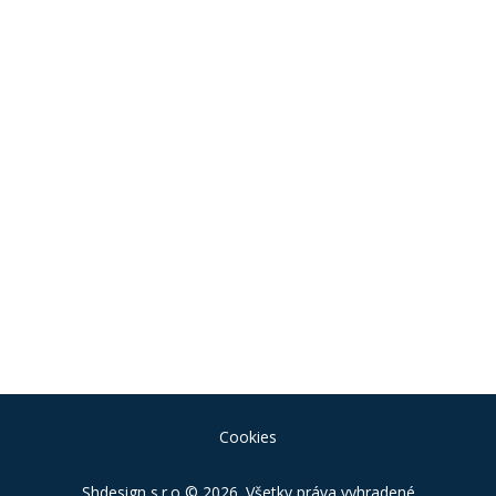
Cookies
Shdesign s.r.o
© 2026. Všetky práva vyhradené