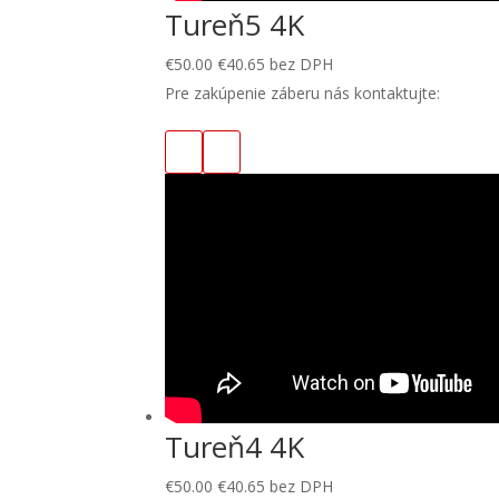
Tureň5 4K
€
50.00
€
40.65
bez DPH
Pre zakúpenie záberu nás kontaktujte:
Tureň4 4K
€
50.00
€
40.65
bez DPH