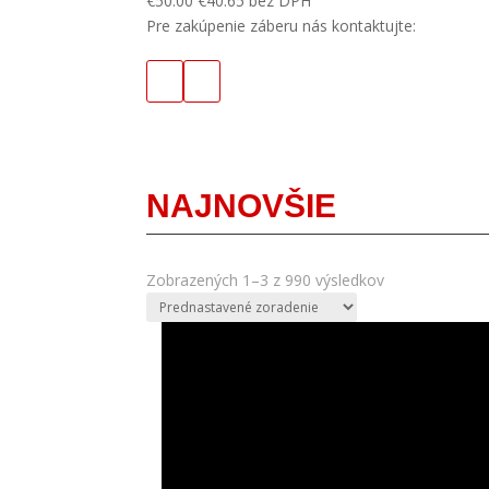
€
50.00
€
40.65
bez DPH
Pre zakúpenie záberu nás kontaktujte:
NAJNOVŠIE
Zobrazených 1–3 z 990 výsledkov