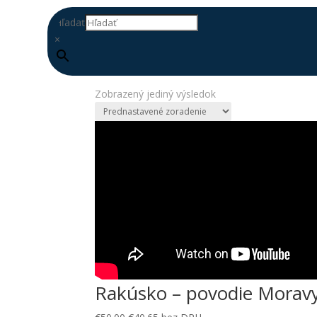
Hľadať
×
Domov
/ Produkty so značkou “konstrukcia”
konstrukcia
Zobrazený jediný výsledok
DOPLŇ
DATABÁZU
Rakúsko – povodie Morav