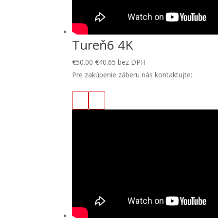
Tureň6 4K
€
50.00
€
40.65
bez DPH
Pre zakúpenie záberu nás kontaktujte: