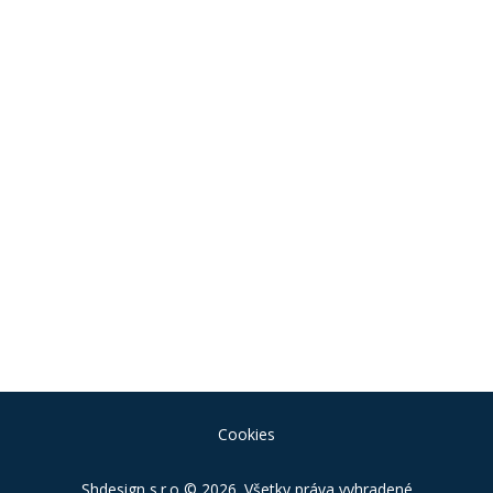
Cookies
Shdesign s.r.o
© 2026. Všetky práva vyhradené