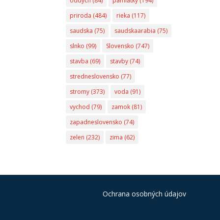
oddych
(84)
pamiatky
(194)
priroda
(484)
rieka
(117)
saudska
(75)
saudskaarabia
(75)
slnko
(99)
Slovensko
(747)
stavba
(69)
stavby
(74)
stredneslovensko
(77)
stromy
(373)
voda
(91)
vychod
(79)
zamok
(81)
zapadneslovensko
(74)
zelen
(232)
zima
(62)
Ochrana osobných údajov