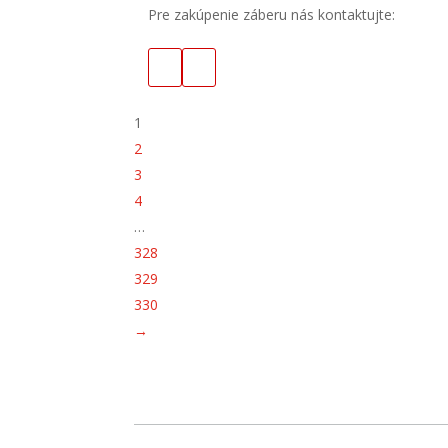
Pre zakúpenie záberu nás kontaktujte:
1
2
3
4
…
328
329
330
→