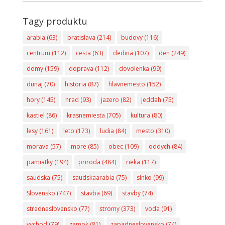
Tagy produktu
arabia
(63)
bratislava
(214)
budovy
(116)
centrum
(112)
cesta
(63)
dedina
(107)
den
(249)
domy
(159)
doprava
(112)
dovolenka
(99)
dunaj
(70)
historia
(87)
hlavnemesto
(152)
hory
(145)
hrad
(93)
jazero
(82)
jeddah
(75)
kastiel
(86)
krasnemiesta
(705)
kultura
(80)
lesy
(161)
leto
(173)
ludia
(84)
mesto
(310)
morava
(57)
more
(85)
obec
(109)
oddych
(84)
pamiatky
(194)
priroda
(484)
rieka
(117)
saudska
(75)
saudskaarabia
(75)
slnko
(99)
Slovensko
(747)
stavba
(69)
stavby
(74)
stredneslovensko
(77)
stromy
(373)
voda
(91)
vychod
(79)
zamok
(81)
zapadneslovensko
(74)