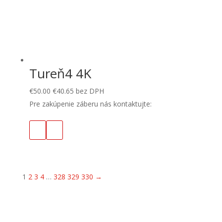
Tureň4 4K
€
50.00
€
40.65
bez DPH
Pre zakúpenie záberu nás kontaktujte:
1
2
3
4
…
328
329
330
→