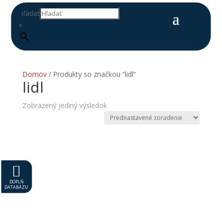
Hľadať
×
Domov
/ Produkty so značkou “lidl”
lidl
Zobrazený jediný výsledok

DOPLŇ
DATABÁZU