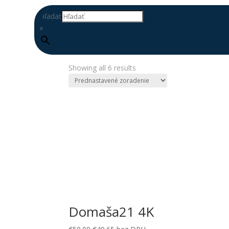
Hľadať
×
Domov
/ Produkty so značkou “monika”
monika
Showing all 6 results
DOPLŇ
DATABÁZU
Domaša21 4K