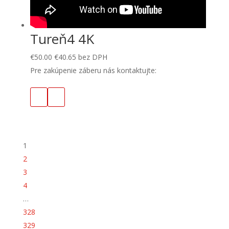
Tureň4 4K
€
50.00
€
40.65
bez DPH
Pre zakúpenie záberu nás kontaktujte:
1
2
3
4
…
328
329