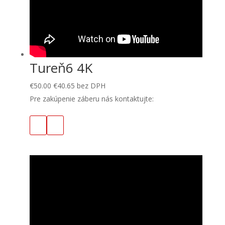
Tureň6 4K
€
50.00
€
40.65
bez DPH
Pre zakúpenie záberu nás kontaktujte: