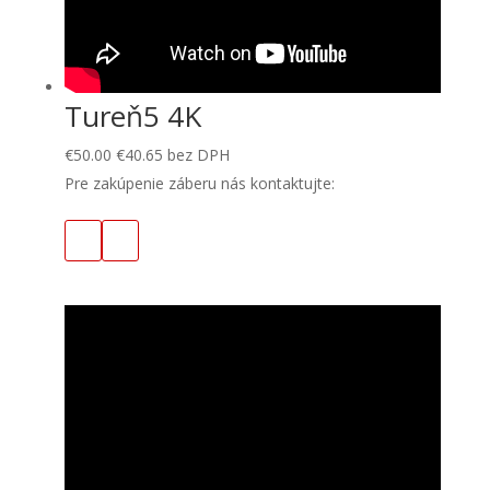
Tureň5 4K
€
50.00
€
40.65
bez DPH
Pre zakúpenie záberu nás kontaktujte: