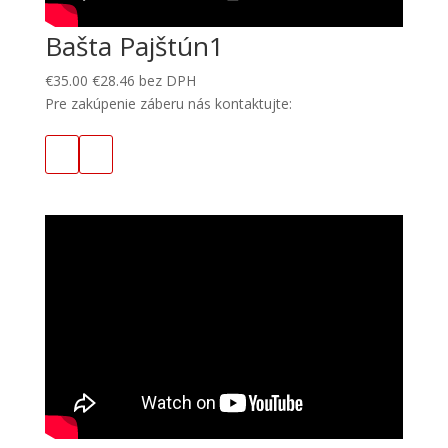
Bašta Pajštún1
€
35.00
€
28.46
bez DPH
Pre zakúpenie záberu nás kontaktujte: