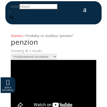
Hľadať
×
Domov
/ Produkty so značkou “penzion”
penzion
Showing all 3 results

DOPLŇ
DATABÁZU