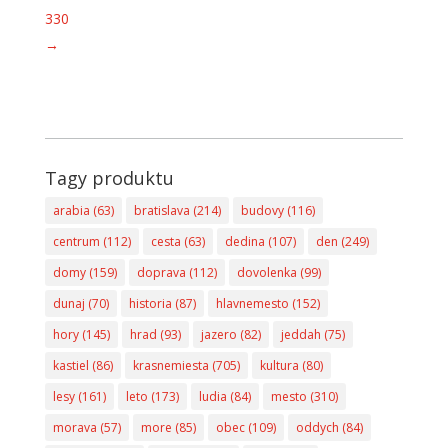
330
→
Tagy produktu
arabia
(63)
bratislava
(214)
budovy
(116)
centrum
(112)
cesta
(63)
dedina
(107)
den
(249)
domy
(159)
doprava
(112)
dovolenka
(99)
dunaj
(70)
historia
(87)
hlavnemesto
(152)
hory
(145)
hrad
(93)
jazero
(82)
jeddah
(75)
kastiel
(86)
krasnemiesta
(705)
kultura
(80)
lesy
(161)
leto
(173)
ludia
(84)
mesto
(310)
morava
(57)
more
(85)
obec
(109)
oddych
(84)