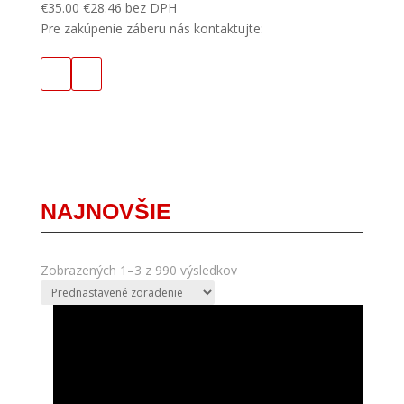
€
35.00
€
28.46
bez DPH
Pre zakúpenie záberu nás kontaktujte:
NAJNOVŠIE
Zobrazených 1–3 z 990 výsledkov