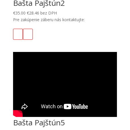
Bašta Pajštún2
€
35.00
€
28.46
bez DPH
Pre zakúpenie záberu nás kontaktujte:
Bašta Pajštún5