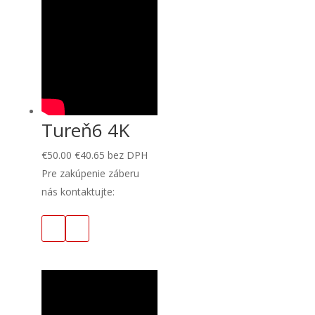
Tureň6 4K
€
50.00
€
40.65
bez DPH
Pre zakúpenie záberu
nás kontaktujte: