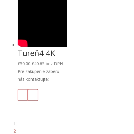
Tureň4 4K
€
50.00
€
40.65
bez DPH
Pre zakúpenie záberu
nás kontaktujte:
1
2