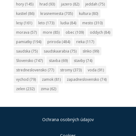
hory
(145)
hrad
(93)
jazero
(82)
jeddah
(75)
kastiel
(86)
krasnemiesta
(705)
kultura
(80)
lesy
(161)
leto
(173)
ludia
(84)
mesto
(310)
morava
(57)
more
(85)
obec
(109)
oddych
(84)
pamiatky
(194)
priroda
(484)
rieka
(117)
saudska
(75)
saudskaarabia
(75)
slnko
(99)
Slovensko
(747)
stavba
(69)
stavby
(74)
stredneslovensko
(77)
stromy
(373)
voda
(91)
vychod
(79)
zamok
(81)
zapadneslovensko
(74)
zelen
(232)
zima
(62)
Ochrana osobných údajov
Cookies