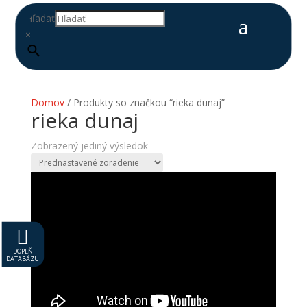
Hľadať
×
Domov
/ Produkty so značkou “rieka dunaj”
rieka dunaj
Zobrazený jediný výsledok

DOPLŇ
DATABÁZU