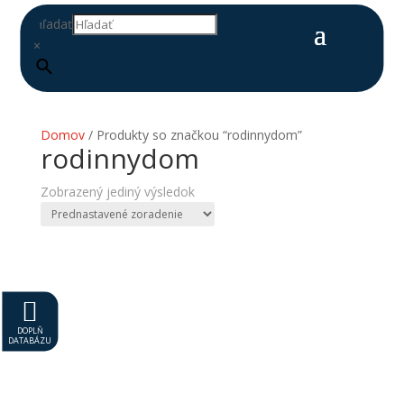
Hľadať
×
Domov
/ Produkty so značkou “rodinnydom”
rodinnydom
Zobrazený jediný výsledok

DOPLŇ
DATABÁZU