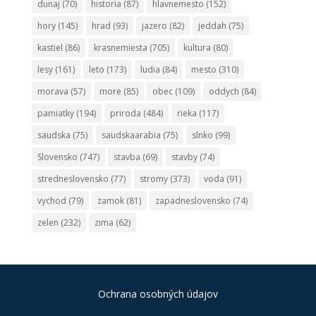
dunaj
(70)
historia
(87)
hlavnemesto
(152)
hory
(145)
hrad
(93)
jazero
(82)
jeddah
(75)
kastiel
(86)
krasnemiesta
(705)
kultura
(80)
lesy
(161)
leto
(173)
ludia
(84)
mesto
(310)
morava
(57)
more
(85)
obec
(109)
oddych
(84)
pamiatky
(194)
priroda
(484)
rieka
(117)
saudska
(75)
saudskaarabia
(75)
slnko
(99)
Slovensko
(747)
stavba
(69)
stavby
(74)
stredneslovensko
(77)
stromy
(373)
voda
(91)
vychod
(79)
zamok
(81)
zapadneslovensko
(74)
zelen
(232)
zima
(62)
Ochrana osobných údajov