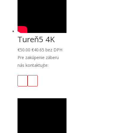
Tureň5 4K
€
50.00
€
40.65
bez DPH
Pre zakúpenie záberu
nás kontaktujte: