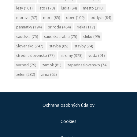
lesy
(161)
leto
(173)
ludia
(84)
mesto
(310)
morava
(57)
more
(85)
obec
(109)
oddych
(84)
pamiatky
(194)
priroda
(484)
rieka
(117)
saudska
(75)
saudskaarabia
(75)
slnko
(99)
Slovensko
(747)
stavba
(69)
stavby
(74)
stredneslovensko
(77)
stromy
(373)
voda
(91)
vychod
(79)
zamok
(81)
zapadneslovensko
(74)
zelen
(232)
zima
(62)
Ochrana osobných údajov
Cookies