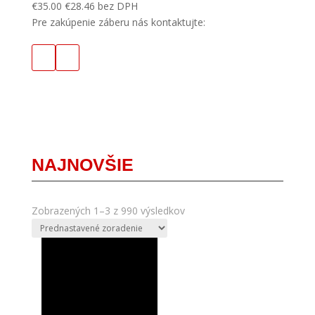
€
35.00
€
28.46
bez DPH
Pre zakúpenie záberu nás kontaktujte:
NAJNOVŠIE
Zobrazených 1–3 z 990 výsledkov