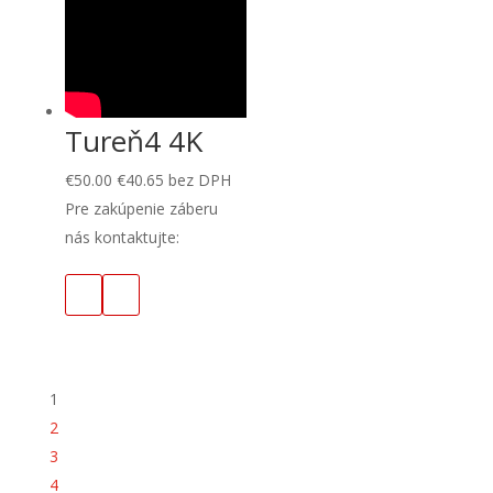
Tureň4 4K
€
50.00
€
40.65
bez DPH
Pre zakúpenie záberu
nás kontaktujte:
1
2
3
4