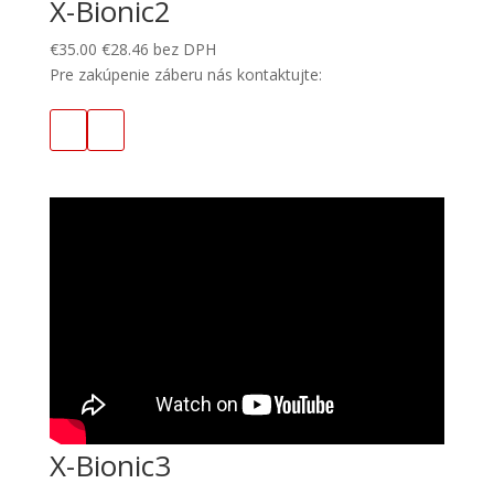
X-Bionic2
€
35.00
€
28.46
bez DPH
Pre zakúpenie záberu nás kontaktujte:
X-Bionic3