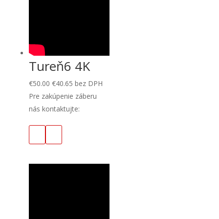
Tureň6 4K
€
50.00
€
40.65
bez DPH
Pre zakúpenie záberu
nás kontaktujte: