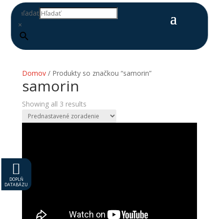
Hľadať
×
Domov
/ Produkty so značkou “samorin”
samorin
Showing all 3 results

DOPLŇ
DATABÁZU