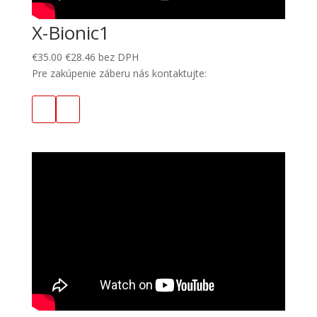
X-Bionic1
€
35.00
€
28.46
bez DPH
Pre zakúpenie záberu nás kontaktujte: