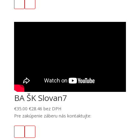
BA ŠK Slovan7
€
35.00
€
28.46
bez DPH
Pre zakúpenie záberu nás kontaktujte: