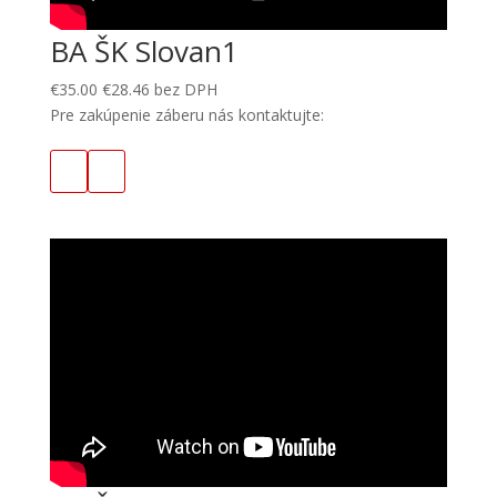
BA ŠK Slovan1
€
35.00
€
28.46
bez DPH
Pre zakúpenie záberu nás kontaktujte: