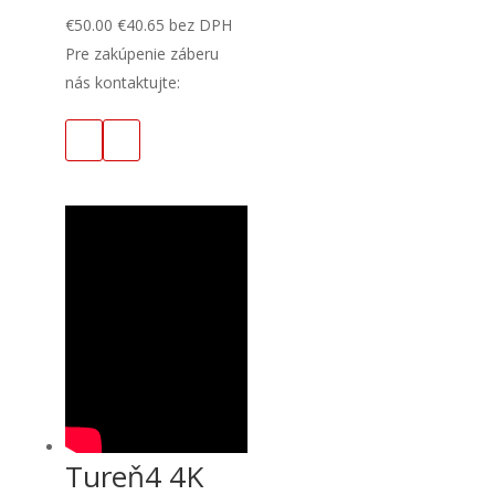
€
50.00
€
40.65
bez DPH
Pre zakúpenie záberu
nás kontaktujte:
Tureň4 4K