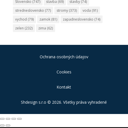
Slovensko
(747)
stavba
(69)
stavby
(74)
stredneslovensko
(77)
stromy
(373)
voda
(91)
vychod
(79)
zamok
(81)
zapadneslovensko
(74)
zelen
(232)
zima
(62)
Ochrana osobných údajov
Cookies
Kontakt
Shdesign s.r.o
© 2026. Všetky práva vyhradené