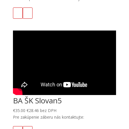
BA ŠK Slovan5
€
35.00
€
28.46
bez DPH
Pre zakúpenie záberu nás kontaktujte: