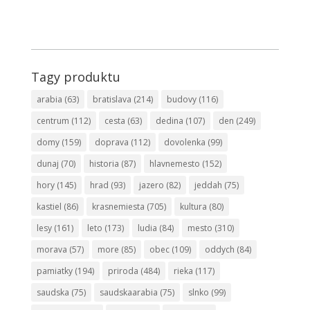
Tagy produktu
arabia
(63)
bratislava
(214)
budovy
(116)
centrum
(112)
cesta
(63)
dedina
(107)
den
(249)
domy
(159)
doprava
(112)
dovolenka
(99)
dunaj
(70)
historia
(87)
hlavnemesto
(152)
hory
(145)
hrad
(93)
jazero
(82)
jeddah
(75)
kastiel
(86)
krasnemiesta
(705)
kultura
(80)
lesy
(161)
leto
(173)
ludia
(84)
mesto
(310)
morava
(57)
more
(85)
obec
(109)
oddych
(84)
pamiatky
(194)
priroda
(484)
rieka
(117)
saudska
(75)
saudskaarabia
(75)
slnko
(99)