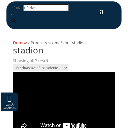
Hľadať
×
Domov
/ Produkty so značkou “stadion”
stadion
Showing all 7 results

DOPLŇ
DATABÁZU