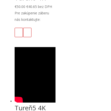
€
50.00
€
40.65
bez DPH
Pre zakúpenie záberu
nás kontaktujte:
Tureň5 4K