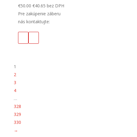
€
50.00
€
40.65
bez DPH
Pre zakúpenie záberu
nás kontaktujte:
1
2
3
4
…
328
329
330
→