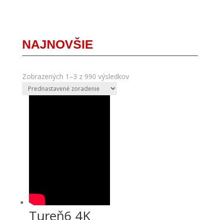
NAJNOVŠIE
Zobrazených 1–3 z 990 výsledkov
Tureň6 4K