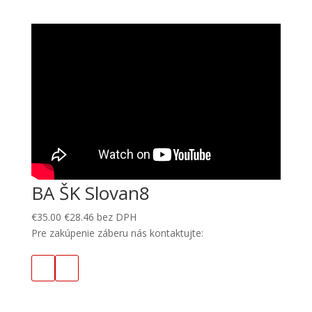
BA ŠK Slovan8
€
35.00
€
28.46
bez DPH
Pre zakúpenie záberu nás kontaktujte: