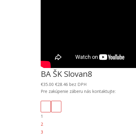
BA ŠK Slovan8
€
35.00
€
28.46
bez DPH
Pre zakúpenie záberu nás kontaktujte:
1
2
3