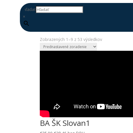
Hľadať
×
Domov
/ Produkty so značkou “travnik”
travnik
Zobrazených 1–9 z 53 výsledkov
DOPLŇ
DATABÁZU
BA ŠK Slovan1