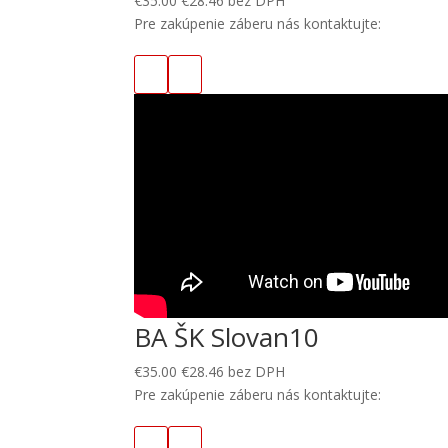
€
35.00
€
28.46
bez DPH
Pre zakúpenie záberu nás kontaktujte:
BA ŠK Slovan10
€
35.00
€
28.46
bez DPH
Pre zakúpenie záberu nás kontaktujte: