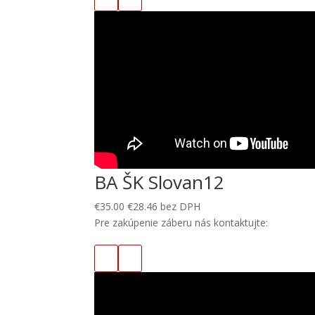
BA ŠK Slovan12
€
35.00
€
28.46
bez DPH
Pre zakúpenie záberu nás kontaktujte: