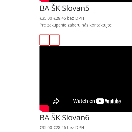
BA ŠK Slovan5
€
35.00
€
28.46
bez DPH
Pre zakúpenie záberu nás kontaktujte:
BA ŠK Slovan6
€
35.00
€
28.46
bez DPH