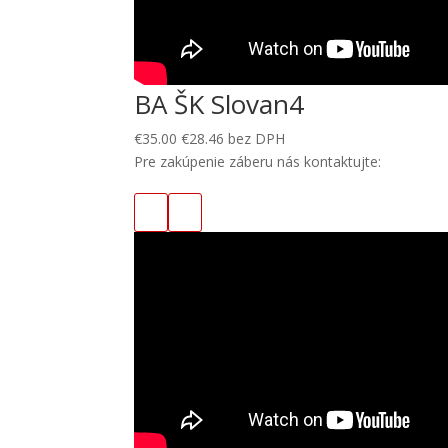
BA ŠK Slovan4
€
35.00
€
28.46
bez DPH
Pre zakúpenie záberu nás kontaktujte: