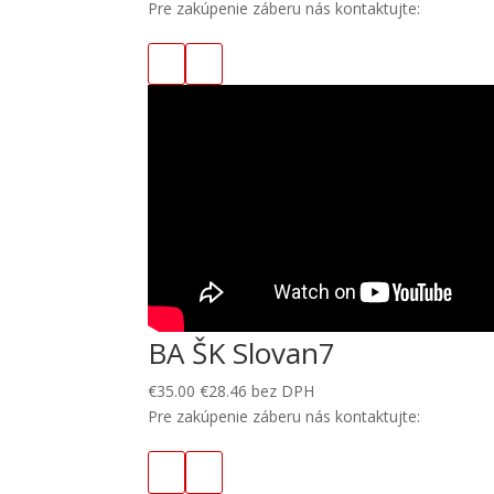
Pre zakúpenie záberu nás kontaktujte:
BA ŠK Slovan7
€
35.00
€
28.46
bez DPH
Pre zakúpenie záberu nás kontaktujte: