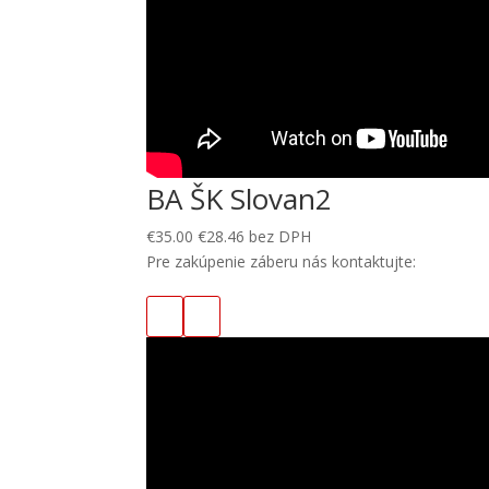
BA ŠK Slovan2
€
35.00
€
28.46
bez DPH
Pre zakúpenie záberu nás kontaktujte: