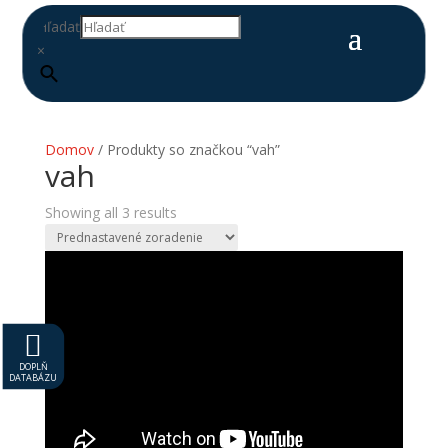
Hľadať
×
Domov
/ Produkty so značkou “vah”
vah
Showing all 3 results

DOPLŇ
DATABÁZU