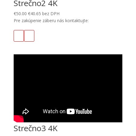
Strečno2 4K
€
50.00
€
40.65
bez DPH
Pre zakúpenie záberu nás kontaktujte:
Strečno3 4K