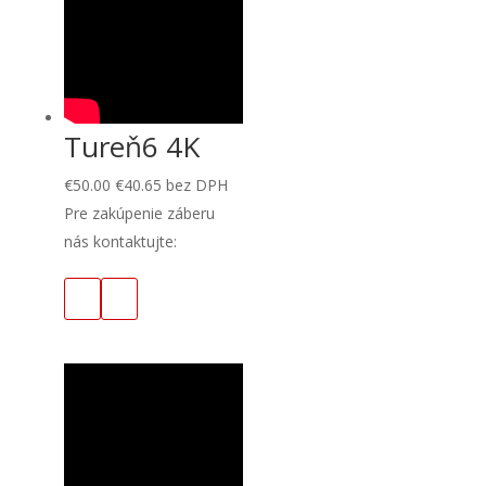
Tureň6 4K
€
50.00
€
40.65
bez DPH
Pre zakúpenie záberu
nás kontaktujte: