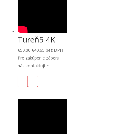
Tureň5 4K
€
50.00
€
40.65
bez DPH
Pre zakúpenie záberu
nás kontaktujte: