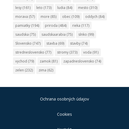
lesy
(161)
leto
(173)
ludia
(84)
mesto
(310)
morava
(57)
more
(85)
obec
(109)
oddych
(84)
pamiatky
(194)
priroda
(484)
rieka
(117)
saudska
(75)
saudskaarabia
(75)
slnko
(99)
Slovensko
(747)
stavba
(69)
stavby
(74)
stredneslovensko
(77)
stromy
(373)
voda
(91)
vychod
(79)
zamok
(81)
zapadneslovensko
(74)
zelen
(232)
zima
(62)
Ochrana osobných údajov
Cookies