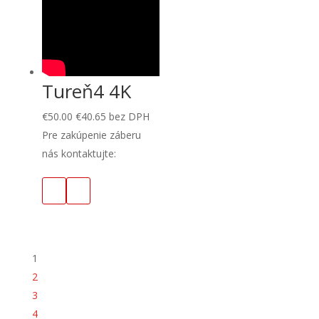
Tureň4 4K
€
50.00
€
40.65
bez DPH
Pre zakúpenie záberu
nás kontaktujte:
1
2
3
4