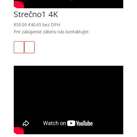
Strečno1 4K
€
50.00
€
40.65
bez DPH
Pre zakúpenie záberu nás kontaktujte: