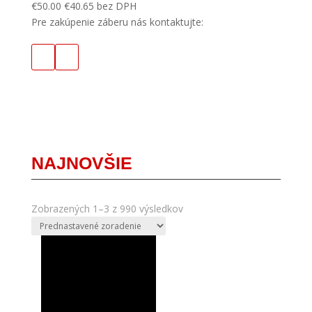
€
50.00
€
40.65
bez DPH
Pre zakúpenie záberu nás kontaktujte:
NAJNOVŠIE
Zobrazených 1–3 z 990 výsledkov