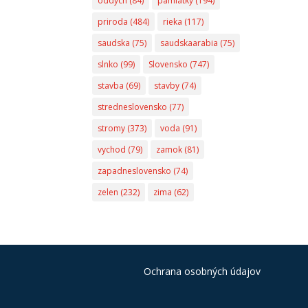
oddych
(84)
pamiatky
(194)
priroda
(484)
rieka
(117)
saudska
(75)
saudskaarabia
(75)
slnko
(99)
Slovensko
(747)
stavba
(69)
stavby
(74)
stredneslovensko
(77)
stromy
(373)
voda
(91)
vychod
(79)
zamok
(81)
zapadneslovensko
(74)
zelen
(232)
zima
(62)
Ochrana osobných údajov