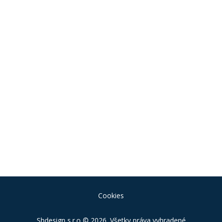
Cookies
Shdesign s.r.o
© 2026. Všetky práva vyhradené