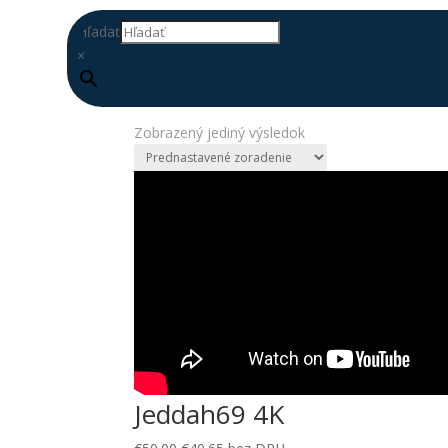
Hľadať
×
Domov
/ Produkty so značkou “watefront”
watefront
Zobrazený jediný výsledok
DOPLŇ
DATABÁZU
Jeddah69 4K