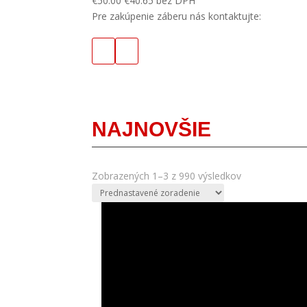
€
50.00
€
40.65
bez DPH
Pre zakúpenie záberu nás kontaktujte:
NAJNOVŠIE
Zobrazených 1–3 z 990 výsledkov