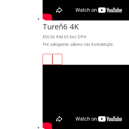
Tureň6 4K
€
50.00
€
40.65
bez DPH
Pre zakúpenie záberu nás kontaktujte: