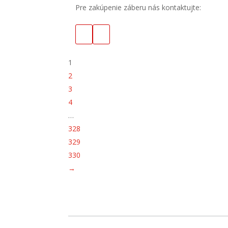
Pre zakúpenie záberu nás kontaktujte:
1
2
3
4
…
328
329
330
→