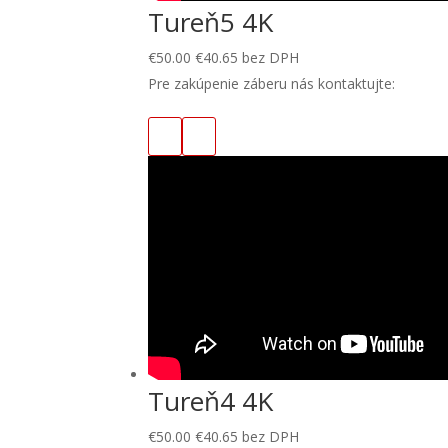
Tureň5 4K
€
50.00
€
40.65
bez DPH
Pre zakúpenie záberu nás kontaktujte:
Tureň4 4K
€
50.00
€
40.65
bez DPH