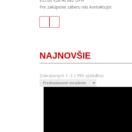
€
35.00
€
28.46
bez DPH
Pre zakúpenie záberu nás kontaktujte:
NAJNOVŠIE
Zobrazených 1–3 z 990 výsledkov