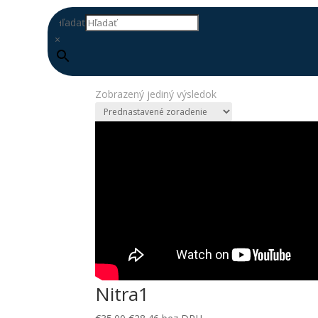
Hľadať
×
Domov
/ Produkty so značkou “zobor”
zobor
Zobrazený jediný výsledok
DOPLŇ
DATABÁZU
Nitra1