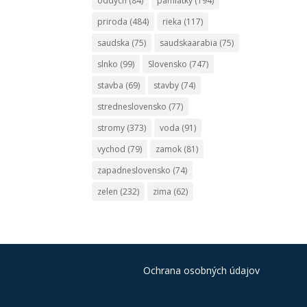
oddych
(84)
pamiatky
(194)
priroda
(484)
rieka
(117)
saudska
(75)
saudskaarabia
(75)
slnko
(99)
Slovensko
(747)
stavba
(69)
stavby
(74)
stredneslovensko
(77)
stromy
(373)
voda
(91)
vychod
(79)
zamok
(81)
zapadneslovensko
(74)
zelen
(232)
zima
(62)
Ochrana osobných údajov