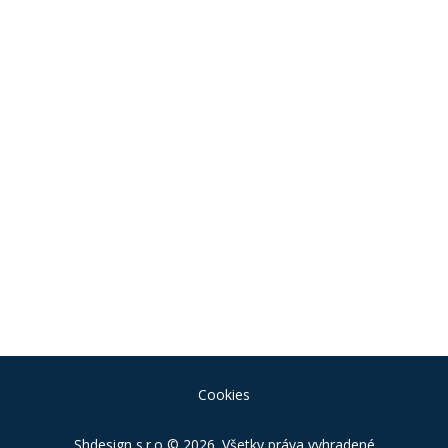
Cookies
Shdesign s.r.o
© 2026. Všetky práva vyhradené