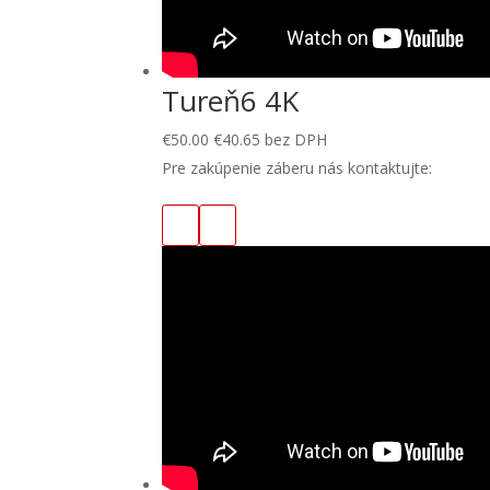
Tureň6 4K
€
50.00
€
40.65
bez DPH
Pre zakúpenie záberu nás kontaktujte: