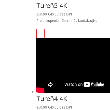
Tureň5 4K
€
50.00
€
40.65
bez DPH
Pre zakúpenie záberu nás kontaktujte:
Tureň4 4K
€
50.00
€
40.65
bez DPH