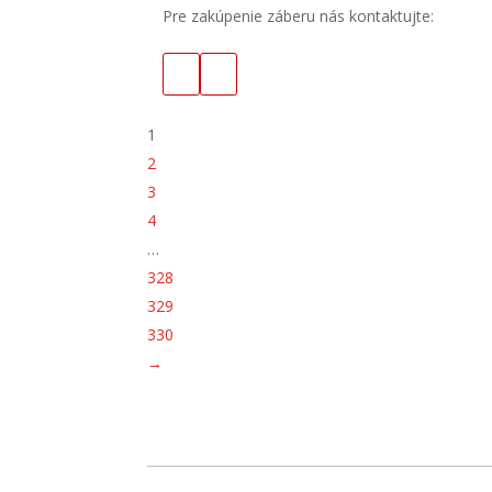
Pre zakúpenie záberu nás kontaktujte:
1
2
3
4
…
328
329
330
→