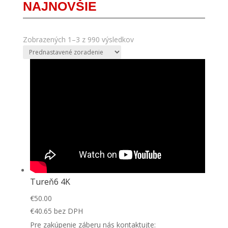
NAJNOVŠIE
Zobrazených 1–3 z 990 výsledkov
Tureň6 4K
€
50.00
€
40.65
bez DPH
Pre zakúpenie záberu nás kontaktujte: