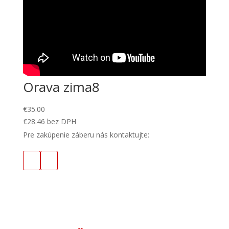
Orava zima8
€
35.00
€
28.46
bez DPH
Pre zakúpenie záberu nás kontaktujte: