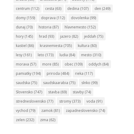
centrum
(112)
cesta
(63)
dedina
(107)
den
(249)
domy
(159)
doprava
(112)
dovolenka
(99)
dunaj
(70)
historia
(87)
hlavnemesto
(152)
hory
(145)
hrad
(93)
jazero
(82)
jeddah
(75)
kastiel
(86)
krasnemiesta
(705)
kultura
(80)
lesy
(161)
leto
(173)
ludia
(84)
mesto
(310)
morava
(57)
more
(85)
obec
(109)
oddych
(84)
pamiatky
(194)
priroda
(484)
rieka
(117)
saudska
(75)
saudskaarabia
(75)
slnko
(99)
Slovensko
(747)
stavba
(69)
stavby
(74)
stredneslovensko
(77)
stromy
(373)
voda
(91)
vychod
(79)
zamok
(81)
zapadneslovensko
(74)
zelen
(232)
zima
(62)