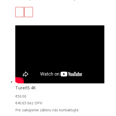
Tureň5 4K
€
50.00
€
40.65
bez DPH
Pre zakúpenie záberu nás kontaktujte: