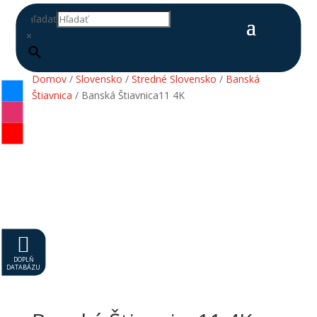
Hľadať
×
Domov
/
Slovensko
/
Stredné Slovensko
/
Banská
Štiavnica
/ Banská Štiavnica11 4K

DOPLŇ
DATABÁZU