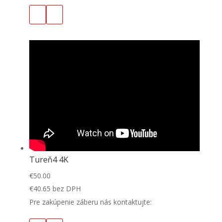
Tureň4 4K
€
50.00
€
40.65
bez DPH
Pre zakúpenie záberu nás kontaktujte: