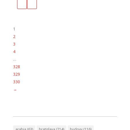
1
2
3
4
…
328
329
330
→
arabia
(63)
bratislava
(214)
budovy
(116)