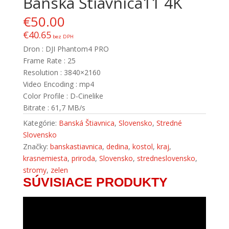
Banská Štiavnica11 4K
€
50.00
€
40.65
bez DPH
Dron : DJI Phantom4 PRO
Frame Rate : 25
Resolution : 3840×2160
Video Encoding : mp4
Color Profile : D-Cinelike
Bitrate : 61,7 MB/s
Kategórie:
Banská Štiavnica
,
Slovensko
,
Stredné
Slovensko
Značky:
banskastiavnica
,
dedina
,
kostol
,
kraj
,
krasnemiesta
,
priroda
,
Slovensko
,
stredneslovensko
,
stromy
,
zelen
SÚVISIACE PRODUKTY