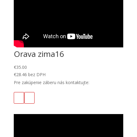
Orava zima16
€
35.00
€
28.46
bez DPH
Pre zakúpenie záberu nás kontaktujte: