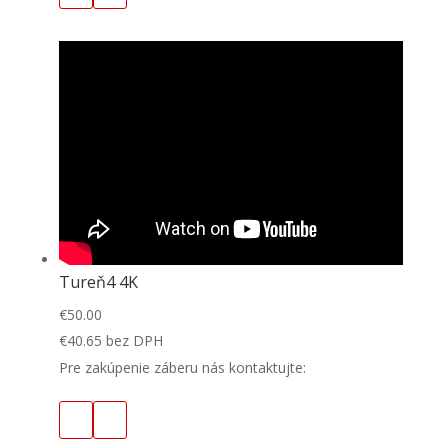
Tureň4 4K
€
50.00
€
40.65
bez DPH
Pre zakúpenie záberu nás kontaktujte: