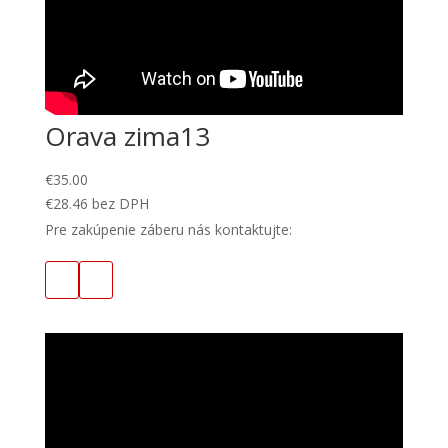
Orava zima13
€
35.00
€
28.46
bez DPH
Pre zakúpenie záberu nás kontaktujte: