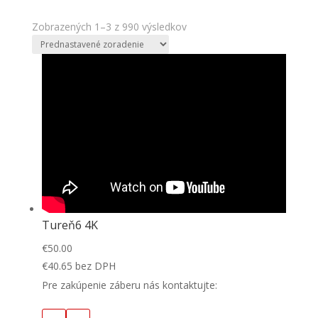
Zobrazených 1–3 z 990 výsledkov
Tureň6 4K
€
50.00
€
40.65
bez DPH
Pre zakúpenie záberu nás kontaktujte: