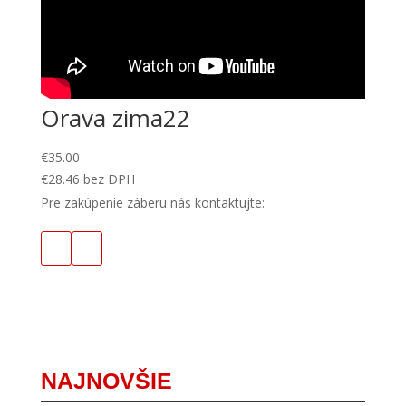
Orava zima22
€
35.00
€
28.46
bez DPH
Pre zakúpenie záberu nás kontaktujte:
NAJNOVŠIE