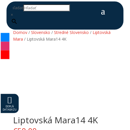
Hľadať
×
Domov
/
Slovensko
/
Stredné Slovensko
/
Liptovská
Mara
/ Liptovská Mara14 4K

DOPLŇ
DATABÁZU
Liptovská Mara14 4K