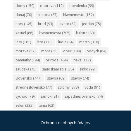
domy
(159)
doprava
(112)
dovolenka
(99)
dunaj
(70)
historia
(87)
hlavnemesto
(152)
hory
(145)
hrad
(93)
jazero
(82)
jeddah
(75)
kastiel
(86)
krasnemiesta
(705)
kultura
(80)
lesy
(161)
leto
(173)
ludia
(84)
mesto
(310)
morava
(57)
more
(85)
obec
(109)
oddych
(84)
pamiatky
(194)
priroda
(484)
rieka
(117)
saudska
(75)
saudskaarabia
(75)
slnko
(99)
Slovensko
(747)
stavba
(69)
stavby
(74)
stredneslovensko
(77)
stromy
(373)
voda
(91)
vychod
(79)
zamok
(81)
zapadneslovensko
(74)
zelen
(232)
zima
(62)
Ochrana osobných údajov