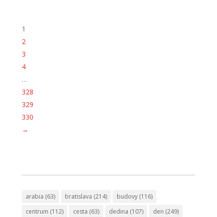
1
2
3
4
…
328
329
330
→
arabia
(63)
bratislava
(214)
budovy
(116)
centrum
(112)
cesta
(63)
dedina
(107)
den
(249)