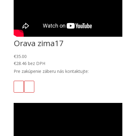
Orava zima17
€
35.00
€
28.46
bez DPH
Pre zakúpenie záberu nás kontaktujte: