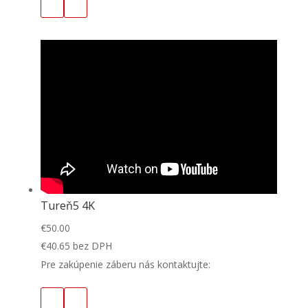
Tureň5 4K
€
50.00
€
40.65
bez DPH
Pre zakúpenie záberu nás kontaktujte: