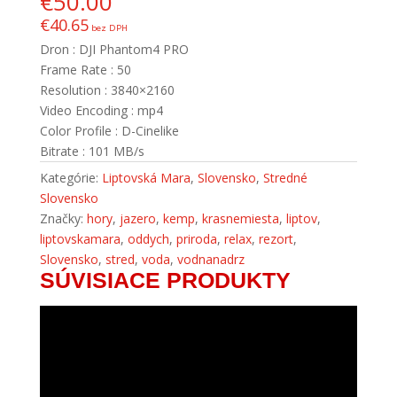
€
50.00
€
40.65
bez DPH
Dron : DJI Phantom4 PRO
Frame Rate : 50
Resolution : 3840×2160
Video Encoding : mp4
Color Profile : D-Cinelike
Bitrate : 101 MB/s
Kategórie:
Liptovská Mara
,
Slovensko
,
Stredné
Slovensko
Značky:
hory
,
jazero
,
kemp
,
krasnemiesta
,
liptov
,
liptovskamara
,
oddych
,
priroda
,
relax
,
rezort
,
Slovensko
,
stred
,
voda
,
vodnanadrz
SÚVISIACE PRODUKTY