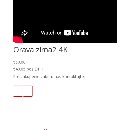
Orava zima2 4K
€
50.00
€
40.65
bez DPH
Pre zakúpenie záberu nás kontaktujte: