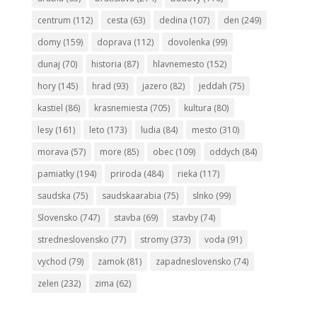
centrum
(112)
cesta
(63)
dedina
(107)
den
(249)
domy
(159)
doprava
(112)
dovolenka
(99)
dunaj
(70)
historia
(87)
hlavnemesto
(152)
hory
(145)
hrad
(93)
jazero
(82)
jeddah
(75)
kastiel
(86)
krasnemiesta
(705)
kultura
(80)
lesy
(161)
leto
(173)
ludia
(84)
mesto
(310)
morava
(57)
more
(85)
obec
(109)
oddych
(84)
pamiatky
(194)
priroda
(484)
rieka
(117)
saudska
(75)
saudskaarabia
(75)
slnko
(99)
Slovensko
(747)
stavba
(69)
stavby
(74)
stredneslovensko
(77)
stromy
(373)
voda
(91)
vychod
(79)
zamok
(81)
zapadneslovensko
(74)
zelen
(232)
zima
(62)