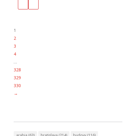
1
2
3
4
…
328
329
330
→
arabia
(63)
bratislava
(214)
budovy
(116)