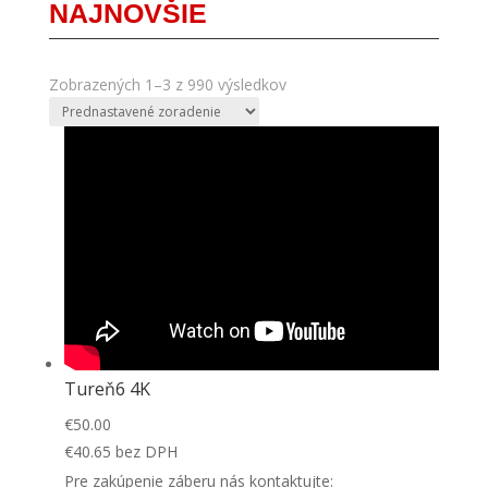
NAJNOVŠIE
Zobrazených 1–3 z 990 výsledkov
Tureň6 4K
€
50.00
€
40.65
bez DPH
Pre zakúpenie záberu nás kontaktujte: