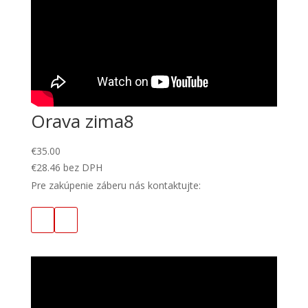
Orava zima8
€
35.00
€
28.46
bez DPH
Pre zakúpenie záberu nás kontaktujte: