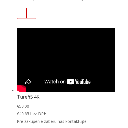
Tureň5 4K
€
50.00
€
40.65
bez DPH
Pre zakúpenie záberu nás kontaktujte: