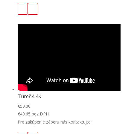
Tureň4 4K
€
50.00
€
40.65
bez DPH
Pre zakúpenie záberu nás kontaktujte: