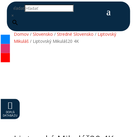
Hľadať
×
Domov
/
Slovensko
/
Stredné Slovensko
/
Liptovský
Mikuláš
/ Liptovský Mikuláš20 4K

DOPLŇ
DATABÁZU