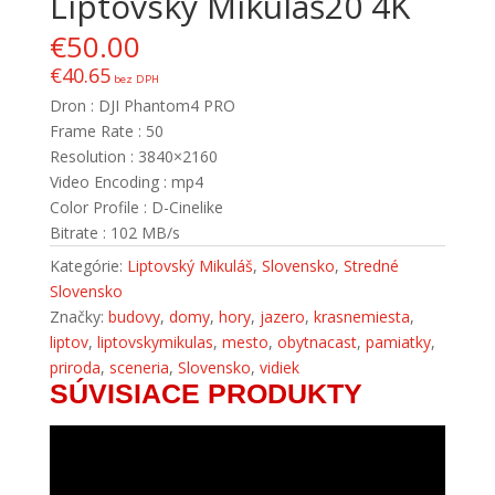
Liptovský Mikuláš20 4K
€
50.00
€
40.65
bez DPH
Dron : DJI Phantom4 PRO
Frame Rate : 50
Resolution : 3840×2160
Video Encoding : mp4
Color Profile : D-Cinelike
Bitrate : 102 MB/s
Kategórie:
Liptovský Mikuláš
,
Slovensko
,
Stredné
Slovensko
Značky:
budovy
,
domy
,
hory
,
jazero
,
krasnemiesta
,
liptov
,
liptovskymikulas
,
mesto
,
obytnacast
,
pamiatky
,
priroda
,
sceneria
,
Slovensko
,
vidiek
SÚVISIACE PRODUKTY