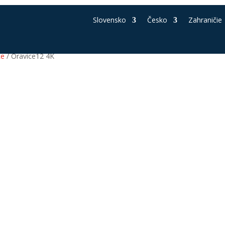
Slovensko
Česko
Zahraničie
ce
/ Oravice12 4K