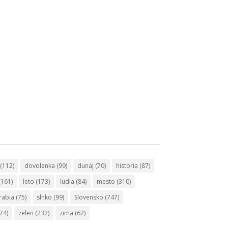
(112)
dovolenka
(99)
dunaj
(70)
historia
(87)
(161)
leto
(173)
ludia
(84)
mesto
(310)
rabia
(75)
slnko
(99)
Slovensko
(747)
74)
zelen
(232)
zima
(62)