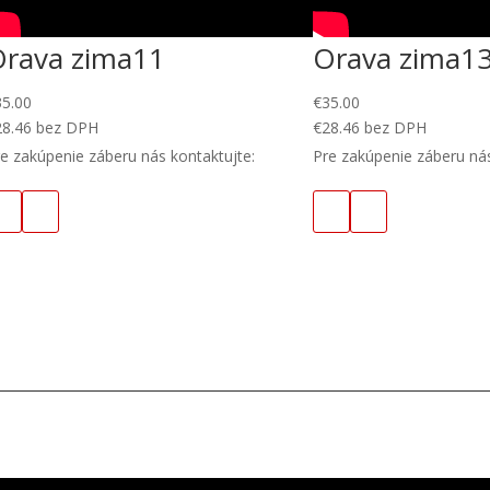
Orava zima11
Orava zima1
35.00
€
35.00
28.46
bez DPH
€
28.46
bez DPH
e zakúpenie záberu nás kontaktujte:
Pre zakúpenie záberu nás