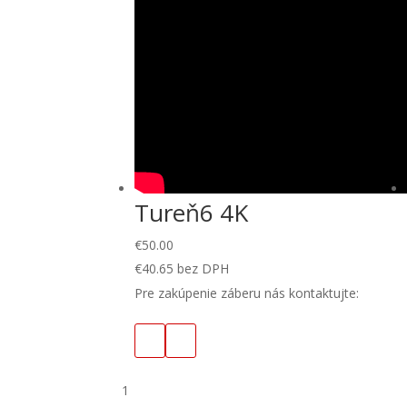
Tureň6 4K
€
50.00
€
40.65
bez DPH
Pre zakúpenie záberu nás kontaktujte:
1