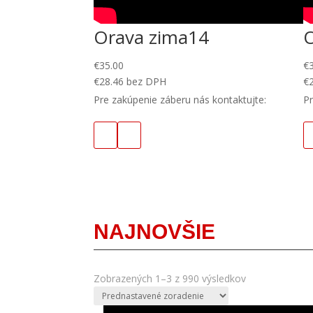
Orava zima14
€
35.00
€
€
28.46
bez DPH
€
Pre zakúpenie záberu nás kontaktujte:
Pr
NAJNOVŠIE
Zobrazených 1–3 z 990 výsledkov