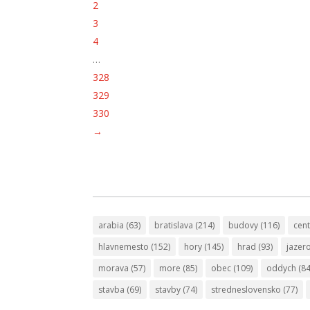
2
3
4
…
328
329
330
→
arabia
(63)
bratislava
(214)
budovy
(116)
cen
hlavnemesto
(152)
hory
(145)
hrad
(93)
jazer
morava
(57)
more
(85)
obec
(109)
oddych
(84
stavba
(69)
stavby
(74)
stredneslovensko
(77)