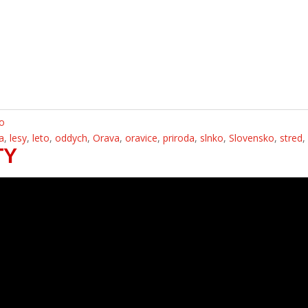
ko
a
,
lesy
,
leto
,
oddych
,
Orava
,
oravice
,
priroda
,
slnko
,
Slovensko
,
stred
TY