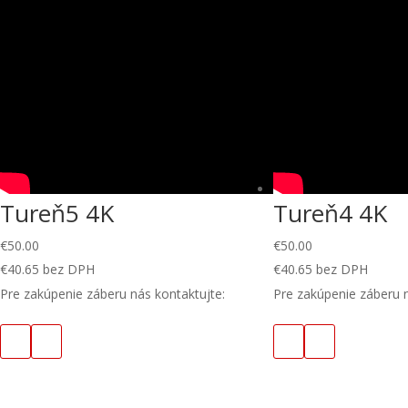
Tureň5 4K
Tureň4 4K
€
50.00
€
50.00
€
40.65
bez DPH
€
40.65
bez DPH
Pre zakúpenie záberu nás kontaktujte:
Pre zakúpenie záberu n