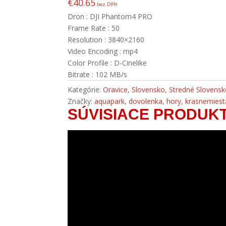
€
40.65
bez DPH
Dron : DJI Phantom4 PRO
Frame Rate : 50
Resolution : 3840×2160
Video Encoding : mp4
Color Profile : D-Cinelike
Bitrate : 102 MB/s
Kategórie:
Oravice
,
Slovensko
,
Stredné Slovens
Značky:
aquapark
,
dovolenka
,
hory
,
krasnemiest
SÚVISIACE PRODUK