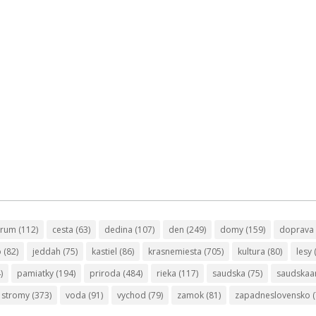
trum
(112)
cesta
(63)
dedina
(107)
den
(249)
domy
(159)
doprava
o
(82)
jeddah
(75)
kastiel
(86)
krasnemiesta
(705)
kultura
(80)
lesy
)
pamiatky
(194)
priroda
(484)
rieka
(117)
saudska
(75)
saudskaa
stromy
(373)
voda
(91)
vychod
(79)
zamok
(81)
zapadneslovensko
(