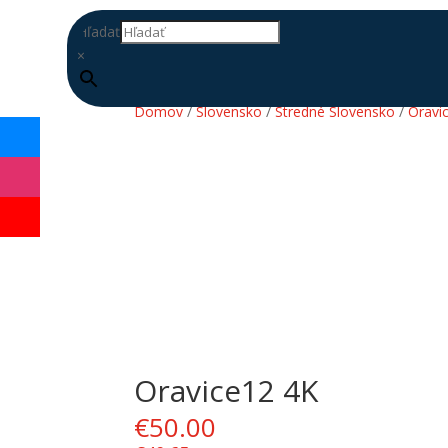
Hľadať
×
Domov
/
Slovensko
/
Stredné Slovensko
/
Oravi
Oravice12 4K
DOPLŇ
DATABÁZU
€
50.00