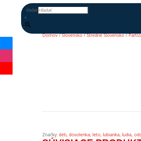
Hľadať
×
Domov
/
Slovensko
/
Stredné Slovensko
/
Parti
DOPLŇ
DATABÁZU
Značky:
deti
,
dovolenka
,
leto
,
lubianka
,
ludia
,
od