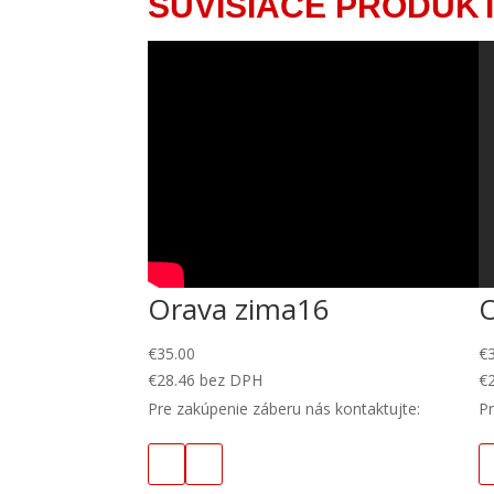
SÚVISIACE PRODUK
Orava zima16
€
35.00
€
€
28.46
bez DPH
€
Pre zakúpenie záberu nás kontaktujte:
Pr