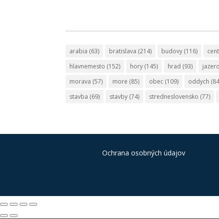
arabia
(63)
bratislava
(214)
budovy
(116)
cen
hlavnemesto
(152)
hory
(145)
hrad
(93)
jazer
morava
(57)
more
(85)
obec
(109)
oddych
(84
stavba
(69)
stavby
(74)
stredneslovensko
(77)
Ochrana osobných údajov