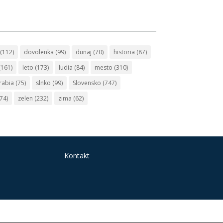
(112)
dovolenka
(99)
dunaj
(70)
historia
(87)
(161)
leto
(173)
ludia
(84)
mesto
(310)
rabia
(75)
slnko
(99)
Slovensko
(747)
74)
zelen
(232)
zima
(62)
Kontakt