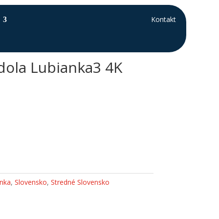
Kontakt
odola Lubianka3 4K
anka
,
Slovensko
,
Stredné Slovensko