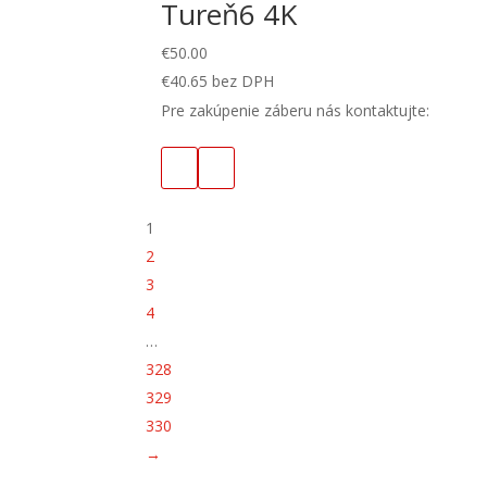
Tureň6 4K
€
50.00
€
40.65
bez DPH
Pre zakúpenie záberu nás kontaktujte:
1
2
3
4
…
328
329
330
→