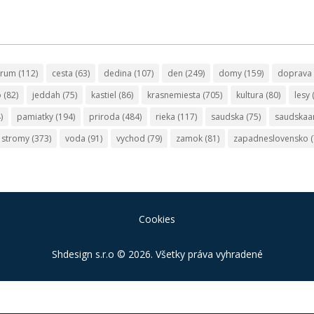
trum
(112)
cesta
(63)
dedina
(107)
den
(249)
domy
(159)
doprava
o
(82)
jeddah
(75)
kastiel
(86)
krasnemiesta
(705)
kultura
(80)
lesy
)
pamiatky
(194)
priroda
(484)
rieka
(117)
saudska
(75)
saudskaa
stromy
(373)
voda
(91)
vychod
(79)
zamok
(81)
zapadneslovensko
(
Cookies
Shdesign s.r.o
© 2026. Všetky práva vyhradené