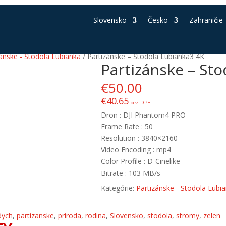
Slovensko
Česko
Zahraničie
zánske - Stodola Lubianka
/ Partizánske – Stodola Lubianka3 4K
Partizánske – St
€
50.00
€
40.65
bez DPH
Dron : DJI Phantom4 PRO
Frame Rate : 50
Resolution : 3840×2160
Video Encoding : mp4
Color Profile : D-Cinelike
Bitrate : 103 MB/s
Kategórie:
Partizánske - Stodola Lubi
dych
,
partizanske
,
priroda
,
rodina
,
Slovensko
,
stodola
,
stromy
,
zelen