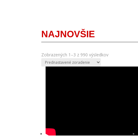
NAJNOVŠIE
Zobrazených 1–3 z 990 výsledkov