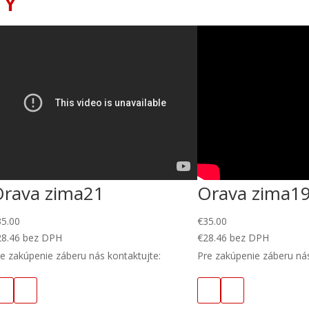
TY
Orava zima21
Orava zima1
35.00
€
35.00
28.46
bez DPH
€
28.46
bez DPH
e zakúpenie záberu nás kontaktujte:
Pre zakúpenie záberu nás