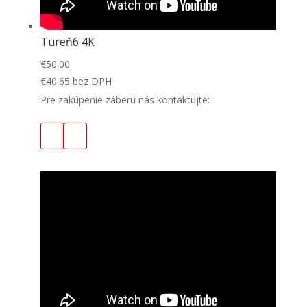
Tureň6 4K
€
50.00
€
40.65
bez DPH
Pre zakúpenie záberu nás kontaktujte: