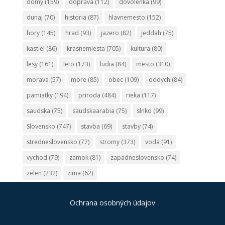
domy
(159)
doprava
(112)
dovolenka
(99)
dunaj
(70)
historia
(87)
hlavnemesto
(152)
hory
(145)
hrad
(93)
jazero
(82)
jeddah
(75)
kastiel
(86)
krasnemiesta
(705)
kultura
(80)
lesy
(161)
leto
(173)
ludia
(84)
mesto
(310)
morava
(57)
more
(85)
obec
(109)
oddych
(84)
pamiatky
(194)
priroda
(484)
rieka
(117)
saudska
(75)
saudskaarabia
(75)
slnko
(99)
Slovensko
(747)
stavba
(69)
stavby
(74)
stredneslovensko
(77)
stromy
(373)
voda
(91)
vychod
(79)
zamok
(81)
zapadneslovensko
(74)
zelen
(232)
zima
(62)
Ochrana osobných údajov