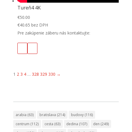
Tureň4 4K
€
50.00
€
40.65
bez DPH
Pre zakúpenie záberu nás kontaktujte:
1
2
3
4
…
328
329
330
→
arabia
(63)
bratislava
(214)
budovy
(116)
centrum
(112)
cesta
(63)
dedina
(107)
den
(249)