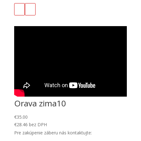
Orava zima10
€
35.00
€
28.46
bez DPH
Pre zakúpenie záberu nás kontaktujte: