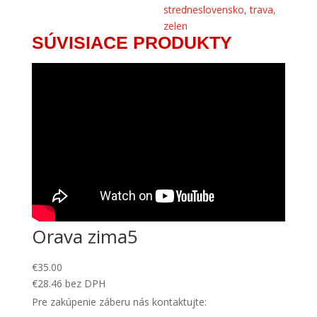
stredneslovensko
,
trava
,
zelen
SÚVISIACE PRODUKTY
Orava zima5
€
35.00
€
28.46
bez DPH
Pre zakúpenie záberu nás kontaktujte: