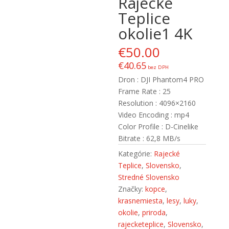
Rajecké
Teplice
okolie1 4K
€
50.00
€
40.65
bez DPH
Dron : DJI Phantom4 PRO
Frame Rate : 25
Resolution : 4096×2160
Video Encoding : mp4
Color Profile : D-Cinelike
Bitrate : 62,8 MB/s
Kategórie:
Rajecké
Teplice
,
Slovensko
,
Stredné Slovensko
Značky:
kopce
,
krasnemiesta
,
lesy
,
luky
,
okolie
,
priroda
,
rajecketeplice
,
Slovensko
,