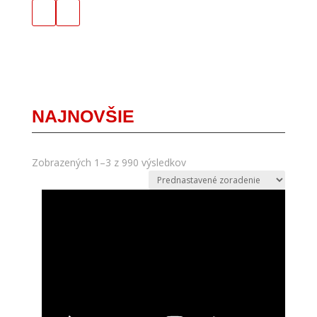
NAJNOVŠIE
Zobrazených 1–3 z 990 výsledkov