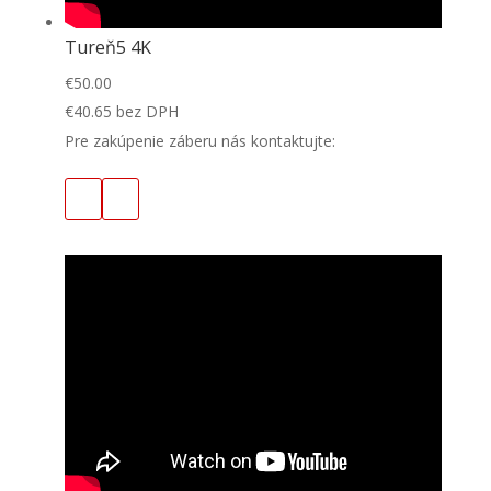
Tureň5 4K
€
50.00
€
40.65
bez DPH
Pre zakúpenie záberu nás kontaktujte: