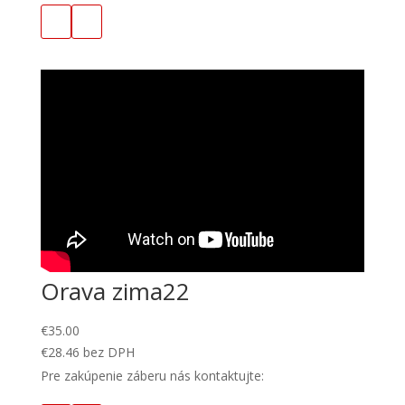
Orava zima22
€
35.00
€
28.46
bez DPH
Pre zakúpenie záberu nás kontaktujte: