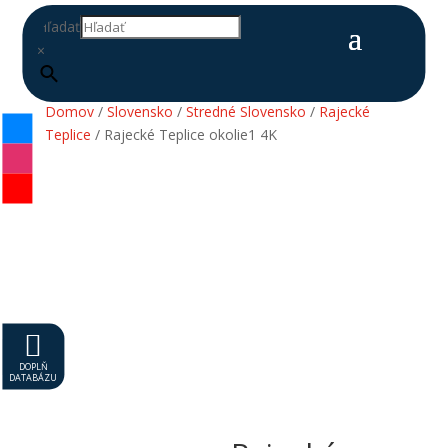
Hľadať
×
Domov
/
Slovensko
/
Stredné Slovensko
/
Rajecké
Teplice
/ Rajecké Teplice okolie1 4K

DOPLŇ
DATABÁZU