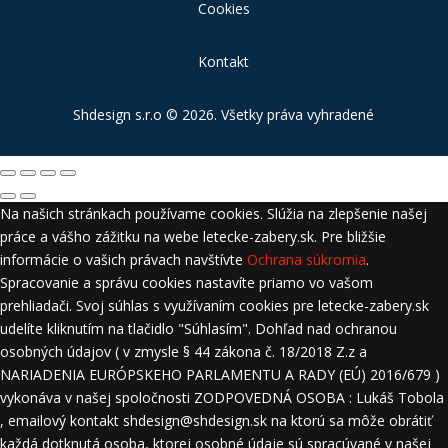
Cookies
Kontakt
Shdesign s.r.o
© 2026. Všetky práva vyhradené
Na našich stránkach používame cookies. Slúžia na zlepšenie našej
práce a vášho zážitku na webe letecke-zabery.sk. Pre bližšie
informácie o vašich právach navštívte
Ochrana súkromia
.
Spracovanie a správu cookies nastavíte priamo vo vašom
prehliadači. Svoj súhlas s využívaním cookies pre letecke-zabery.sk
udelíte kliknutím na tlačidlo "Súhlasím". Dohľad nad ochranou
osobných údajov ( v zmysle § 44 zákona č. 18/2018 Z.z a
NARIADENIA EURÓPSKEHO PARLAMENTU A RADY (EÚ) 2016/679 )
vykonáva v našej spoločnosti ZODPOVEDNÁ OSOBA : Lukáš Tobola
, emailový kontakt shdesign@shdesign.sk na ktorú sa môže obrátiť
každá dotknutá osoba, ktorej osobné údaje sú spracúvané v našej