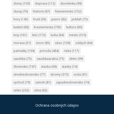
domy
(159)
doprava
(112)
dovolenka
(99)
dunaj
(70)
historia
(87)
hlavnemesto
(152)
hory
(145)
hrad
(93)
jazero
(82)
jeddah
(75)
kastiel
(86)
krasnemiesta
(705)
kultura
(80)
lesy
(161)
leto
(173)
ludia
(84)
mesto
(310)
morava
(57)
more
(85)
obec
(109)
oddych
(84)
pamiatky
(194)
priroda
(484)
rieka
(117)
saudska
(75)
saudskaarabia
(75)
slnko
(99)
Slovensko
(747)
stavba
(69)
stavby
(74)
stredneslovensko
(77)
stromy
(373)
voda
(91)
vychod
(79)
zamok
(81)
zapadneslovensko
(74)
zelen
(232)
zima
(62)
Ochrana osobných údajov