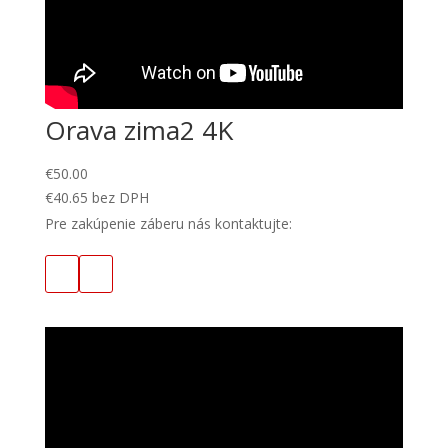
Orava zima2 4K
€
50.00
€
40.65
bez DPH
Pre zakúpenie záberu nás kontaktujte: