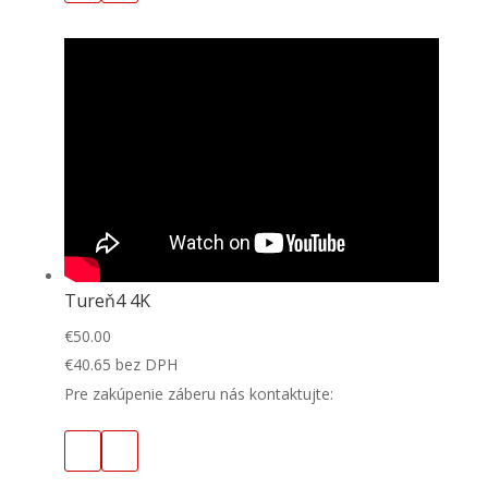
Tureň4 4K
€
50.00
€
40.65
bez DPH
Pre zakúpenie záberu nás kontaktujte: