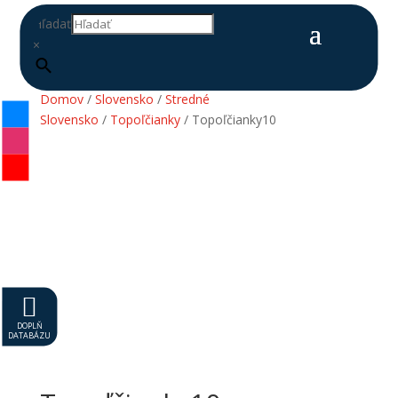
Hľadať
×
Domov
/
Slovensko
/
Stredné
Slovensko
/
Topoľčianky
/ Topoľčianky10

DOPLŇ
DATABÁZU