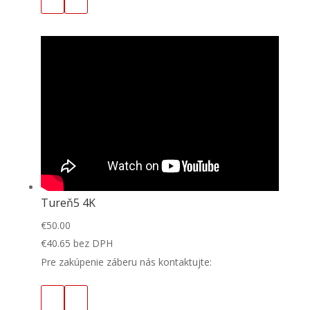
Tureň5 4K
€
50.00
€
40.65
bez DPH
Pre zakúpenie záberu nás kontaktujte: