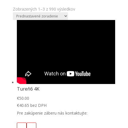
Zobrazených 1–3 z 990 výsledkov
Tureň6 4K
€
50.00
€
40.65
bez DPH
Pre zakúpenie záberu nás kontaktujte: