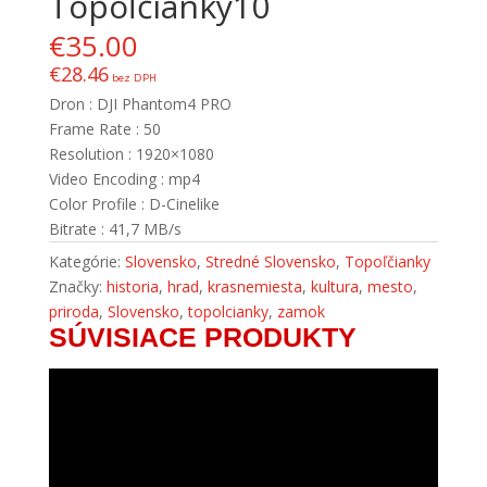
Topoľčianky10
€
35.00
€
28.46
bez DPH
Dron : DJI Phantom4 PRO
Frame Rate : 50
Resolution : 1920×1080
Video Encoding : mp4
Color Profile : D-Cinelike
Bitrate : 41,7 MB/s
Kategórie:
Slovensko
,
Stredné Slovensko
,
Topoľčianky
Značky:
historia
,
hrad
,
krasnemiesta
,
kultura
,
mesto
,
priroda
,
Slovensko
,
topolcianky
,
zamok
SÚVISIACE PRODUKTY