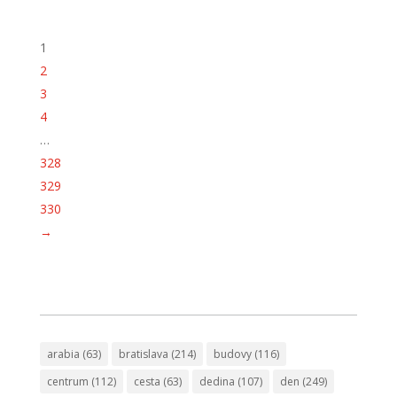
1
2
3
4
…
328
329
330
→
arabia
(63)
bratislava
(214)
budovy
(116)
centrum
(112)
cesta
(63)
dedina
(107)
den
(249)