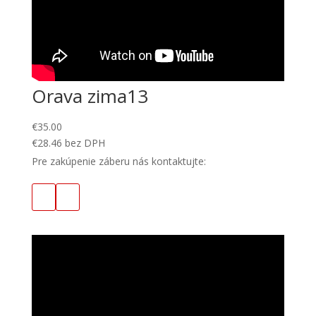
Orava zima13
€
35.00
€
28.46
bez DPH
Pre zakúpenie záberu nás kontaktujte: