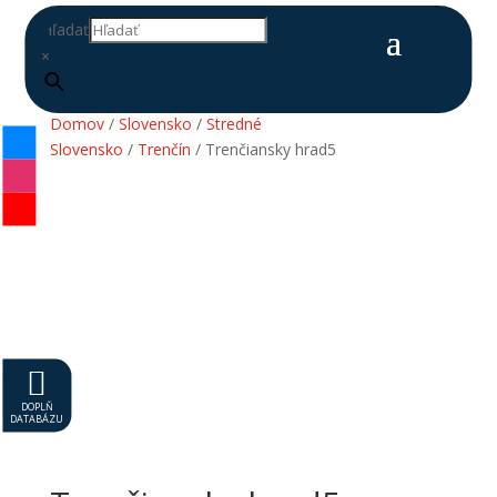
Hľadať
×
Domov
/
Slovensko
/
Stredné
Slovensko
/
Trenčín
/ Trenčiansky hrad5

DOPLŇ
DATABÁZU