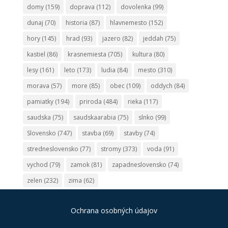
domy
(159)
doprava
(112)
dovolenka
(99)
dunaj
(70)
historia
(87)
hlavnemesto
(152)
hory
(145)
hrad
(93)
jazero
(82)
jeddah
(75)
kastiel
(86)
krasnemiesta
(705)
kultura
(80)
lesy
(161)
leto
(173)
ludia
(84)
mesto
(310)
morava
(57)
more
(85)
obec
(109)
oddych
(84)
pamiatky
(194)
priroda
(484)
rieka
(117)
saudska
(75)
saudskaarabia
(75)
slnko
(99)
Slovensko
(747)
stavba
(69)
stavby
(74)
stredneslovensko
(77)
stromy
(373)
voda
(91)
vychod
(79)
zamok
(81)
zapadneslovensko
(74)
zelen
(232)
zima
(62)
Ochrana osobných údajov