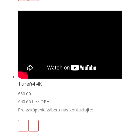
Tureň4 4K
€
50.00
€
40.65
bez DPH
Pre zakúpenie záberu nás kontaktujte: