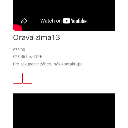
Orava zima13
€
35.00
€
28.46
bez DPH
Pre zakúpenie záberu nás kontaktujte: