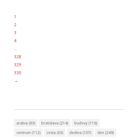
1
2
3
4
…
328
329
330
→
arabia
(63)
bratislava
(214)
budovy
(116)
centrum
(112)
cesta
(63)
dedina
(107)
den
(249)