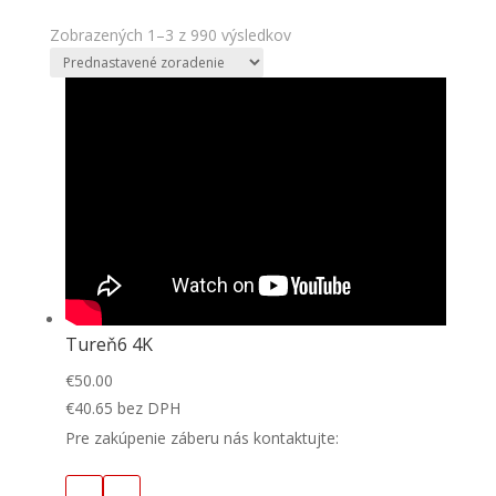
Zobrazených 1–3 z 990 výsledkov
Tureň6 4K
€
50.00
€
40.65
bez DPH
Pre zakúpenie záberu nás kontaktujte: