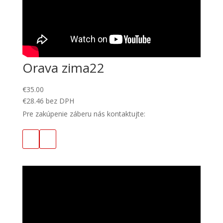
Orava zima22
€
35.00
€
28.46
bez DPH
Pre zakúpenie záberu nás kontaktujte: