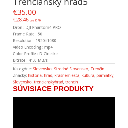
Trenčiansky hrad5
€
35.00
€
28.46
bez DPH
Dron : DJI Phantom4 PRO
Frame Rate : 50
Resolution : 1920×1080
Video Encoding : mp4
Color Profile : D-Cinelike
Bitrate : 41,0 MB/s
Kategórie:
Slovensko
,
Stredné Slovensko
,
Trenčín
Značky:
historia
,
hrad
,
krasnemiesta
,
kultura
,
pamiatky
,
Slovensko
,
trencianskyhrad
,
trencin
SÚVISIACE PRODUKTY