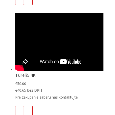
Tureň5 4K
€
50.00
€
40.65
bez DPH
Pre zakúpenie záberu nás kontaktujte: