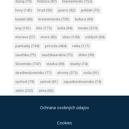
dunaj
(70)
historia
(87)
hlavnemesto
(152)
hory
(145)
hrad
(93)
jazero
(82)
jeddah
(75)
kastiel
(86)
krasnemiesta
(705)
kultura
(80)
lesy
(161)
leto
(173)
ludia
(84)
mesto
(310)
morava
(57)
more
(85)
obec
(109)
oddych
(84)
pamiatky
(194)
priroda
(484)
rieka
(117)
saudska
(75)
saudskaarabia
(75)
slnko
(99)
Slovensko
(747)
stavba
(69)
stavby
(74)
stredneslovensko
(77)
stromy
(373)
voda
(91)
vychod
(79)
zamok
(81)
zapadneslovensko
(74)
zelen
(232)
zima
(62)
Ochrana osobných údajov
Cookies