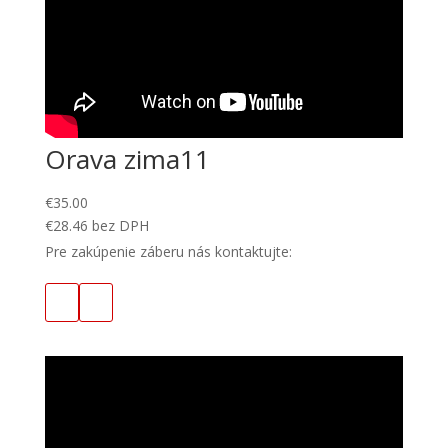
Orava zima11
€
35.00
€
28.46
bez DPH
Pre zakúpenie záberu nás kontaktujte: