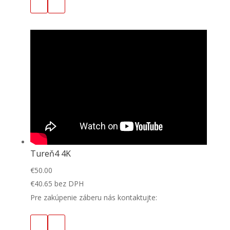
Tureň4 4K
€
50.00
€
40.65
bez DPH
Pre zakúpenie záberu nás kontaktujte: