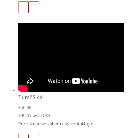
Tureň5 4K
€
50.00
€
40.65
bez DPH
Pre zakúpenie záberu nás kontaktujte: