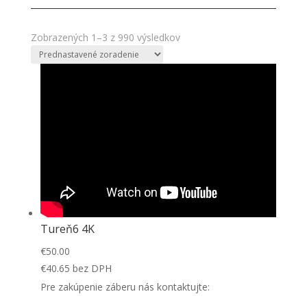
Zobrazených 1–3 z 990 výsledkov
Tureň6 4K
€
50.00
€
40.65
bez DPH
Pre zakúpenie záberu nás kontaktujte: