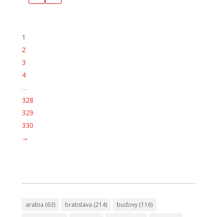
1
2
3
4
…
328
329
330
→
arabia
(63)
bratislava
(214)
budovy
(116)