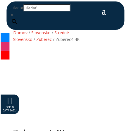
Hľadať
×
Domov
/
Slovensko
/
Stredné
Slovensko
/
Zuberec
/ Zuberec4 4K

DOPLŇ
DATABÁZU