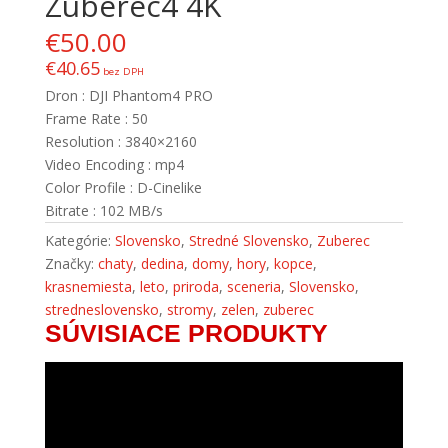
Zuberec4 4K
€
50.00
€
40.65
bez DPH
Dron : DJI Phantom4 PRO
Frame Rate : 50
Resolution : 3840×2160
Video Encoding : mp4
Color Profile : D-Cinelike
Bitrate : 102 MB/s
Kategórie:
Slovensko
,
Stredné Slovensko
,
Zuberec
Značky:
chaty
,
dedina
,
domy
,
hory
,
kopce
,
krasnemiesta
,
leto
,
priroda
,
sceneria
,
Slovensko
,
stredneslovensko
,
stromy
,
zelen
,
zuberec
SÚVISIACE PRODUKTY