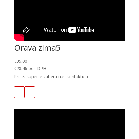
Orava zima5
€
35.00
€
28.46
bez DPH
Pre zakúpenie záberu nás kontaktujte: