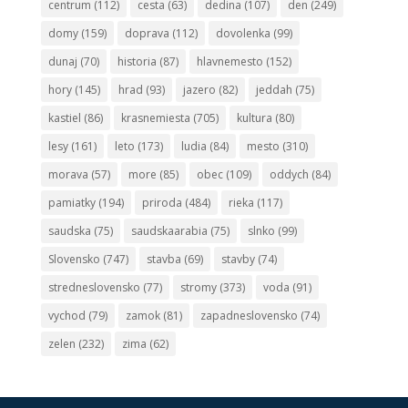
centrum
(112)
cesta
(63)
dedina
(107)
den
(249)
domy
(159)
doprava
(112)
dovolenka
(99)
dunaj
(70)
historia
(87)
hlavnemesto
(152)
hory
(145)
hrad
(93)
jazero
(82)
jeddah
(75)
kastiel
(86)
krasnemiesta
(705)
kultura
(80)
lesy
(161)
leto
(173)
ludia
(84)
mesto
(310)
morava
(57)
more
(85)
obec
(109)
oddych
(84)
pamiatky
(194)
priroda
(484)
rieka
(117)
saudska
(75)
saudskaarabia
(75)
slnko
(99)
Slovensko
(747)
stavba
(69)
stavby
(74)
stredneslovensko
(77)
stromy
(373)
voda
(91)
vychod
(79)
zamok
(81)
zapadneslovensko
(74)
zelen
(232)
zima
(62)