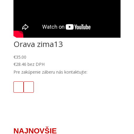
Orava zima13
€
35.00
€
28.46
bez DPH
Pre zakúpenie záberu nás kontaktujte:
NAJNOVŠIE