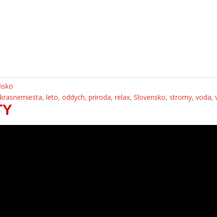
nsko
,
krasnemiesta
,
leto
,
oddych
,
priroda
,
relax
,
Slovensko
,
stromy
,
voda
,
TY