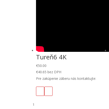
Tureň6 4K
€
50.00
€
40.65
bez DPH
Pre zakúpenie záberu nás kontaktujte:
1