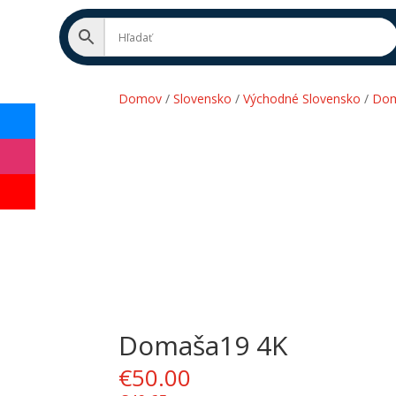
Domov
/
Slovensko
/
Východné Slovensko
/
Do
Domaša19 4K
DOPLŇ
DATABÁZU
€
50.00