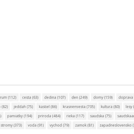
trum
(112)
cesta
(63)
dedina
(107)
den
(249)
domy
(159)
doprava
o
(82)
jeddah
(75)
kastiel
(86)
krasnemiesta
(705)
kultura
(80)
lesy
)
pamiatky
(194)
priroda
(484)
rieka
(117)
saudska
(75)
saudskaa
stromy
(373)
voda
(91)
vychod
(79)
zamok
(81)
zapadneslovensko
(