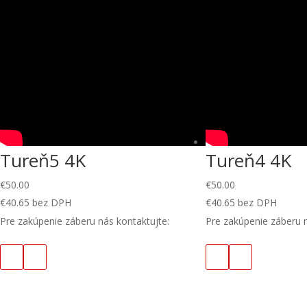
Tureň5 4K
Tureň4 4K
€
50.00
€
50.00
€
40.65
bez DPH
€
40.65
bez DPH
Pre zakúpenie záberu nás kontaktujte:
Pre zakúpenie záberu n