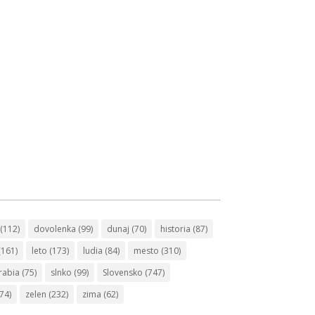
(112)
dovolenka
(99)
dunaj
(70)
historia
(87)
(161)
leto
(173)
ludia
(84)
mesto
(310)
rabia
(75)
slnko
(99)
Slovensko
(747)
74)
zelen
(232)
zima
(62)