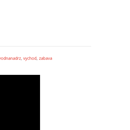
vodnanadrz
,
vychod
,
zabava