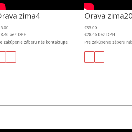
Orava zima4
Orava zima2
35.00
€
35.00
28.46
bez DPH
€
28.46
bez DPH
e zakúpenie záberu nás kontaktujte:
Pre zakúpenie záberu nás