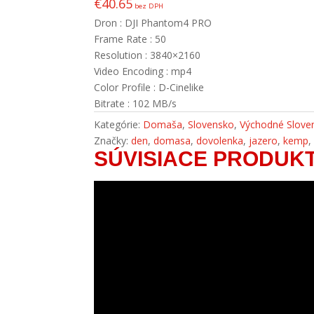
€
40.65
bez DPH
Dron : DJI Phantom4 PRO
Frame Rate : 50
Resolution : 3840×2160
Video Encoding : mp4
Color Profile : D-Cinelike
Bitrate : 102 MB/s
Kategórie:
Domaša
,
Slovensko
,
Východné Slove
Značky:
den
,
domasa
,
dovolenka
,
jazero
,
kemp
SÚVISIACE PRODUK