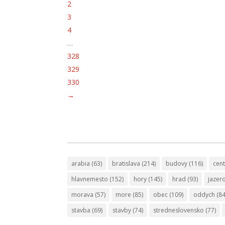
2
3
4
…
328
329
330
→
arabia
(63)
bratislava
(214)
budovy
(116)
cen
hlavnemesto
(152)
hory
(145)
hrad
(93)
jazer
morava
(57)
more
(85)
obec
(109)
oddych
(84
stavba
(69)
stavby
(74)
stredneslovensko
(77)