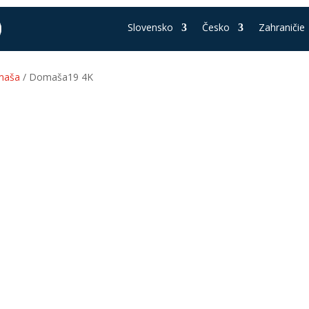
Slovensko
Česko
Zahraničie
maša
/ Domaša19 4K