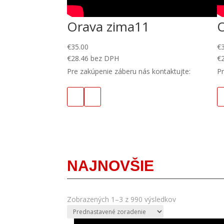
Orava zima11
€
35.00
€
€
28.46
bez DPH
€
Pre zakúpenie záberu nás kontaktujte:
Pr
NAJNOVŠIE
Zobrazených 1–3 z 990 výsledkov