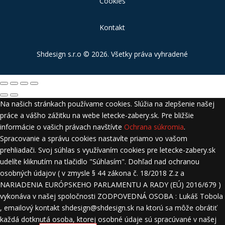
Cookies
Kontakt
Shdesign s.r.o
© 2026. Všetky práva vyhradené
Na našich stránkach používame cookies. Slúžia na zlepšenie našej
práce a vášho zážitku na webe letecke-zabery.sk. Pre bližšie
informácie o vašich právach navštívte
Ochrana súkromia
.
Spracovanie a správu cookies nastavíte priamo vo vašom
prehliadači. Svoj súhlas s využívaním cookies pre letecke-zabery.sk
udelíte kliknutím na tlačidlo "Súhlasím". Dohľad nad ochranou
osobných údajov ( v zmysle § 44 zákona č. 18/2018 Z.z a
NARIADENIA EURÓPSKEHO PARLAMENTU A RADY (EÚ) 2016/679 )
vykonáva v našej spoločnosti ZODPOVEDNÁ OSOBA : Lukáš Tobola
, emailový kontakt shdesign@shdesign.sk na ktorú sa môže obrátiť
každá dotknutá osoba, ktorej osobné údaje sú spracúvané v našej