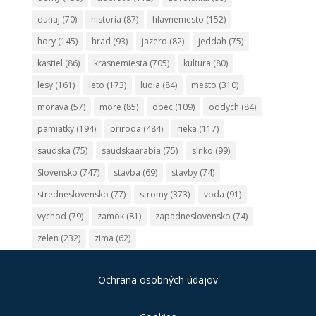
dunaj
(70)
historia
(87)
hlavnemesto
(152)
hory
(145)
hrad
(93)
jazero
(82)
jeddah
(75)
kastiel
(86)
krasnemiesta
(705)
kultura
(80)
lesy
(161)
leto
(173)
ludia
(84)
mesto
(310)
morava
(57)
more
(85)
obec
(109)
oddych
(84)
pamiatky
(194)
priroda
(484)
rieka
(117)
saudska
(75)
saudskaarabia
(75)
slnko
(99)
Slovensko
(747)
stavba
(69)
stavby
(74)
stredneslovensko
(77)
stromy
(373)
voda
(91)
vychod
(79)
zamok
(81)
zapadneslovensko
(74)
zelen
(232)
zima
(62)
Ochrana osobných údajov