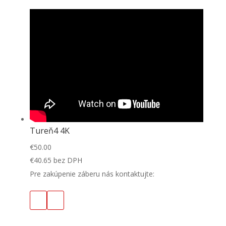
Tureň4 4K
€
50.00
€
40.65
bez DPH
Pre zakúpenie záberu nás kontaktujte: