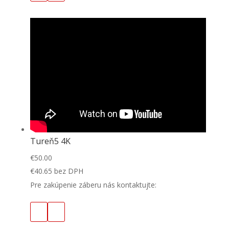
Tureň5 4K
€
50.00
€
40.65
bez DPH
Pre zakúpenie záberu nás kontaktujte: