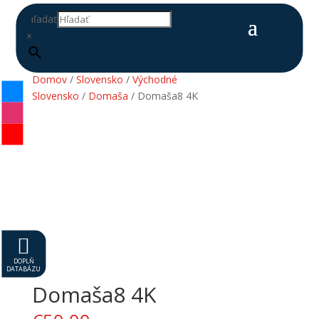
Hľadať
×
Domov
/
Slovensko
/
Východné
Slovensko
/
Domaša
/ Domaša8 4K

DOPLŇ
DATABÁZU
Domaša8 4K