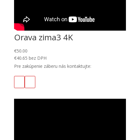
Orava zima3 4K
€
50.00
€
40.65
bez DPH
Pre zakúpenie záberu nás kontaktujte: