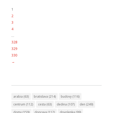
1
2
3
4
…
328
329
330
→
arabia
(63)
bratislava
(214)
budovy
(116)
centrum
(112)
cesta
(63)
dedina
(107)
den
(249)
domy
(159)
doprava
(112)
dovolenka
(99)