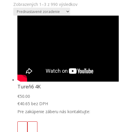
Zobrazených 1–3 z 990 výsledkov
Tureň6 4K
€
50.00
€
40.65
bez DPH
Pre zakúpenie záberu nás kontaktujte: