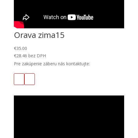
Orava zima15
€
35.00
€
28.46
bez DPH
Pre zakúpenie záberu nás kontaktujte: