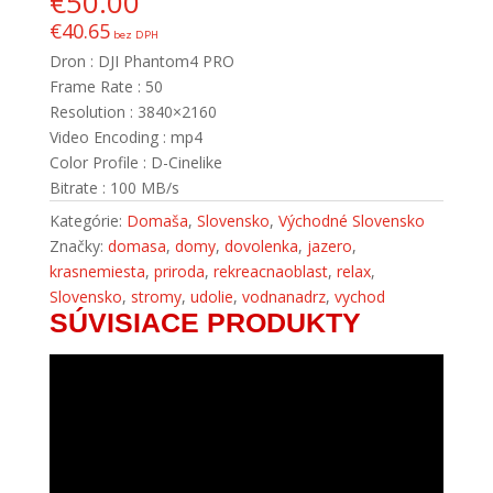
€
50.00
€
40.65
bez DPH
Dron : DJI Phantom4 PRO
Frame Rate : 50
Resolution : 3840×2160
Video Encoding : mp4
Color Profile : D-Cinelike
Bitrate : 100 MB/s
Kategórie:
Domaša
,
Slovensko
,
Východné Slovensko
Značky:
domasa
,
domy
,
dovolenka
,
jazero
,
krasnemiesta
,
priroda
,
rekreacnaoblast
,
relax
,
Slovensko
,
stromy
,
udolie
,
vodnanadrz
,
vychod
SÚVISIACE PRODUKTY