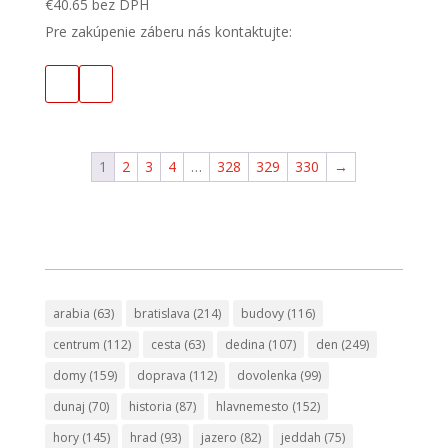
€
40.65
bez DPH
Pre zakúpenie záberu nás kontaktujte:
1
2
3
4
…
328
329
330
→
arabia
(63)
bratislava
(214)
budovy
(116)
centrum
(112)
cesta
(63)
dedina
(107)
den
(249)
domy
(159)
doprava
(112)
dovolenka
(99)
dunaj
(70)
historia
(87)
hlavnemesto
(152)
hory
(145)
hrad
(93)
jazero
(82)
jeddah
(75)