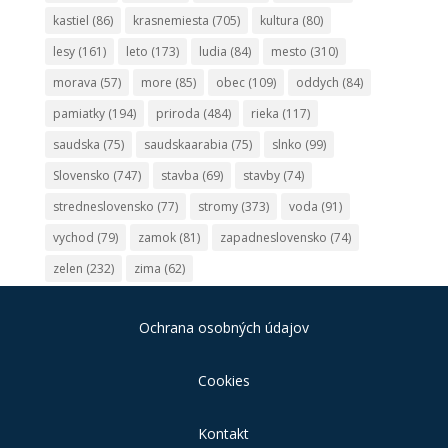
kastiel
(86)
krasnemiesta
(705)
kultura
(80)
lesy
(161)
leto
(173)
ludia
(84)
mesto
(310)
morava
(57)
more
(85)
obec
(109)
oddych
(84)
pamiatky
(194)
priroda
(484)
rieka
(117)
saudska
(75)
saudskaarabia
(75)
slnko
(99)
Slovensko
(747)
stavba
(69)
stavby
(74)
stredneslovensko
(77)
stromy
(373)
voda
(91)
vychod
(79)
zamok
(81)
zapadneslovensko
(74)
zelen
(232)
zima
(62)
Ochrana osobných údajov
Cookies
Kontakt