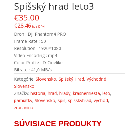
Spišský hrad leto3
€
35.00
€
28.46
bez DPH
Dron : DJI Phantom4 PRO
Frame Rate : 50
Resolution : 1920×1080
Video Encoding : mp4
Color Profile : D-Cinelike
Bitrate : 41,0 MB/s
Kategórie:
Slovensko
,
Spišský Hrad
,
Východné
Slovensko
Značky:
historia
,
hrad
,
hrady
,
krasnemiesta
,
leto
,
pamiatky
,
Slovensko
,
spis
,
spisskyhrad
,
vychod
,
zrucanina
SÚVISIACE PRODUKTY