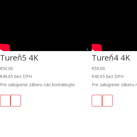
Tureň5 4K
Tureň4 4K
€
50.00
€
50.00
€
40.65
bez DPH
€
40.65
bez DPH
Pre zakúpenie záberu nás kontaktujte:
Pre zakúpenie záberu n