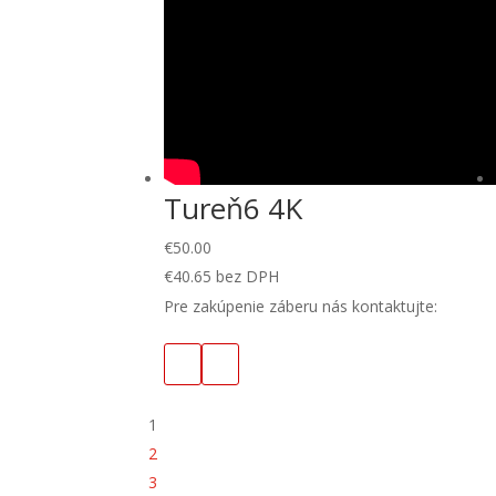
Tureň6 4K
€
50.00
€
40.65
bez DPH
Pre zakúpenie záberu nás kontaktujte:
1
2
3