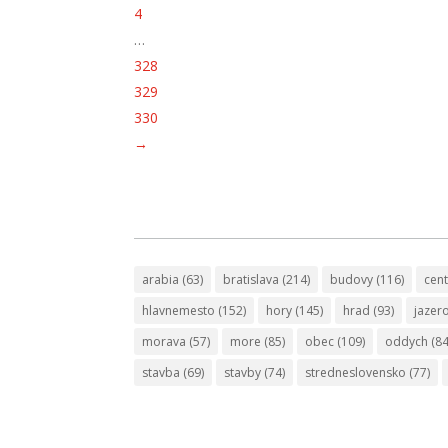
4
…
328
329
330
→
arabia
(63)
bratislava
(214)
budovy
(116)
cen
hlavnemesto
(152)
hory
(145)
hrad
(93)
jazer
morava
(57)
more
(85)
obec
(109)
oddych
(84
stavba
(69)
stavby
(74)
stredneslovensko
(77)