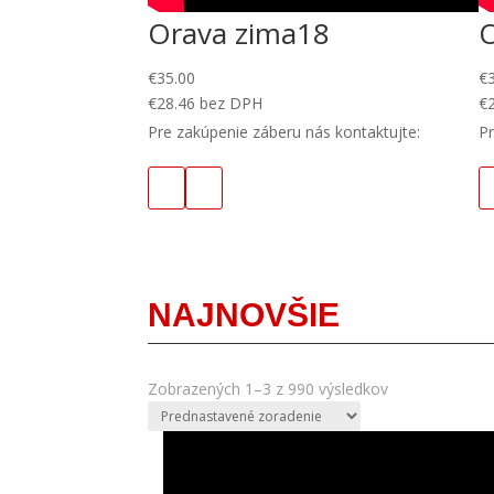
Orava zima18
€
35.00
€
€
28.46
bez DPH
€
Pre zakúpenie záberu nás kontaktujte:
Pr
NAJNOVŠIE
Zobrazených 1–3 z 990 výsledkov