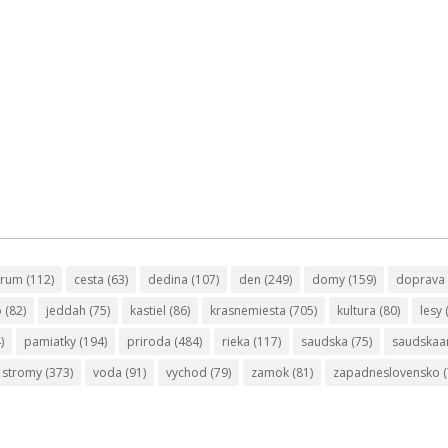
trum
(112)
cesta
(63)
dedina
(107)
den
(249)
domy
(159)
doprava
o
(82)
jeddah
(75)
kastiel
(86)
krasnemiesta
(705)
kultura
(80)
lesy
)
pamiatky
(194)
priroda
(484)
rieka
(117)
saudska
(75)
saudskaa
stromy
(373)
voda
(91)
vychod
(79)
zamok
(81)
zapadneslovensko
(