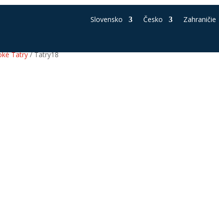
Slovensko
Česko
Zahraničie
oké Tatry
/ Tatry18