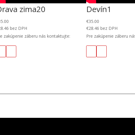
Orava zima20
Devín1
35.00
€
35.00
28.46
bez DPH
€
28.46
bez DPH
e zakúpenie záberu nás kontaktujte:
Pre zakúpenie záberu nás