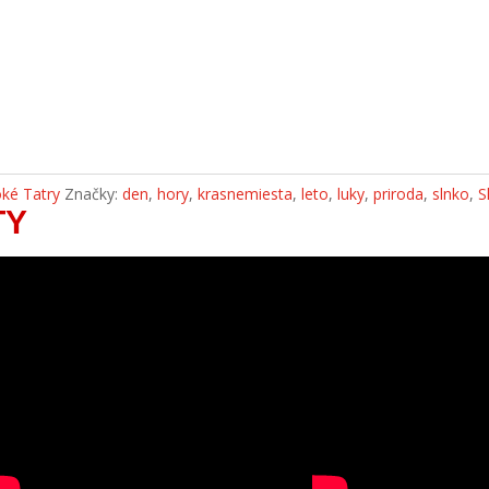
ké Tatry
Značky:
den
,
hory
,
krasnemiesta
,
leto
,
luky
,
priroda
,
slnko
,
S
TY