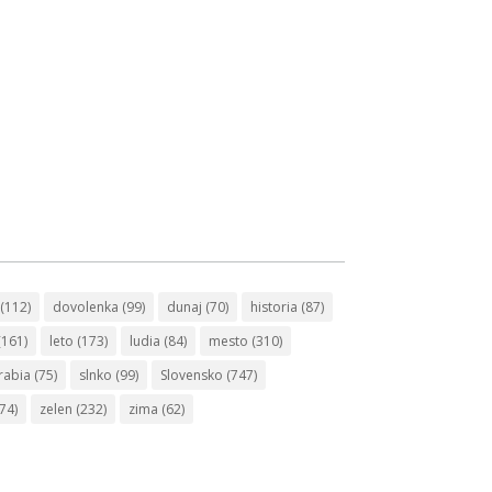
(112)
dovolenka
(99)
dunaj
(70)
historia
(87)
(161)
leto
(173)
ludia
(84)
mesto
(310)
rabia
(75)
slnko
(99)
Slovensko
(747)
74)
zelen
(232)
zima
(62)