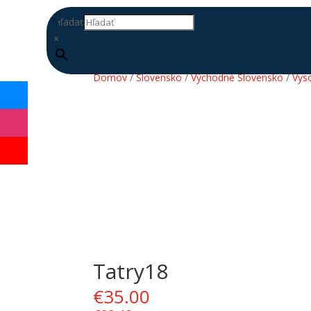
Hľadať
×
Domov
/
Slovensko
/
Východné Slovensko
/
Vys
Tatry18
DOPLŇ
DATABÁZU
€
35.00