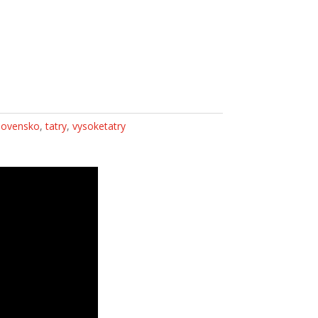
lovensko
,
tatry
,
vysoketatry