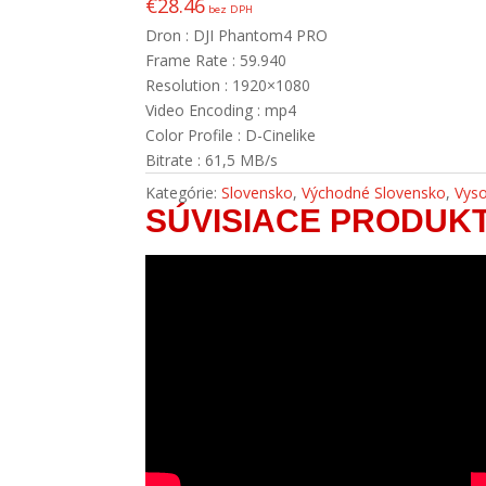
€
28.46
bez DPH
Dron : DJI Phantom4 PRO
Frame Rate : 59.940
Resolution : 1920×1080
Video Encoding : mp4
Color Profile : D-Cinelike
Bitrate : 61,5 MB/s
Kategórie:
Slovensko
,
Východné Slovensko
,
Vyso
SÚVISIACE PRODUK