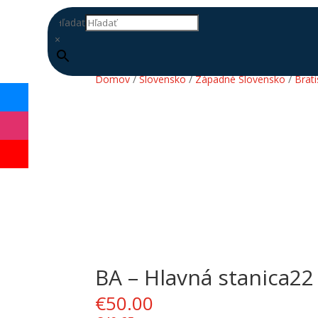
Hľadať
×
Domov
/
Slovensko
/
Západné Slovensko
/
Brati
BA – Hlavná stanica22
DOPLŇ
DATABÁZU
€
50.00