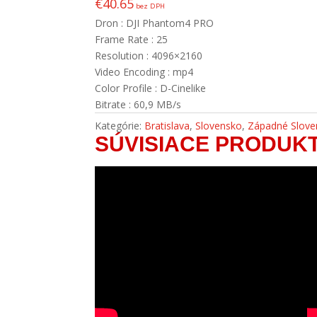
€
40.65
bez DPH
Dron : DJI Phantom4 PRO
Frame Rate : 25
Resolution : 4096×2160
Video Encoding : mp4
Color Profile : D-Cinelike
Bitrate : 60,9 MB/s
Kategórie:
Bratislava
,
Slovensko
,
Západné Slove
SÚVISIACE PRODUK