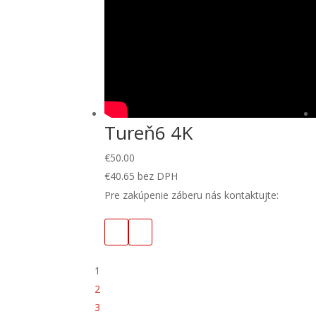
Tureň6 4K
€
50.00
€
40.65
bez DPH
Pre zakúpenie záberu nás kontaktujte:
1
2
3