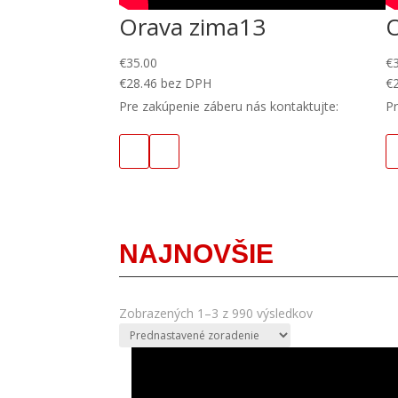
Orava zima13
€
35.00
€
€
28.46
bez DPH
€
Pre zakúpenie záberu nás kontaktujte:
Pr
NAJNOVŠIE
Zobrazených 1–3 z 990 výsledkov