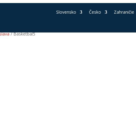
Slovensko
Česko
Zahraničie
slava
/ Basketbal5