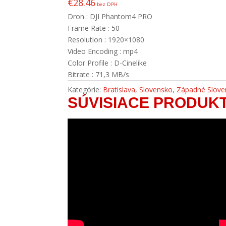
€
28.46
bez DPH
Dron : DJI Phantom4 PRO
Frame Rate : 50
Resolution : 1920×1080
Video Encoding : mp4
Color Profile : D-Cinelike
Bitrate : 71,3 MB/s
Kategórie:
Bratislava
,
Slovensko
,
Západné Slove
SÚVISIACE PRODUK