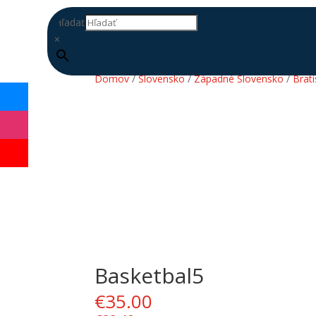
Hľadať
×
Domov
/
Slovensko
/
Západné Slovensko
/
Brati
Basketbal5
DOPLŇ
DATABÁZU
€
35.00