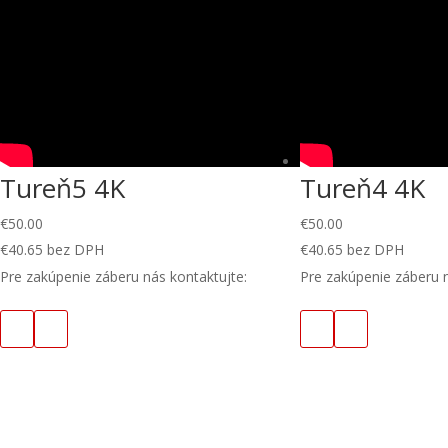
Tureň5 4K
Tureň4 4K
€
50.00
€
50.00
€
40.65
bez DPH
€
40.65
bez DPH
Pre zakúpenie záberu nás kontaktujte:
Pre zakúpenie záberu n