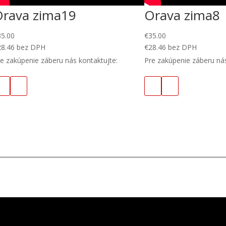
Orava zima19
Orava zima8
35.00
€
35.00
28.46
bez DPH
€
28.46
bez DPH
e zakúpenie záberu nás kontaktujte:
Pre zakúpenie záberu nás