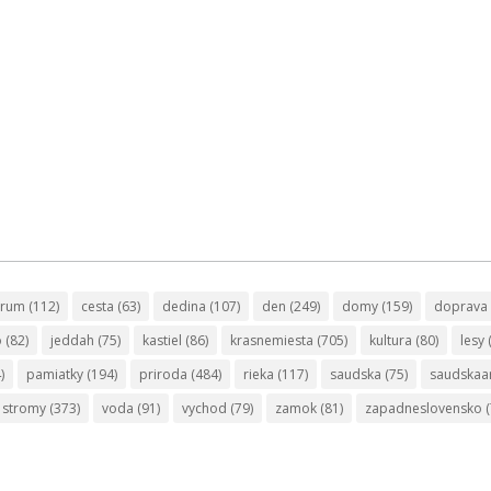
trum
(112)
cesta
(63)
dedina
(107)
den
(249)
domy
(159)
doprava
o
(82)
jeddah
(75)
kastiel
(86)
krasnemiesta
(705)
kultura
(80)
lesy
)
pamiatky
(194)
priroda
(484)
rieka
(117)
saudska
(75)
saudskaa
stromy
(373)
voda
(91)
vychod
(79)
zamok
(81)
zapadneslovensko
(