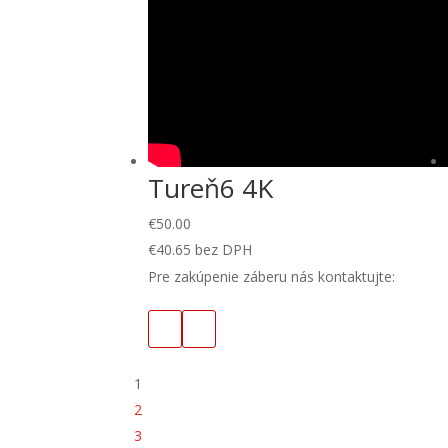
Tureň6 4K
€
50.00
€
40.65
bez DPH
Pre zakúpenie záberu nás kontaktujte:
1
2
3