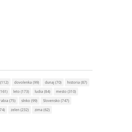
(112)
dovolenka
(99)
dunaj
(70)
historia
(87)
(161)
leto
(173)
ludia
(84)
mesto
(310)
rabia
(75)
slnko
(99)
Slovensko
(747)
74)
zelen
(232)
zima
(62)