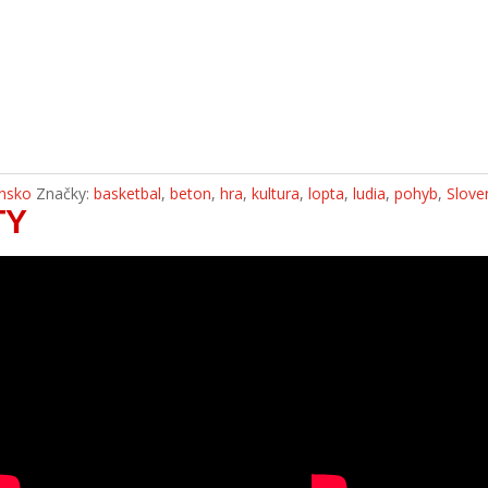
nsko
Značky:
basketbal
,
beton
,
hra
,
kultura
,
lopta
,
ludia
,
pohyb
,
Slove
TY