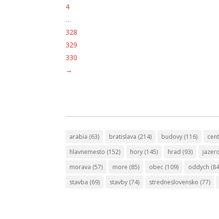
4
…
328
329
330
→
arabia
(63)
bratislava
(214)
budovy
(116)
cen
hlavnemesto
(152)
hory
(145)
hrad
(93)
jazer
morava
(57)
more
(85)
obec
(109)
oddych
(84
stavba
(69)
stavby
(74)
stredneslovensko
(77)