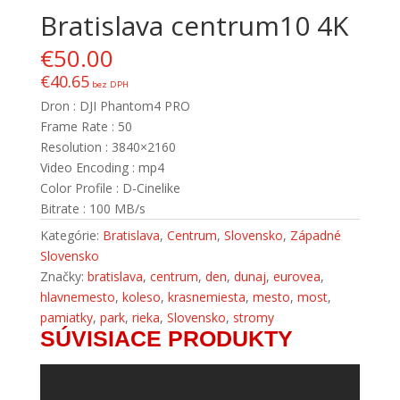
Bratislava centrum10 4K
€
50.00
€
40.65
bez DPH
Dron : DJI Phantom4 PRO
Frame Rate : 50
Resolution : 3840×2160
Video Encoding : mp4
Color Profile : D-Cinelike
Bitrate : 100 MB/s
Kategórie:
Bratislava
,
Centrum
,
Slovensko
,
Západné
Slovensko
Značky:
bratislava
,
centrum
,
den
,
dunaj
,
eurovea
,
hlavnemesto
,
koleso
,
krasnemiesta
,
mesto
,
most
,
pamiatky
,
park
,
rieka
,
Slovensko
,
stromy
SÚVISIACE PRODUKTY