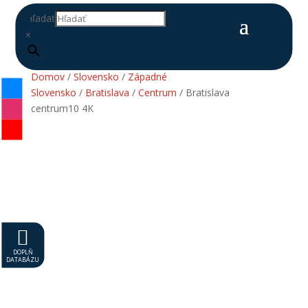
Hľadať
×
Domov
/
Slovensko
/
Západné
Slovensko
/
Bratislava
/
Centrum
/ Bratislava
centrum10 4K

DOPLŇ
DATABÁZU