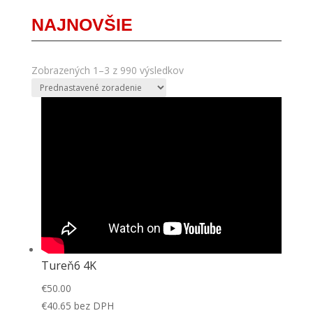
NAJNOVŠIE
Zobrazených 1–3 z 990 výsledkov
Tureň6 4K
€
50.00
€
40.65
bez DPH