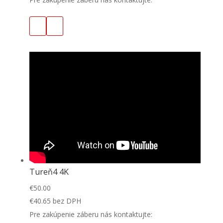
Tureň4 4K
€
50.00
€
40.65
bez DPH
Pre zakúpenie záberu nás kontaktujte: