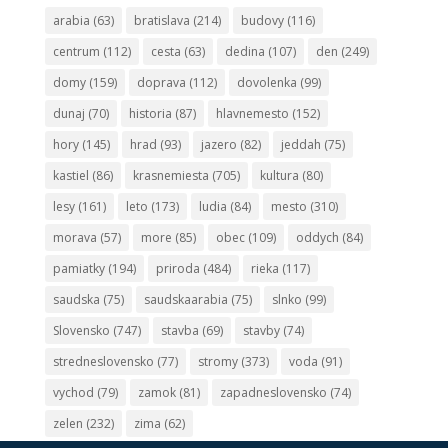
arabia
(63)
bratislava
(214)
budovy
(116)
centrum
(112)
cesta
(63)
dedina
(107)
den
(249)
domy
(159)
doprava
(112)
dovolenka
(99)
dunaj
(70)
historia
(87)
hlavnemesto
(152)
hory
(145)
hrad
(93)
jazero
(82)
jeddah
(75)
kastiel
(86)
krasnemiesta
(705)
kultura
(80)
lesy
(161)
leto
(173)
ludia
(84)
mesto
(310)
morava
(57)
more
(85)
obec
(109)
oddych
(84)
pamiatky
(194)
priroda
(484)
rieka
(117)
saudska
(75)
saudskaarabia
(75)
slnko
(99)
Slovensko
(747)
stavba
(69)
stavby
(74)
stredneslovensko
(77)
stromy
(373)
voda
(91)
vychod
(79)
zamok
(81)
zapadneslovensko
(74)
zelen
(232)
zima
(62)