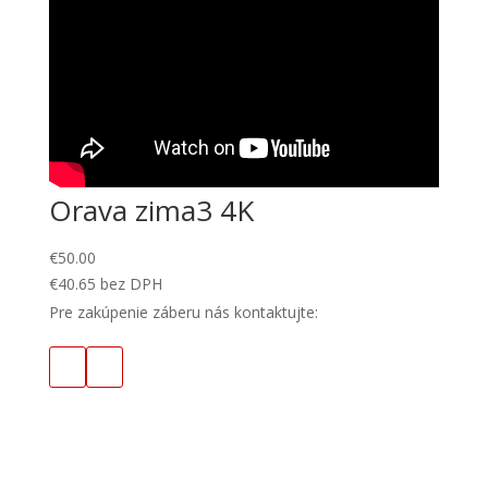
Orava zima3 4K
€
50.00
€
40.65
bez DPH
Pre zakúpenie záberu nás kontaktujte: