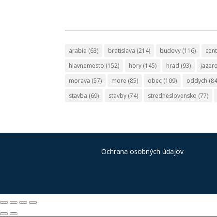
arabia
(63)
bratislava
(214)
budovy
(116)
cen
hlavnemesto
(152)
hory
(145)
hrad
(93)
jazer
morava
(57)
more
(85)
obec
(109)
oddych
(84
stavba
(69)
stavby
(74)
stredneslovensko
(77)
Ochrana osobných údajov