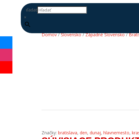
Hľadať
×
Domov
/
Slovensko
/
Západné Slovensko
/
Brati
DOPLŇ
DATABÁZU
Značky:
bratislava
,
den
,
dunaj
,
hlavnemesto
,
kra