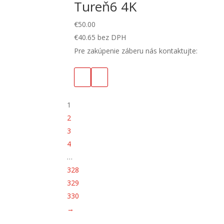
Tureň6 4K
€
50.00
€
40.65
bez DPH
Pre zakúpenie záberu nás kontaktujte:
1
2
3
4
…
328
329
330
→