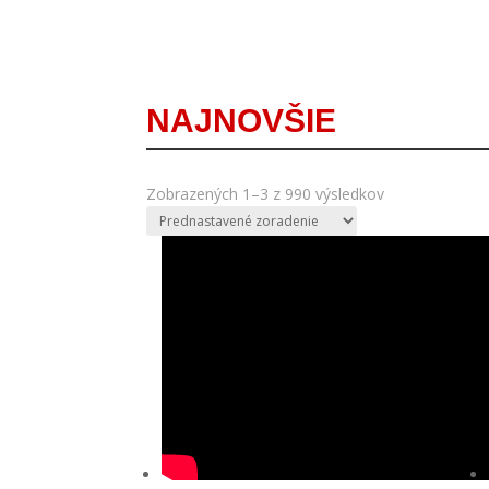
NAJNOVŠIE
Zobrazených 1–3 z 990 výsledkov