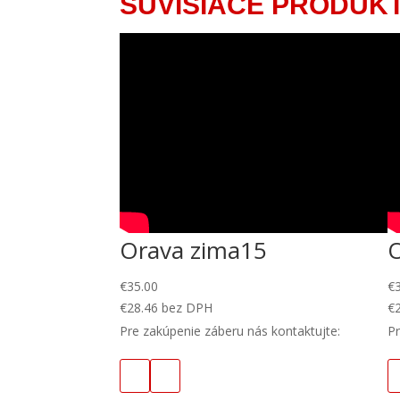
SÚVISIACE PRODUK
Orava zima15
€
35.00
€
€
28.46
bez DPH
€
Pre zakúpenie záberu nás kontaktujte:
Pr