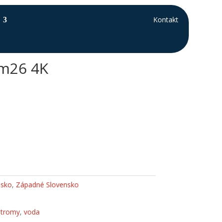
Kontakt
um26 4K
nsko
,
Západné Slovensko
stromy
,
voda