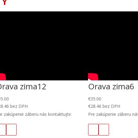
TY
Orava zima12
Orava zima6
35.00
€
35.00
28.46
bez DPH
€
28.46
bez DPH
e zakúpenie záberu nás kontaktujte:
Pre zakúpenie záberu nás