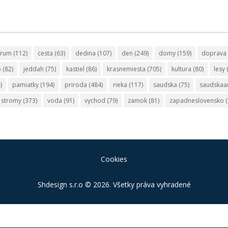
trum
(112)
cesta
(63)
dedina
(107)
den
(249)
domy
(159)
doprava
o
(82)
jeddah
(75)
kastiel
(86)
krasnemiesta
(705)
kultura
(80)
lesy
)
pamiatky
(194)
priroda
(484)
rieka
(117)
saudska
(75)
saudskaa
stromy
(373)
voda
(91)
vychod
(79)
zamok
(81)
zapadneslovensko
(
Cookies
Shdesign s.r.o
© 2026. Všetky práva vyhradené