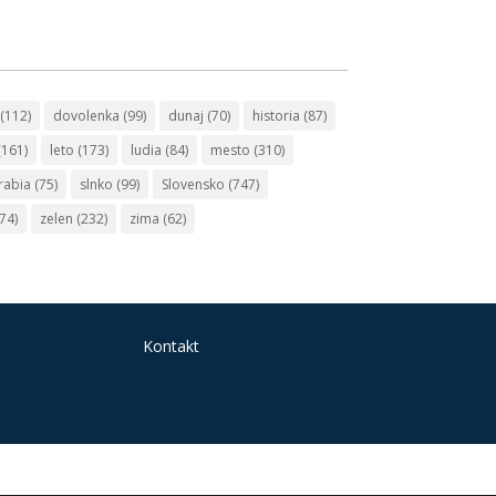
(112)
dovolenka
(99)
dunaj
(70)
historia
(87)
(161)
leto
(173)
ludia
(84)
mesto
(310)
rabia
(75)
slnko
(99)
Slovensko
(747)
74)
zelen
(232)
zima
(62)
Kontakt