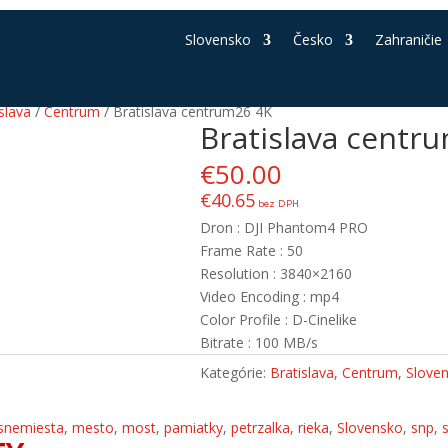
Slovensko
Česko
Zahraničie
slava
/
Centrum
/ Bratislava centrum26 4K
Bratislava centr
€
50.00
€
40.65
bez DPH
Dron : DJI Phantom4 PRO
Frame Rate : 50
Resolution : 3840×2160
Video Encoding : mp4
Color Profile : D-Cinelike
Bitrate : 100 MB/s
Kategórie:
Bratislava
,
Centrum
,
Slove
snemiesta
,
mesto
,
most
,
pamiatky
,
petrzalka
,
rieka
,
Slovensko
,
snp
,