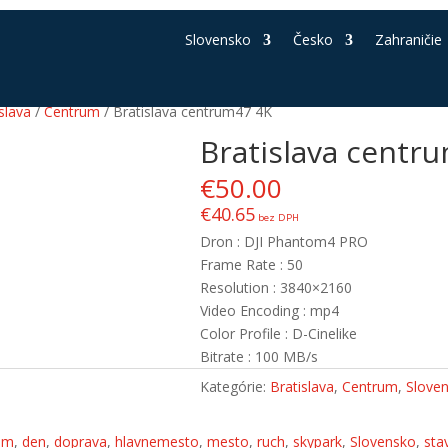
Slovensko
Česko
Zahraničie
slava
/
Centrum
/ Bratislava centrum47 4K
Bratislava centr
€
50.00
€
40.65
bez DPH
Dron : DJI Phantom4 PRO
Frame Rate : 50
Resolution : 3840×2160
Video Encoding : mp4
Color Profile : D-Cinelike
Bitrate : 100 MB/s
Kategórie:
Bratislava
,
Centrum
,
Slove
um
,
den
,
doprava
,
hlavnemesto
,
mesto
,
ruch
,
skypark
,
Slovensko
,
sta