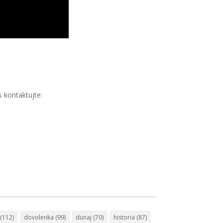
 kontaktujte:
(112)
dovolenka
(99)
dunaj
(70)
historia
(87)