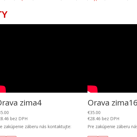
TY
Orava zima4
Orava zima1
35.00
€
35.00
28.46
bez DPH
€
28.46
bez DPH
e zakúpenie záberu nás kontaktujte:
Pre zakúpenie záberu nás