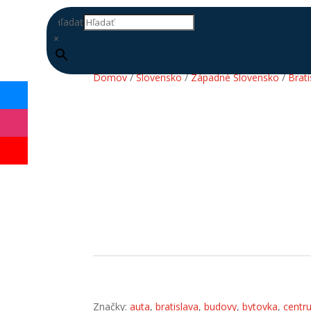
Hľadať
×
Domov
/
Slovensko
/
Západné Slovensko
/
Brati
DOPLŇ
DATABÁZU
Značky:
auta
,
bratislava
,
budovy
,
bytovka
,
centr