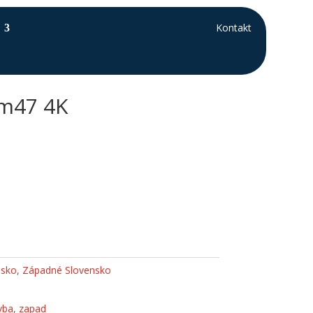
Kontakt
um47 4K
nsko
,
Západné Slovensko
vba
,
zapad