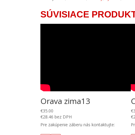
SÚVISIACE PRODUK
Orava zima13
€
35.00
€
€
28.46
bez DPH
€
Pre zakúpenie záberu nás kontaktujte:
Pr