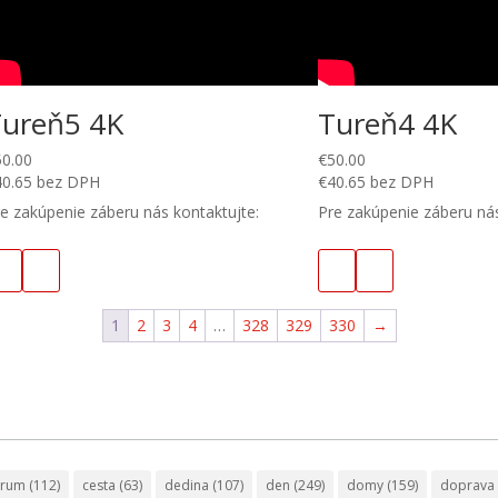
Tureň5 4K
Tureň4 4K
50.00
€
50.00
40.65
bez DPH
€
40.65
bez DPH
e zakúpenie záberu nás kontaktujte:
Pre zakúpenie záberu nás
1
2
3
4
…
328
329
330
→
trum
(112)
cesta
(63)
dedina
(107)
den
(249)
domy
(159)
doprava