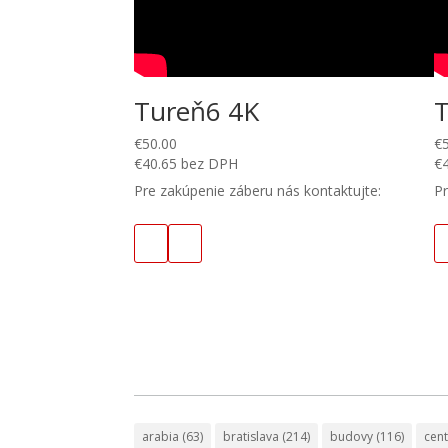
Tureň6 4K
€
50.00
€
€
40.65
bez DPH
€
Pre zakúpenie záberu nás kontaktujte:
Pr
arabia
(63)
bratislava
(214)
budovy
(116)
cen