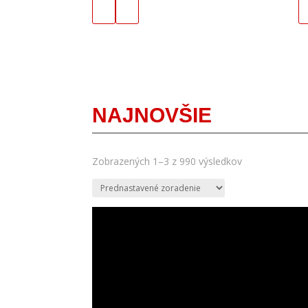
NAJNOVŠIE
Zobrazených 1–3 z 990 výsledkov