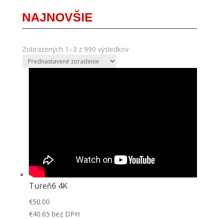
NAJNOVŠIE
Zobrazených 1–3 z 990 výsledkov
Tureň6 4K
€
50.00
€
40.65
bez DPH