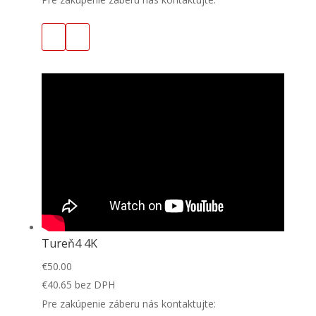
Tureň4 4K
€
50.00
€
40.65
bez DPH
Pre zakúpenie záberu nás kontaktujte: