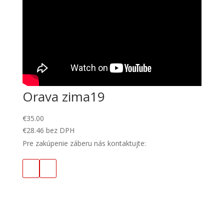
Orava zima19
€
35.00
€
28.46
bez DPH
Pre zakúpenie záberu nás kontaktujte: