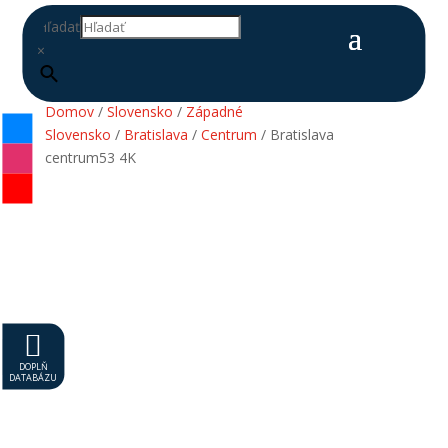
Hľadať
×
Domov
/
Slovensko
/
Západné
Slovensko
/
Bratislava
/
Centrum
/ Bratislava
centrum53 4K

DOPLŇ
DATABÁZU