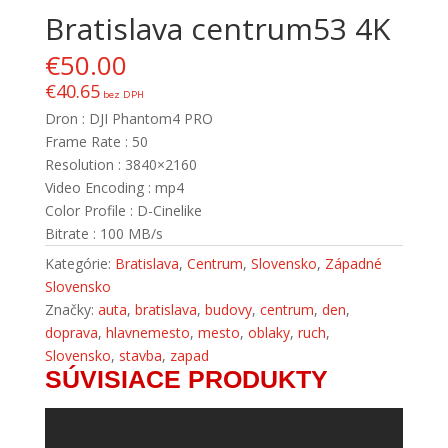
Bratislava centrum53 4K
€
50.00
€
40.65
bez DPH
Dron : DJI Phantom4 PRO
Frame Rate : 50
Resolution : 3840×2160
Video Encoding : mp4
Color Profile : D-Cinelike
Bitrate : 100 MB/s
Kategórie:
Bratislava
,
Centrum
,
Slovensko
,
Západné
Slovensko
Značky:
auta
,
bratislava
,
budovy
,
centrum
,
den
,
doprava
,
hlavnemesto
,
mesto
,
oblaky
,
ruch
,
Slovensko
,
stavba
,
zapad
SÚVISIACE PRODUKTY