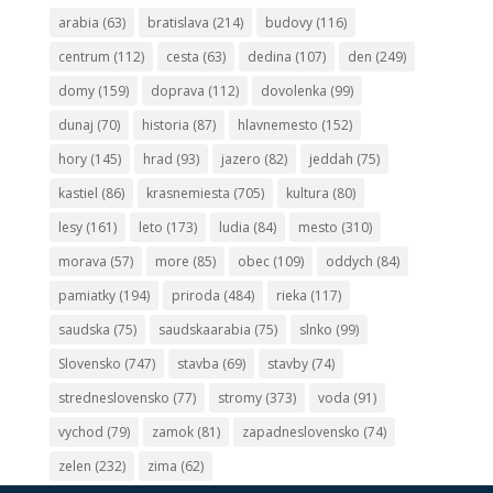
arabia
(63)
bratislava
(214)
budovy
(116)
centrum
(112)
cesta
(63)
dedina
(107)
den
(249)
domy
(159)
doprava
(112)
dovolenka
(99)
dunaj
(70)
historia
(87)
hlavnemesto
(152)
hory
(145)
hrad
(93)
jazero
(82)
jeddah
(75)
kastiel
(86)
krasnemiesta
(705)
kultura
(80)
lesy
(161)
leto
(173)
ludia
(84)
mesto
(310)
morava
(57)
more
(85)
obec
(109)
oddych
(84)
pamiatky
(194)
priroda
(484)
rieka
(117)
saudska
(75)
saudskaarabia
(75)
slnko
(99)
Slovensko
(747)
stavba
(69)
stavby
(74)
stredneslovensko
(77)
stromy
(373)
voda
(91)
vychod
(79)
zamok
(81)
zapadneslovensko
(74)
zelen
(232)
zima
(62)