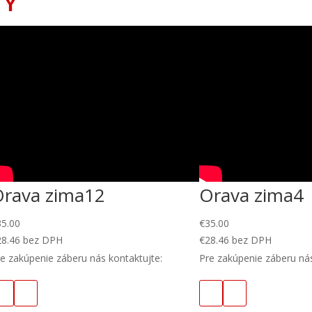
TY
Orava zima12
Orava zima4
35.00
€
35.00
28.46
bez DPH
€
28.46
bez DPH
e zakúpenie záberu nás kontaktujte:
Pre zakúpenie záberu nás