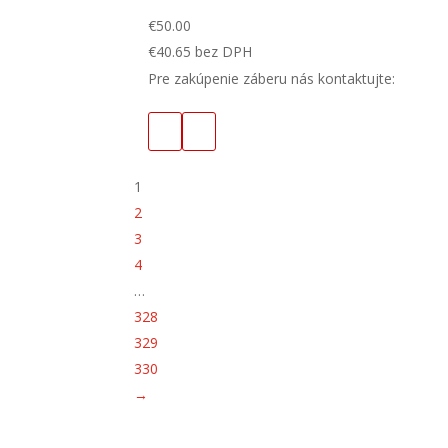
€
50.00
€
40.65
bez DPH
Pre zakúpenie záberu nás kontaktujte:
1
2
3
4
…
328
329
330
→