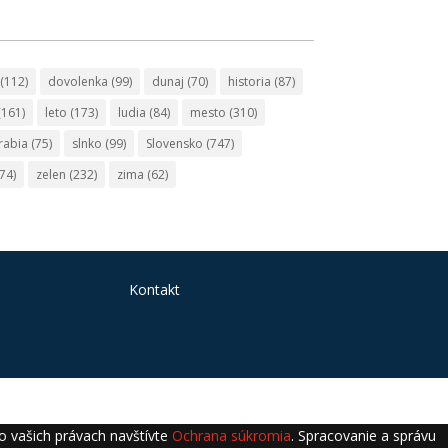
(112)
dovolenka
(99)
dunaj
(70)
historia
(87)
(161)
leto
(173)
ludia
(84)
mesto
(310)
rabia
(75)
slnko
(99)
Slovensko
(747)
74)
zelen
(232)
zima
(62)
Kontakt
 o vašich právach navštívte
Ochrana súkromia
. Spracovanie a správu