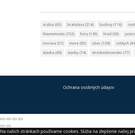
arabia
(63)
bratislava
(214)
budovy
(116)
cen
hlavnemesto
(152)
hory
(145)
hrad
(93)
jazer
morava
(57)
more
(85)
obec
(109)
oddych
(84
stavba
(69)
stavby
(74)
stredneslovensko
(77)
Ochrana osobných údajov
Na našich stránkach používame cookies. Slúžia na zlepšenie našej prá