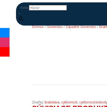
Hľadať
×
Domov
/
Slovensko
/
Západné Slovensko
/
Brati
DOPLŇ
DATABÁZU
Značky:
bratislava
,
cyklomost
,
cyklomostslobod