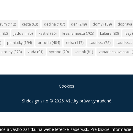
trum
(112)
cesta
(63)
dedina
(107)
den
(249)
domy
(159)
doprava
o
(82)
jeddah
(75)
kastiel
(86)
krasnemiesta
(705)
kultura
(80)
lesy
)
pamiatky
(194)
priroda
(484)
rieka
(117)
saudska
(75)
saudskaa
stromy
(373)
voda
(91)
vychod
(79)
zamok
(81)
zapadneslovensko
(
Cookies
Shdesign s.r.o
© 2026. Všetky práva vyhradené
ce a vášho zážitku na webe letecke-zabery.sk. Pre bližšie informácie