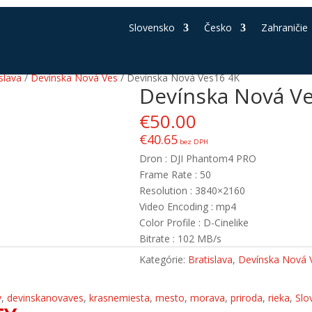
Slovensko
Česko
Zahraničie
slava
/
Devínska Nová Ves
/ Devínska Nová Ves16 4K
Devínska Nová V
€
50.00
€
40.65
bez DPH
Dron : DJI Phantom4 PRO
Frame Rate : 50
Resolution : 3840×2160
Video Encoding : mp4
Color Profile : D-Cinelike
Bitrate : 102 MB/s
Kategórie:
Bratislava
,
Devínska Nová 
y
,
devinskanovaves
,
krasnemiesta
,
mesto
,
morava
,
priroda
,
rieka
,
Slo