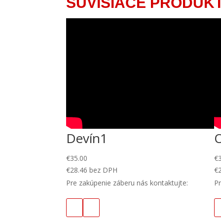
SÚVISIACE PRODUK
Devín1
€
35.00
€
€
28.46
bez DPH
€
Pre zakúpenie záberu nás kontaktujte:
Pr