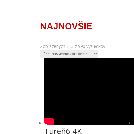
NAJNOVŠIE
Zobrazených 1–3 z 990 výsledkov
Tureň6 4K