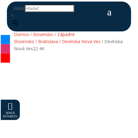
Hľadať
×
Domov
/
Slovensko
/
Západné
Slovensko
/
Bratislava
/
Devínska Nová Ves
/ Devínska
Nová Ves22 4K

DOPLŇ
DATABÁZU