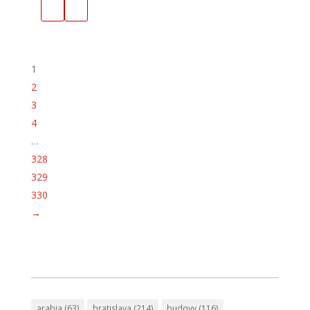
1
2
3
4
…
328
329
330
→
arabia
(63)
bratislava
(214)
budovy
(116)