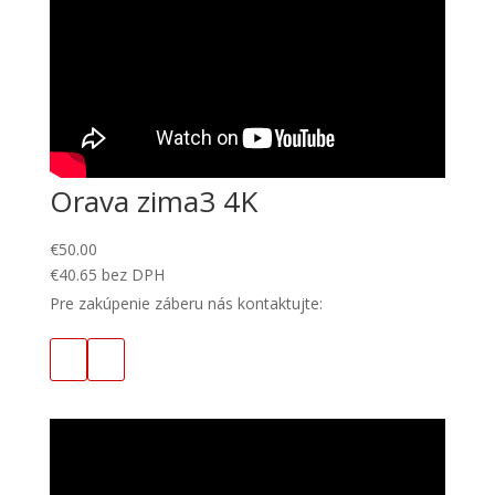
Orava zima3 4K
€
50.00
€
40.65
bez DPH
Pre zakúpenie záberu nás kontaktujte: