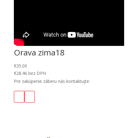
Orava zima18
€
35.00
€
28.46
bez DPH
Pre zakúpenie záberu nás kontaktujte: