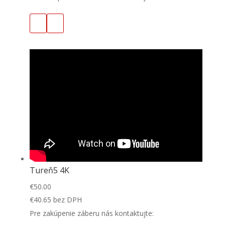
Tureň5 4K
€
50.00
€
40.65
bez DPH
Pre zakúpenie záberu nás kontaktujte: