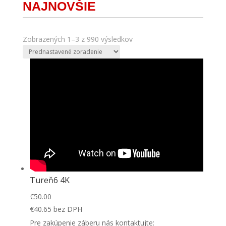
NAJNOVŠIE
Zobrazených 1–3 z 990 výsledkov
Tureň6 4K
€
50.00
€
40.65
bez DPH
Pre zakúpenie záberu nás kontaktujte: