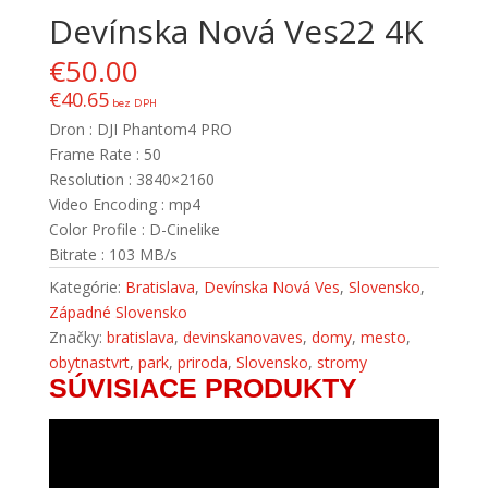
Devínska Nová Ves22 4K
€
50.00
€
40.65
bez DPH
Dron : DJI Phantom4 PRO
Frame Rate : 50
Resolution : 3840×2160
Video Encoding : mp4
Color Profile : D-Cinelike
Bitrate : 103 MB/s
Kategórie:
Bratislava
,
Devínska Nová Ves
,
Slovensko
,
Západné Slovensko
Značky:
bratislava
,
devinskanovaves
,
domy
,
mesto
,
obytnastvrt
,
park
,
priroda
,
Slovensko
,
stromy
SÚVISIACE PRODUKTY