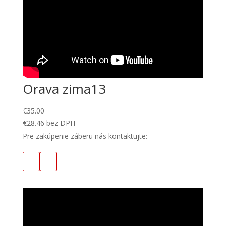
Orava zima13
€
35.00
€
28.46
bez DPH
Pre zakúpenie záberu nás kontaktujte: