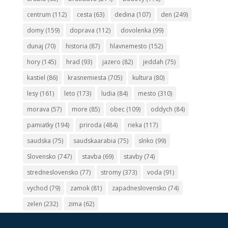
centrum
(112)
cesta
(63)
dedina
(107)
den
(249)
domy
(159)
doprava
(112)
dovolenka
(99)
dunaj
(70)
historia
(87)
hlavnemesto
(152)
hory
(145)
hrad
(93)
jazero
(82)
jeddah
(75)
kastiel
(86)
krasnemiesta
(705)
kultura
(80)
lesy
(161)
leto
(173)
ludia
(84)
mesto
(310)
morava
(57)
more
(85)
obec
(109)
oddych
(84)
pamiatky
(194)
priroda
(484)
rieka
(117)
saudska
(75)
saudskaarabia
(75)
slnko
(99)
Slovensko
(747)
stavba
(69)
stavby
(74)
stredneslovensko
(77)
stromy
(373)
voda
(91)
vychod
(79)
zamok
(81)
zapadneslovensko
(74)
zelen
(232)
zima
(62)