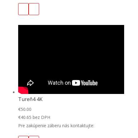
Tureň4 4K
€
50.00
€
40.65
bez DPH
Pre zakúpenie záberu nás kontaktujte: