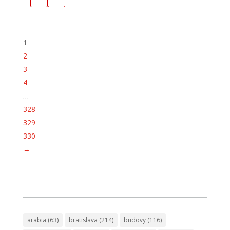
1
2
3
4
…
328
329
330
→
arabia
(63)
bratislava
(214)
budovy
(116)