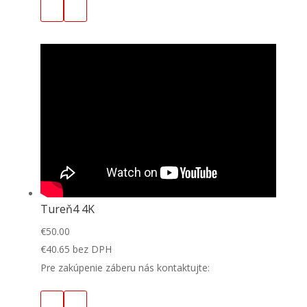
Tureň4 4K
€
50.00
€
40.65
bez DPH
Pre zakúpenie záberu nás kontaktujte: