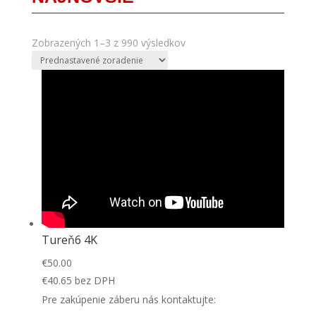
Zobrazených 1–3 z 990 výsledkov
Tureň6 4K
€
50.00
€
40.65
bez DPH
Pre zakúpenie záberu nás kontaktujte: