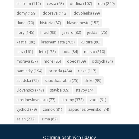
centrum
(112)
cesta
(63)
dedina
(107)
den
(249)
domy
(159)
doprava
(112)
dovolenka
(99)
dunaj
(70)
historia
(87)
hlavnemesto
(152)
hory
(145)
hrad
(93)
jazero
(82)
jeddah
(75)
kastiel
(86)
krasnemiesta
(705)
kultura
(80)
lesy
(161)
leto
(173)
ludia
(84)
mesto
(310)
morava
(57)
more
(85)
obec
(109)
oddych
(84)
pamiatky
(194)
priroda
(484)
rieka
(117)
saudska
(75)
saudskaarabia
(75)
slnko
(99)
Slovensko
(747)
stavba
(69)
stavby
(74)
stredneslovensko
(77)
stromy
(373)
voda
(91)
vychod
(79)
zamok
(81)
zapadneslovensko
(74)
zelen
(232)
zima
(62)
Ochrana osobných údajov