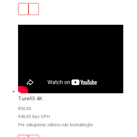
Tureň5 4K
€
50.00
€
40.65
bez DPH
Pre zakúpenie záberu nás kontaktujte: