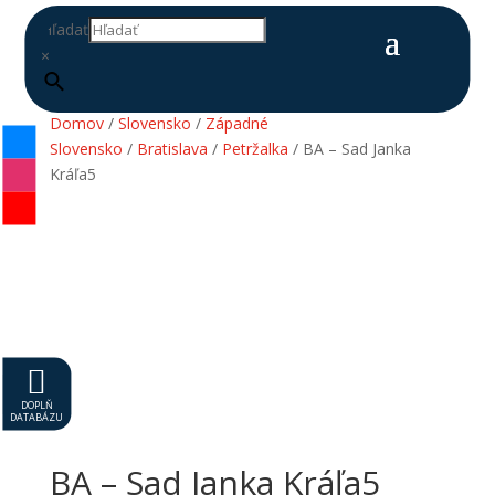
Hľadať
×
Domov
/
Slovensko
/
Západné
Slovensko
/
Bratislava
/
Petržalka
/ BA – Sad Janka
Kráľa5

DOPLŇ
DATABÁZU
BA – Sad Janka Kráľa5