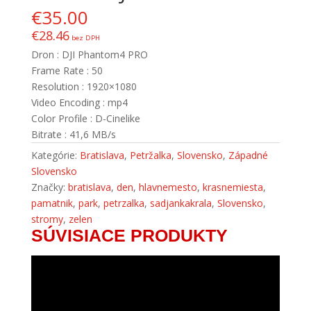
€
35.00
€
28.46
bez DPH
Dron : DJI Phantom4 PRO
Frame Rate : 50
Resolution : 1920×1080
Video Encoding : mp4
Color Profile : D-Cinelike
Bitrate : 41,6 MB/s
Kategórie:
Bratislava
,
Petržalka
,
Slovensko
,
Západné
Slovensko
Značky:
bratislava
,
den
,
hlavnemesto
,
krasnemiesta
,
pamatnik
,
park
,
petrzalka
,
sadjankakrala
,
Slovensko
,
stromy
,
zelen
SÚVISIACE PRODUKTY