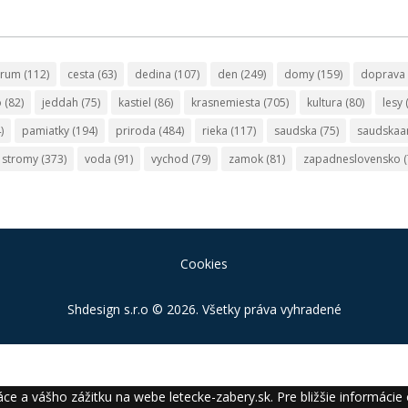
trum
(112)
cesta
(63)
dedina
(107)
den
(249)
domy
(159)
doprava
o
(82)
jeddah
(75)
kastiel
(86)
krasnemiesta
(705)
kultura
(80)
lesy
)
pamiatky
(194)
priroda
(484)
rieka
(117)
saudska
(75)
saudskaa
stromy
(373)
voda
(91)
vychod
(79)
zamok
(81)
zapadneslovensko
(
Cookies
Shdesign s.r.o
© 2026. Všetky práva vyhradené
ce a vášho zážitku na webe letecke-zabery.sk. Pre bližšie informácie