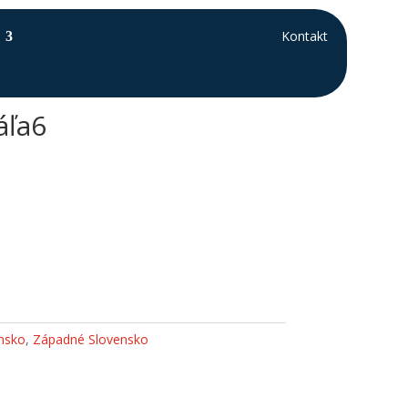
Kontakt
áľa6
nsko
,
Západné Slovensko