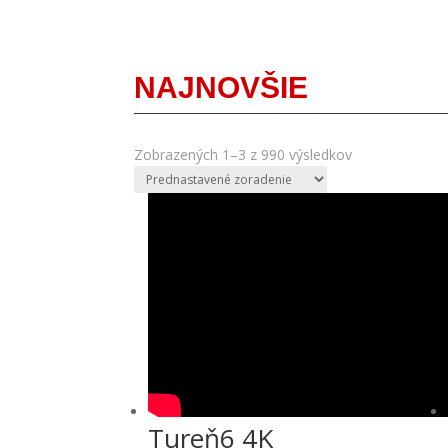
NAJNOVŠIE
Zobrazených 1–3 z 990 výsledkov
Tureň6 4K