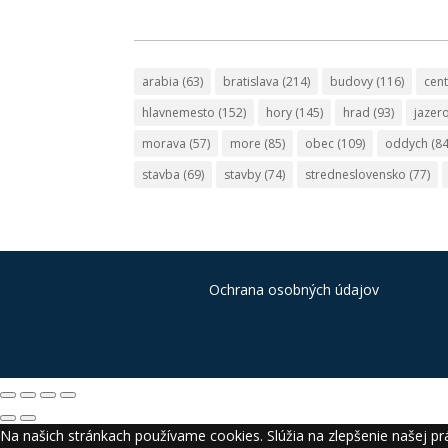
arabia
(63)
bratislava
(214)
budovy
(116)
cen
hlavnemesto
(152)
hory
(145)
hrad
(93)
jazer
morava
(57)
more
(85)
obec
(109)
oddych
(84
stavba
(69)
stavby
(74)
stredneslovensko
(77)
Ochrana osobných údajov
Na našich stránkach používame cookies. Slúžia na zlepšenie našej prá