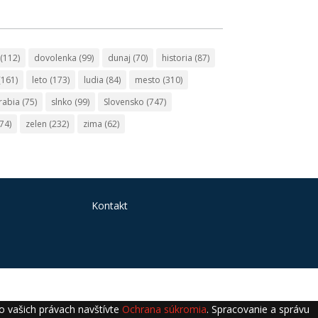
(112)
dovolenka
(99)
dunaj
(70)
historia
(87)
(161)
leto
(173)
ludia
(84)
mesto
(310)
rabia
(75)
slnko
(99)
Slovensko
(747)
74)
zelen
(232)
zima
(62)
Kontakt
 o vašich právach navštívte
Ochrana súkromia
. Spracovanie a správu