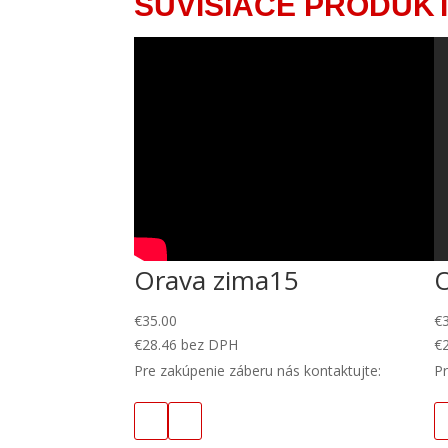
SÚVISIACE PRODUK
Orava zima15
€
35.00
€
€
28.46
bez DPH
€
Pre zakúpenie záberu nás kontaktujte:
Pr