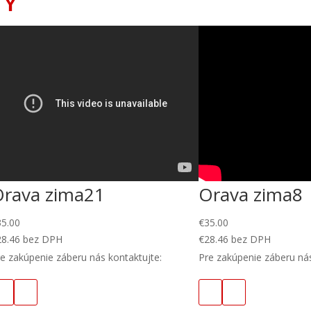
TY
Orava zima21
Orava zima8
35.00
€
35.00
28.46
bez DPH
€
28.46
bez DPH
e zakúpenie záberu nás kontaktujte:
Pre zakúpenie záberu nás