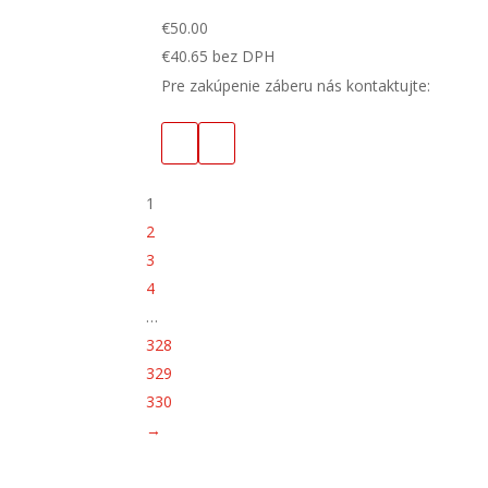
€
50.00
€
40.65
bez DPH
Pre zakúpenie záberu nás kontaktujte:
1
2
3
4
…
328
329
330
→