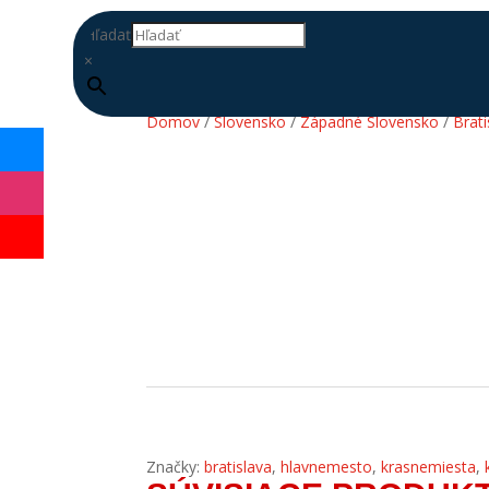
Hľadať
×
Domov
/
Slovensko
/
Západné Slovensko
/
Brati
DOPLŇ
DATABÁZU
Značky:
bratislava
,
hlavnemesto
,
krasnemiesta
,