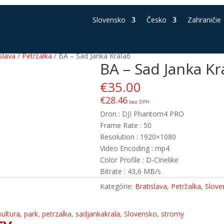
Slovensko
Česko
Zahraničie
slava
/
Petržalka
/ BA – Sad Janka Kráľa6
BA – Sad Janka Kr
€
35.00
€
28.46
bez DPH
Dron : DJI Phantom4 PRO
Frame Rate : 50
Resolution : 1920×1080
Video Encoding : mp4
Color Profile : D-Cinelike
Bitrate : 43,6 MB/s
Kategórie:
Bratislava
,
Petržalka
,
Slove
kultura
,
park
,
petrzalka
,
sadjankakrala
,
Slovensko
,
stromy