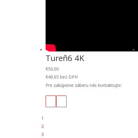
Tureň6 4K
€
50.00
€
40.65
bez DPH
Pre zakúpenie záberu nás kontaktujte:
1
2
3