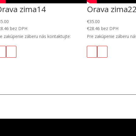
Orava zima14
Orava zima2
35.00
€
35.00
28.46
bez DPH
€
28.46
bez DPH
e zakúpenie záberu nás kontaktujte:
Pre zakúpenie záberu nás