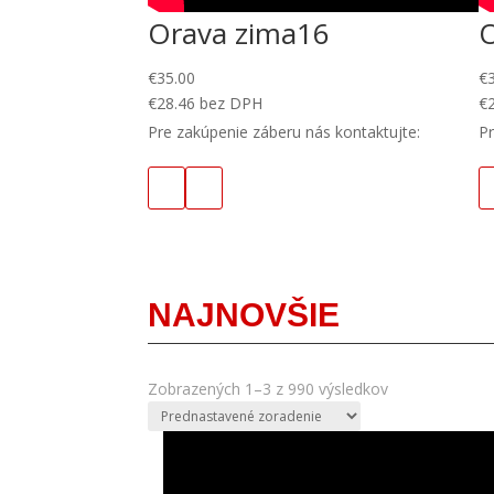
Orava zima16
€
35.00
€
€
28.46
bez DPH
€
Pre zakúpenie záberu nás kontaktujte:
Pr
NAJNOVŠIE
Zobrazených 1–3 z 990 výsledkov