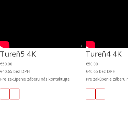
Tureň5 4K
Tureň4 4K
€
50.00
€
50.00
€
40.65
bez DPH
€
40.65
bez DPH
Pre zakúpenie záberu nás kontaktujte:
Pre zakúpenie záberu n