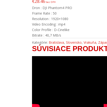
€
28.46
bez DPH
Dron : DJI Phantom4 PRO
Frame Rate : 50
Resolution : 1920×1080
Video Encoding : mp4
Color Profile : D-Cinelike
Bitrate : 40,7 MB/s
Kategórie:
Bratislava
,
Slovensko
,
Vrakuňa
,
Zápa
SÚVISIACE PRODUK