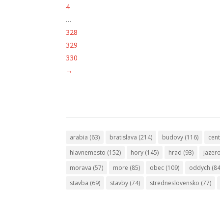
4
…
328
329
330
→
arabia
(63)
bratislava
(214)
budovy
(116)
cen
hlavnemesto
(152)
hory
(145)
hrad
(93)
jazer
morava
(57)
more
(85)
obec
(109)
oddych
(84
stavba
(69)
stavby
(74)
stredneslovensko
(77)