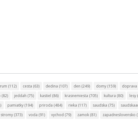
trum
(112)
cesta
(63)
dedina
(107)
den
(249)
domy
(159)
doprava
o
(82)
jeddah
(75)
kastiel
(86)
krasnemiesta
(705)
kultura
(80)
lesy
)
pamiatky
(194)
priroda
(484)
rieka
(117)
saudska
(75)
saudskaa
stromy
(373)
voda
(91)
vychod
(79)
zamok
(81)
zapadneslovensko
(