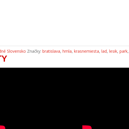
dné Slovensko
Značky:
bratislava
,
hmla
,
krasnemiesta
,
lad
,
lesik
,
park
TY