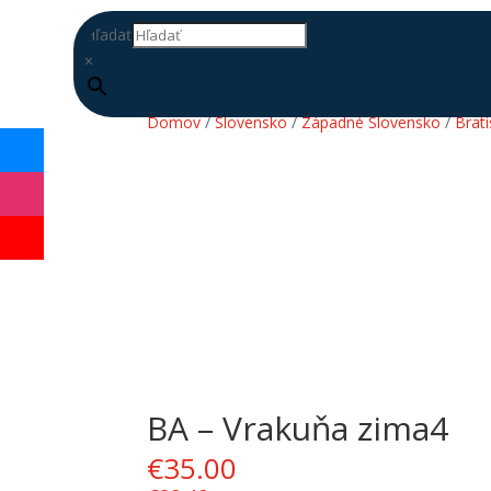
Hľadať
×
Domov
/
Slovensko
/
Západné Slovensko
/
Brati
BA – Vrakuňa zima4
DOPLŇ
DATABÁZU
€
35.00