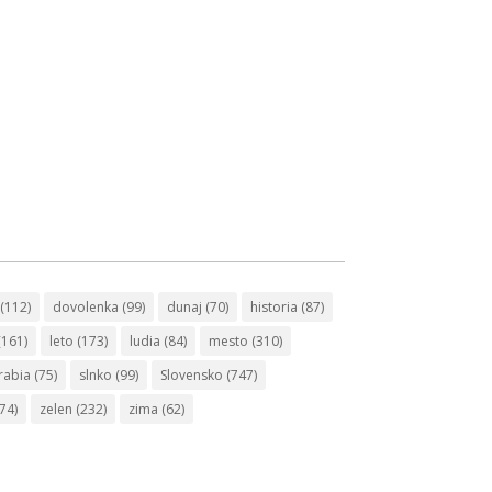
(112)
dovolenka
(99)
dunaj
(70)
historia
(87)
(161)
leto
(173)
ludia
(84)
mesto
(310)
rabia
(75)
slnko
(99)
Slovensko
(747)
74)
zelen
(232)
zima
(62)