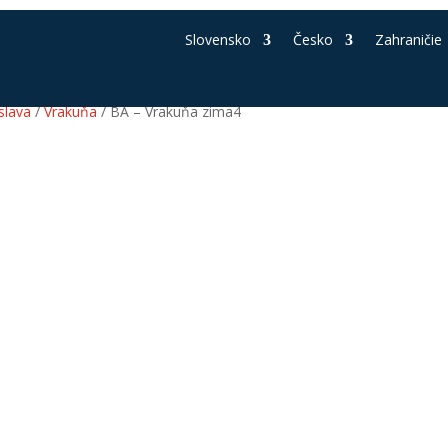
Slovensko
Česko
Zahraničie
slava
/
Vrakuňa
/ BA – Vrakuňa zima4