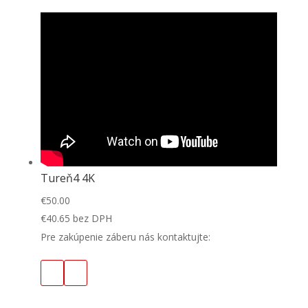
Tureň4 4K
€
50.00
€
40.65
bez DPH
Pre zakúpenie záberu nás kontaktujte: