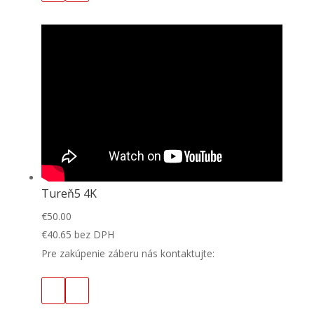
Tureň5 4K
€
50.00
€
40.65
bez DPH
Pre zakúpenie záberu nás kontaktujte: