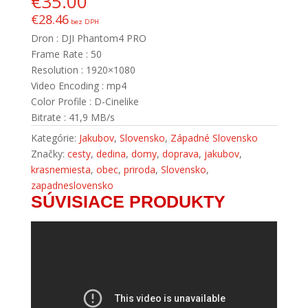
€
35.00
€
28.46
bez DPH
Dron : DJI Phantom4 PRO
Frame Rate : 50
Resolution : 1920×1080
Video Encoding : mp4
Color Profile : D-Cinelike
Bitrate : 41,9 MB/s
Kategórie:
Jakubov
,
Slovensko
,
Západné Slovensko
Značky:
cesty
,
dedina
,
domy
,
doprava
,
jakubov
,
krasnemiesta
,
obec
,
priroda
,
Slovensko
,
zapadneslovensko
SÚVISIACE PRODUKTY