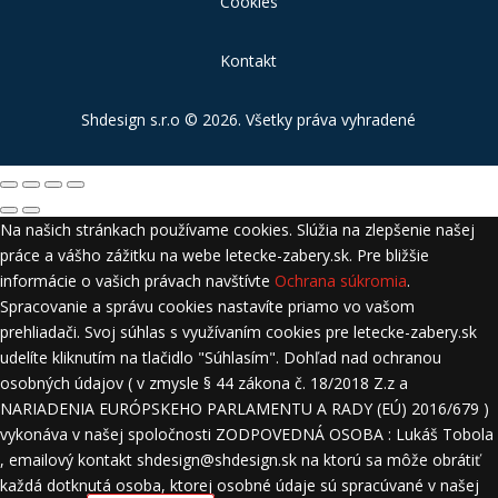
Cookies
Kontakt
Shdesign s.r.o
© 2026. Všetky práva vyhradené
Na našich stránkach používame cookies. Slúžia na zlepšenie našej
práce a vášho zážitku na webe letecke-zabery.sk. Pre bližšie
informácie o vašich právach navštívte
Ochrana súkromia
.
Spracovanie a správu cookies nastavíte priamo vo vašom
prehliadači. Svoj súhlas s využívaním cookies pre letecke-zabery.sk
udelíte kliknutím na tlačidlo "Súhlasím". Dohľad nad ochranou
osobných údajov ( v zmysle § 44 zákona č. 18/2018 Z.z a
NARIADENIA EURÓPSKEHO PARLAMENTU A RADY (EÚ) 2016/679 )
vykonáva v našej spoločnosti ZODPOVEDNÁ OSOBA : Lukáš Tobola
, emailový kontakt shdesign@shdesign.sk na ktorú sa môže obrátiť
každá dotknutá osoba, ktorej osobné údaje sú spracúvané v našej