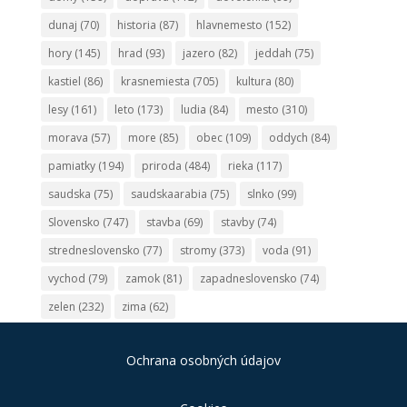
dunaj
(70)
historia
(87)
hlavnemesto
(152)
hory
(145)
hrad
(93)
jazero
(82)
jeddah
(75)
kastiel
(86)
krasnemiesta
(705)
kultura
(80)
lesy
(161)
leto
(173)
ludia
(84)
mesto
(310)
morava
(57)
more
(85)
obec
(109)
oddych
(84)
pamiatky
(194)
priroda
(484)
rieka
(117)
saudska
(75)
saudskaarabia
(75)
slnko
(99)
Slovensko
(747)
stavba
(69)
stavby
(74)
stredneslovensko
(77)
stromy
(373)
voda
(91)
vychod
(79)
zamok
(81)
zapadneslovensko
(74)
zelen
(232)
zima
(62)
Ochrana osobných údajov