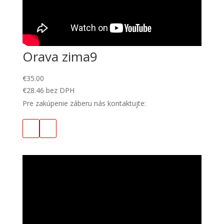
Orava zima9
€
35.00
€
28.46
bez DPH
Pre zakúpenie záberu nás kontaktujte: