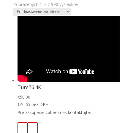
Zobrazených 1–3 z 990 výsledkov
Tureň6 4K
€
50.00
€
40.65
bez DPH
Pre zakúpenie záberu nás kontaktujte: