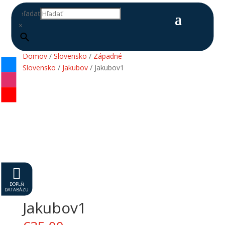
Hľadať
×
Domov
/
Slovensko
/
Západné
Slovensko
/
Jakubov
/ Jakubov1

DOPLŇ
DATABÁZU
Jakubov1