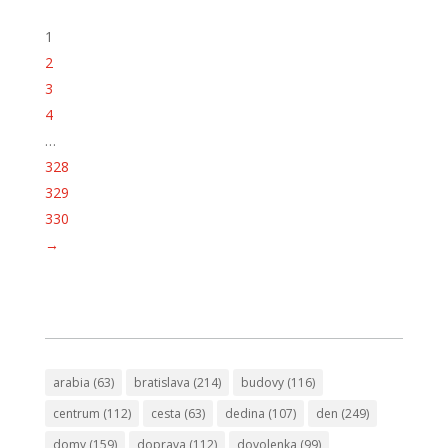
1
2
3
4
…
328
329
330
→
arabia
(63)
bratislava
(214)
budovy
(116)
centrum
(112)
cesta
(63)
dedina
(107)
den
(249)
domy
(159)
doprava
(112)
dovolenka
(99)