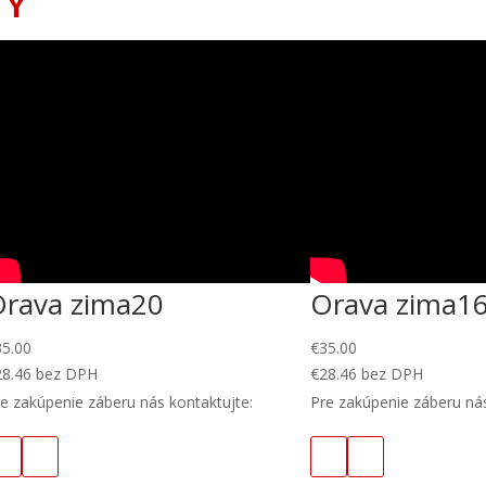
TY
Orava zima20
Orava zima1
35.00
€
35.00
28.46
bez DPH
€
28.46
bez DPH
e zakúpenie záberu nás kontaktujte:
Pre zakúpenie záberu nás