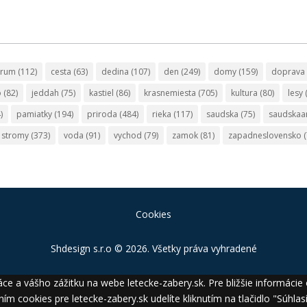
trum
(112)
cesta
(63)
dedina
(107)
den
(249)
domy
(159)
doprava
o
(82)
jeddah
(75)
kastiel
(86)
krasnemiesta
(705)
kultura
(80)
lesy
)
pamiatky
(194)
priroda
(484)
rieka
(117)
saudska
(75)
saudskaa
stromy
(373)
voda
(91)
vychod
(79)
zamok
(81)
zapadneslovensko
(
Cookies
Shdesign s.r.o
© 2026. Všetky práva vyhradené
ce a vášho zážitku na webe letecke-zabery.sk. Pre bližšie informácie
ním cookies pre letecke-zabery.sk udelíte kliknutím na tlačidlo "Súh