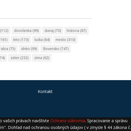
(112)
dovolenka
(99)
dunaj
(70)
historia
(87)
(161)
leto
(173)
ludia
(84)
mesto
(310)
rabia
(75)
slnko
(99)
Slovensko
(747)
74)
zelen
(232)
zima
(62)
Kontakt
 o vašich právach navštívte
Ochrana súkromia
. Spracovanie a správu
lasím". Dohľad nad ochranou osobných údajov ( v zmysle § 44 zákona č.