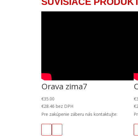
SÚVISIACE PRODUK
Orava zima7
€
35.00
€
€
28.46
bez DPH
€
Pre zakúpenie záberu nás kontaktujte:
Pr