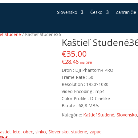
Slovensko
Česko
Zahraničie
ieľ Studené
/ Kaštieľ Studené36
Kaštieľ Studené3
€
35.00
€
28.46
bez DPH
Dron : DJI Phantom4 PRO
Frame Rate : 50
Resolution : 1920×1080
Video Encoding : mp4
Color Profile : D-Cinelike
Bitrate : 68,8 MB/s
Kategórie:
Kaštieľ Studené
,
Slovensko
astiel
,
leto
,
obec
,
slnko
,
Slovensko
,
studene
,
zapad