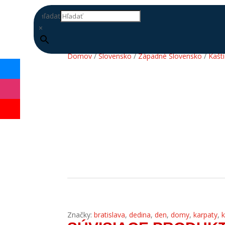
Hľadať
×
Domov
/
Slovensko
/
Západné Slovensko
/
Kašt
DOPLŇ
DATABÁZU
Značky:
bratislava
,
dedina
,
den
,
domy
,
karpaty
,
k