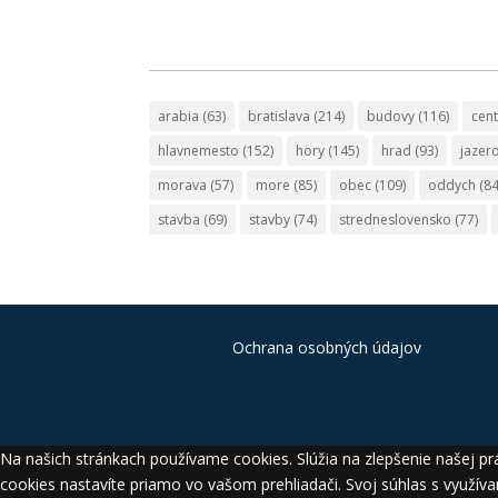
arabia
(63)
bratislava
(214)
budovy
(116)
cen
hlavnemesto
(152)
hory
(145)
hrad
(93)
jazer
morava
(57)
more
(85)
obec
(109)
oddych
(84
stavba
(69)
stavby
(74)
stredneslovensko
(77)
Ochrana osobných údajov
Na našich stránkach používame cookies. Slúžia na zlepšenie našej prá
cookies nastavíte priamo vo vašom prehliadači. Svoj súhlas s využíva