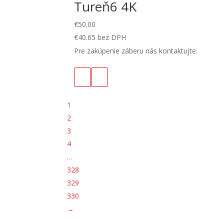
Tureň6 4K
€
50.00
€
40.65
bez DPH
Pre zakúpenie záberu nás kontaktujte:
1
2
3
4
…
328
329
330
→