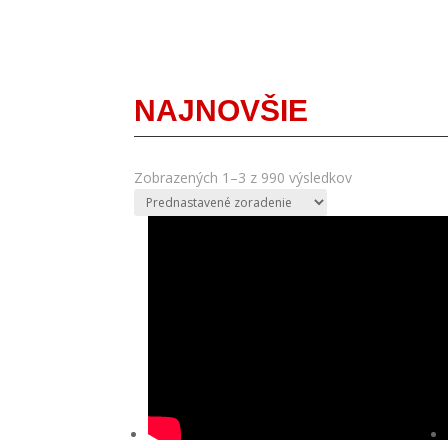
NAJNOVŠIE
Zobrazených 1–3 z 990 výsledkov