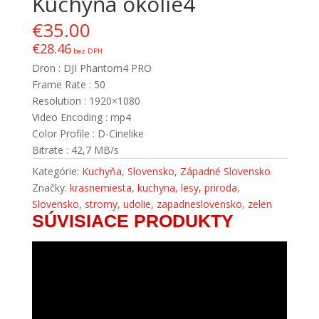
Kuchyňa okolie4
€
35.00
€
28.46
bez DPH
Dron : DJI Phantom4 PRO
Frame Rate : 50
Resolution : 1920×1080
Video Encoding : mp4
Color Profile : D-Cinelike
Bitrate : 42,7 MB/s
Kategórie:
Kuchyňa
,
Slovensko
,
Západné Slovensko
Značky:
krasnemiesta
,
kuchyna
,
lesy
,
priroda
,
Slovensko
,
stromy
,
udolie
,
zapadneslovensko
,
zelen
SÚVISIACE PRODUKTY