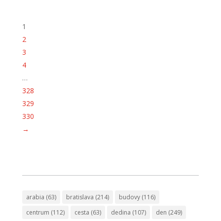
1
2
3
4
…
328
329
330
→
arabia
(63)
bratislava
(214)
budovy
(116)
centrum
(112)
cesta
(63)
dedina
(107)
den
(249)