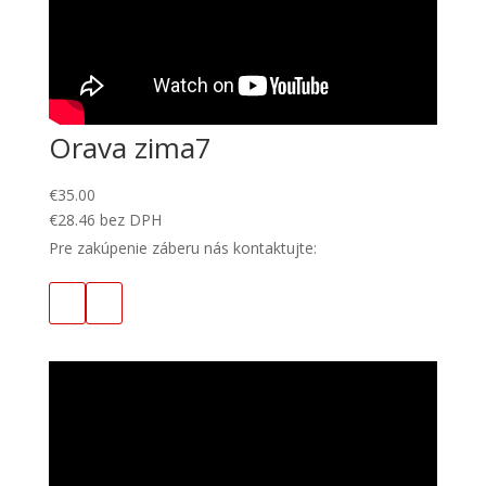
Orava zima7
€
35.00
€
28.46
bez DPH
Pre zakúpenie záberu nás kontaktujte: