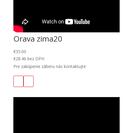
Orava zima20
€
35.00
€
28.46
bez DPH
Pre zakúpenie záberu nás kontaktujte: