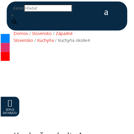
Hľadať
×
Domov
/
Slovensko
/
Západné
Slovensko
/
Kuchyňa
/ Kuchyňa okolie4

DOPLŇ
DATABÁZU