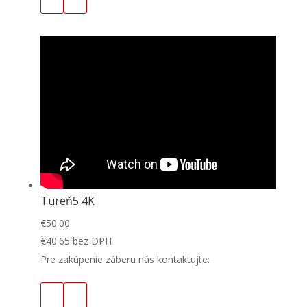
Tureň5 4K
€
50.00
€
40.65
bez DPH
Pre zakúpenie záberu nás kontaktujte: