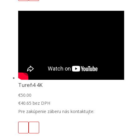
Tureň4 4K
€
50.00
€
40.65
bez DPH
Pre zakúpenie záberu nás kontaktujte: