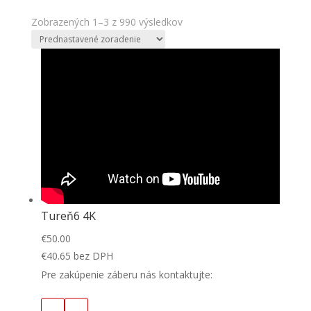
Zobrazených 1–3 z 990 výsledkov
Tureň6 4K
€
50.00
€
40.65
bez DPH
Pre zakúpenie záberu nás kontaktujte: