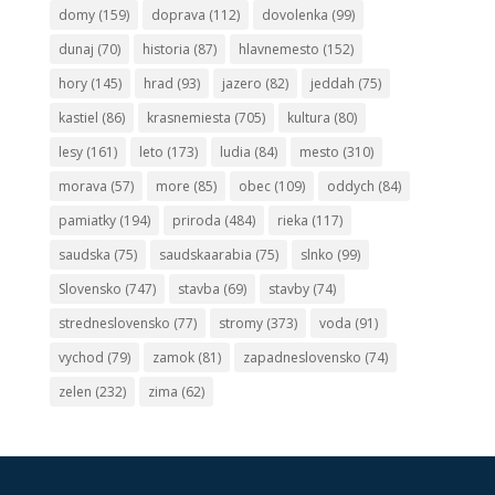
domy
(159)
doprava
(112)
dovolenka
(99)
dunaj
(70)
historia
(87)
hlavnemesto
(152)
hory
(145)
hrad
(93)
jazero
(82)
jeddah
(75)
kastiel
(86)
krasnemiesta
(705)
kultura
(80)
lesy
(161)
leto
(173)
ludia
(84)
mesto
(310)
morava
(57)
more
(85)
obec
(109)
oddych
(84)
pamiatky
(194)
priroda
(484)
rieka
(117)
saudska
(75)
saudskaarabia
(75)
slnko
(99)
Slovensko
(747)
stavba
(69)
stavby
(74)
stredneslovensko
(77)
stromy
(373)
voda
(91)
vychod
(79)
zamok
(81)
zapadneslovensko
(74)
zelen
(232)
zima
(62)