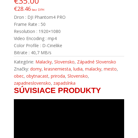
€
35.00
€
28.46
bez DPH
Dron : DJI Phantom4 PRO
Frame Rate : 50
Resolution : 1920×1080
Video Encoding : mp4
Color Profile : D-Cinelike
Bitrate : 40,7 MB/s
Kategórie:
Malacky
,
Slovensko
,
Západné Slovensko
Značky:
domy
,
krasnemiesta
,
ludia
,
malacky
,
mesto
,
obec
,
obytnacast
,
priroda
,
Slovensko
,
zapadneslovensko
,
zapadslnka
SÚVISIACE PRODUKTY