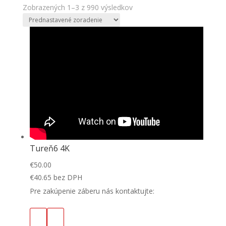
Zobrazených 1–3 z 990 výsledkov
Tureň6 4K
€
50.00
€
40.65
bez DPH
Pre zakúpenie záberu nás kontaktujte: