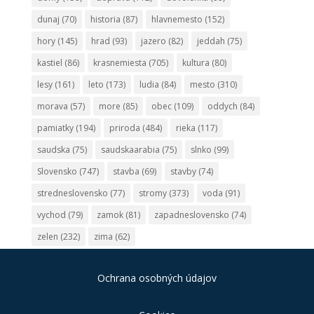
dunaj
(70)
historia
(87)
hlavnemesto
(152)
hory
(145)
hrad
(93)
jazero
(82)
jeddah
(75)
kastiel
(86)
krasnemiesta
(705)
kultura
(80)
lesy
(161)
leto
(173)
ludia
(84)
mesto
(310)
morava
(57)
more
(85)
obec
(109)
oddych
(84)
pamiatky
(194)
priroda
(484)
rieka
(117)
saudska
(75)
saudskaarabia
(75)
slnko
(99)
Slovensko
(747)
stavba
(69)
stavby
(74)
stredneslovensko
(77)
stromy
(373)
voda
(91)
vychod
(79)
zamok
(81)
zapadneslovensko
(74)
zelen
(232)
zima
(62)
Ochrana osobných údajov