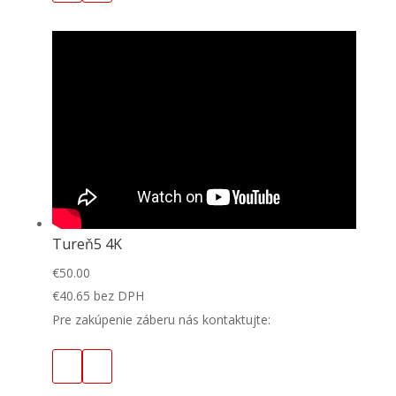
Tureň5 4K
€
50.00
€
40.65
bez DPH
Pre zakúpenie záberu nás kontaktujte: