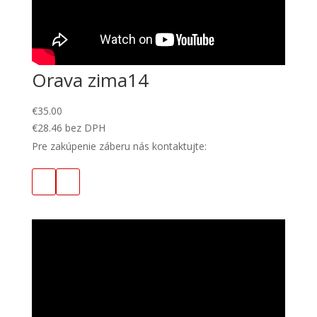
Orava zima14
€
35.00
€
28.46
bez DPH
Pre zakúpenie záberu nás kontaktujte: