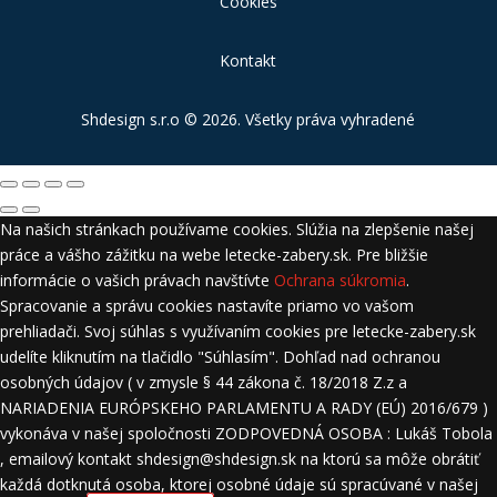
Cookies
Kontakt
Shdesign s.r.o
© 2026. Všetky práva vyhradené
Na našich stránkach používame cookies. Slúžia na zlepšenie našej
práce a vášho zážitku na webe letecke-zabery.sk. Pre bližšie
informácie o vašich právach navštívte
Ochrana súkromia
.
Spracovanie a správu cookies nastavíte priamo vo vašom
prehliadači. Svoj súhlas s využívaním cookies pre letecke-zabery.sk
udelíte kliknutím na tlačidlo "Súhlasím". Dohľad nad ochranou
osobných údajov ( v zmysle § 44 zákona č. 18/2018 Z.z a
NARIADENIA EURÓPSKEHO PARLAMENTU A RADY (EÚ) 2016/679 )
vykonáva v našej spoločnosti ZODPOVEDNÁ OSOBA : Lukáš Tobola
, emailový kontakt shdesign@shdesign.sk na ktorú sa môže obrátiť
každá dotknutá osoba, ktorej osobné údaje sú spracúvané v našej