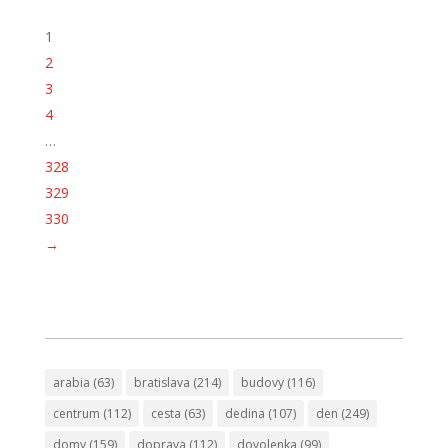
1
2
3
4
…
328
329
330
→
arabia
(63)
bratislava
(214)
budovy
(116)
centrum
(112)
cesta
(63)
dedina
(107)
den
(249)
domy
(159)
doprava
(112)
dovolenka
(99)