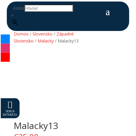
Hľadať
×
Domov
/
Slovensko
/
Západné
Slovensko
/
Malacky
/ Malacky13

DOPLŇ
DATABÁZU
Malacky13