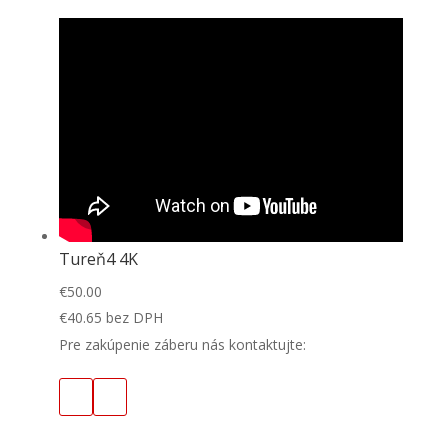
Tureň4 4K
€
50.00
€
40.65
bez DPH
Pre zakúpenie záberu nás kontaktujte: