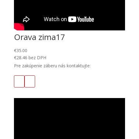
Orava zima17
€
35.00
€
28.46
bez DPH
Pre zakúpenie záberu nás kontaktujte: